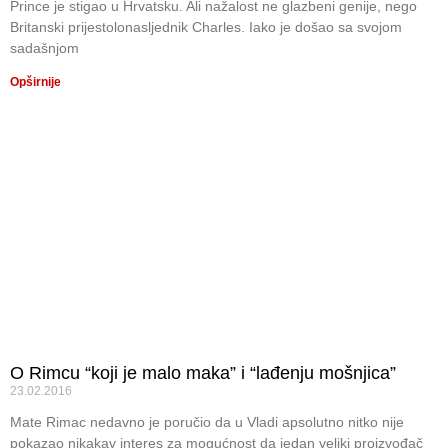
Prince je stigao u Hrvatsku. Ali nažalost ne glazbeni genije, nego
Britanski prijestolonasljednik Charles. Iako je došao sa svojom
sadašnjom
Opširnije
O Rimcu “koji je malo maka” i “lađenju mošnjica”
23.02.2016
Mate Rimac nedavno je poručio da u Vladi apsolutno nitko nije
pokazao nikakav interes za mogućnost da jedan veliki proizvođač