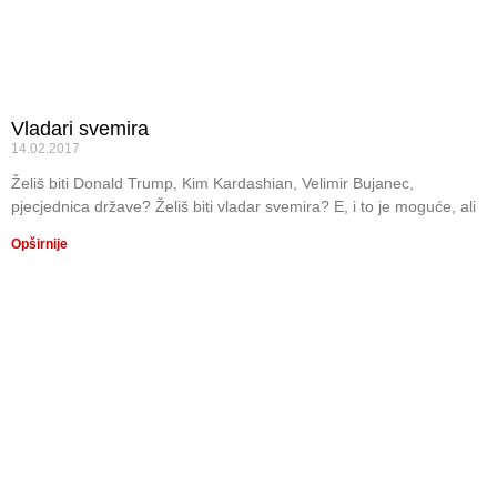
Vladari svemira
14.02.2017
Želiš biti Donald Trump, Kim Kardashian, Velimir Bujanec,
pjecjednica države? Želiš biti vladar svemira? E, i to je moguće, ali
Opširnije