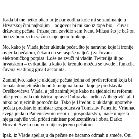
Kada bi me netko pitao prije par godina koje mi se zanimanje u
Hrvatskoj čini najboljim – odgovor bi mi kao iz topa bio – čuvar
državnog pečata. Priznajem, zavidio sam Ivanu Milasu što je baš on
bio izabran za tu važnu i cijenjenu funkciju.
No, kako je Vlada jučer ukinula pečat, što je naravno koje li ironije
ovjerila pečatom, čekam da se raspiše natječaj za čuvara
elektroničkog potpisa. Loše ne zvuči ni vladin Twiterlija ili po
hrvatskom – cvrkutlija, a kako je krenulo možda se uvede i funkcija
čuvara vladinog gmail accounta.
Zanimljivo, kako je ukidanje pečata jedna od prvih reformi koja bi
trebala donijeti uštedu od 6 milijuna kuna i koje je predstavila
Oreškovićeva Vlada, a još zanimljivije kako na sjednici tu reformu
nije predstavila ministrica uprave Dubravka Jurlina Alibegović, ali i
nitko od njezinih pomoćnika. Tako je Uredbu o ukidanju upotrebe
pečata predstavio ministar gospodarstva Tomislav Panenić. Vrhunac
svega je da o Panenićevom resoru – gospodarstvu, inače umjesto
njega najviše voli pričati ministar poduzetništva i obrta Darko
Horvat. Sve to naravno nije ovjereno pečatom.
Ipak, iz Vlade apeliraju da pečate ne bacamo odmah u smeće. Oni