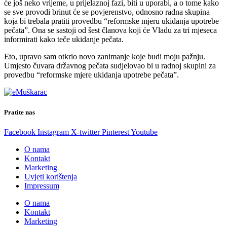
će još neko vrijeme, u prijelaznoj fazi, biti u uporabi, a o tome kako
se sve provodi brinut će se povjerenstvo, odnosno radna skupina
koja bi trebala pratiti provedbu “reformske mjeru ukidanja upotrebe
pečata”. Ona se sastoji od šest članova koji će Vladu za tri mjeseca
informirati kako teče ukidanje pečata.
Eto, upravo sam otkrio novo zanimanje koje budi moju pažnju.
Umjesto čuvara državnog pečata sudjelovao bi u radnoj skupini za
provedbu “reformske mjere ukidanja upotrebe pečata”.
Pratite nas
Facebook
Instagram
X-twitter
Pinterest
Youtube
O nama
Kontakt
Marketing
Uvjeti korištenja
Impressum
O nama
Kontakt
Marketing