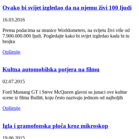
Ovako bi svijet izgledao da na njemu živi 100 ljudi
16.03.2016
Prema podacima sa stranice Worldometers, na svijetu živi više od
7.900.000.000 ljudi. Pogledajte kako bi svijet izgledao kada bi tu
brojku
Opširnije
Kultna automobilska potjera na filmu
02.07.2015
Ford Mustang GT i Steve McQueen glavni su junaci ove kultne
scene iz filma Bullitt, koju često nazivaju jednom od najboljih
Opširnije
Igla i gramofonska ploča kroz mikroskop
19.06.2015