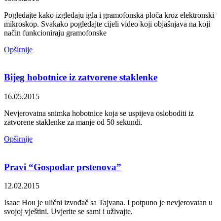
Pogledajte kako izgledaju igla i gramofonska ploča kroz elektronski
mikroskop. Svakako pogledajte cijeli video koji objašnjava na koji
način funkcioniraju gramofonske
Opširnije
Bijeg hobotnice iz zatvorene staklenke
16.05.2015
Nevjerovatna snimka hobotnice koja se uspijeva osloboditi iz
zatvorene staklenke za manje od 50 sekundi.
Opširnije
Pravi “Gospodar prstenova”
12.02.2015
Isaac Hou je ulični izvođač sa Tajvana. I potpuno je nevjerovatan u
svojoj vještini. Uvjerite se sami i uživajte.