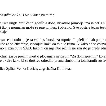
a države? Želiš biti vladar svemira?
ljska kugla broji četiri godišnja doba, hrvatsko primorje ima ih pet. I 
Onaj tko je normalan može se praviti glup, i obratno. Sve postaje jedan tea
staje.
su se na radna mjesta vratili saborski zastupnici. I opleli odmah po pr
uće za spletkarenje, vladajući kažu da to nije istina. Nikako da se ostav
 njezin put u SAD. Iako ni on nije htio reći ili ne zna što je predsjedn
prolazi, pa će proći i vijest o pločama s natpisom “Za dom spremni” koje
ke okvire kako bi se društvo odredilo prema simbolima totalitarnih sust
olica Splita, Velika Gorica, zagrebačka Dubrava.