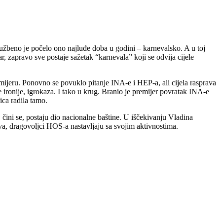
službeno je počelo ono najluđe doba u godini – karnevalsko. A u toj
tar, zapravo sve postaje sažetak “karnevala” koji se odvija cijele
emijeru. Ponovno se povuklo pitanje INA-e i HEP-a, ali cijela rasprava
e ironije, igrokaza. I tako u krug. Branio je premijer povratak INA-e
ica radila tamo.
, čini se, postaju dio nacionalne baštine. U iščekivanju Vladina
ava, dragovoljci HOS-a nastavljaju sa svojim aktivnostima.