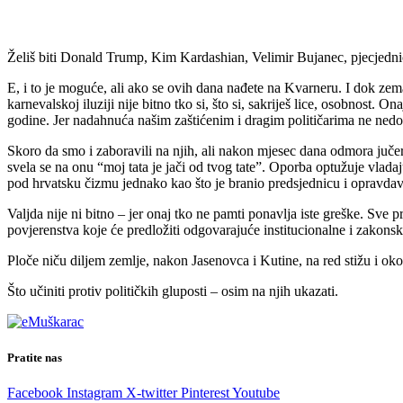
Želiš biti Donald Trump, Kim Kardashian, Velimir Bujanec, pjecjednic
E, i to je moguće, ali ako se ovih dana nađete na Kvarneru. I dok zema
karnevalskoj iluziji nije bitno tko si, što si, sakriješ lice, osobnost. 
godine. Jer nadahnuća našim zaštićenim i dragim političarima ne nedo
Skoro da smo i zaboravili na njih, ali nakon mjesec dana odmora jučer 
svela se na onu “moj tata je jači od tvog tate”. Oporba optužuje vladaj
pod hrvatsku čizmu jednako kao što je branio predsjednicu i opravdavao
Valjda nije ni bitno – jer onaj tko ne pamti ponavlja iste greške. Sve 
povjerenstva koje će predložiti odgovarajuće institucionalne i zakons
Ploče niču diljem zemlje, nakon Jasenovca i Kutine, na red stižu i ok
Što učiniti protiv političkih gluposti – osim na njih ukazati.
Pratite nas
Facebook
Instagram
X-twitter
Pinterest
Youtube