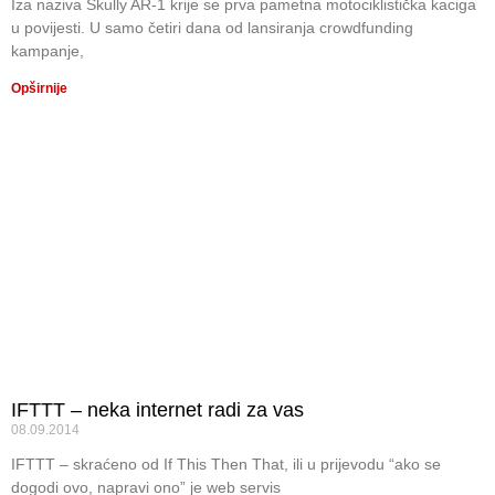
Iza naziva Skully AR-1 krije se prva pametna motociklistička kaciga
u povijesti. U samo četiri dana od lansiranja crowdfunding
kampanje,
Opširnije
IFTTT – neka internet radi za vas
08.09.2014
IFTTT – skraćeno od If This Then That, ili u prijevodu “ako se
dogodi ovo, napravi ono” je web servis