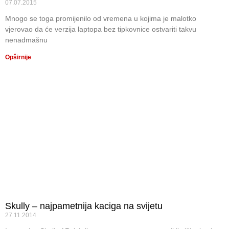
07.07.2015
Mnogo se toga promijenilo od vremena u kojima je malotko
vjerovao da će verzija laptopa bez tipkovnice ostvariti takvu
nenadmašnu
Opširnije
Skully – najpametnija kaciga na svijetu
27.11.2014