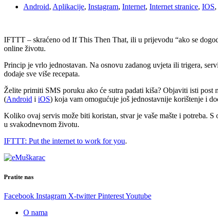
Android
,
Aplikacije
,
Instagram
,
Internet
,
Internet stranice
,
IOS
IFTTT – skraćeno od If This Then That, ili u prijevodu “ako se dog
online životu.
Princip je vrlo jednostavan. Na osnovu zadanog uvjeta ili trigera, serv
dodaje sve više recepata.
Želite primiti SMS poruku ako će sutra padati kiša? Objaviti isti pos
(
Android
i
iOS
) koja vam omogućuje još jednostavnije korištenje i do
Koliko ovaj servis može biti koristan, stvar je vaše mašte i potreba. S o
u svakodnevnom životu.
IFTTT: Put the internet to work for you
.
Pratite nas
Facebook
Instagram
X-twitter
Pinterest
Youtube
O nama