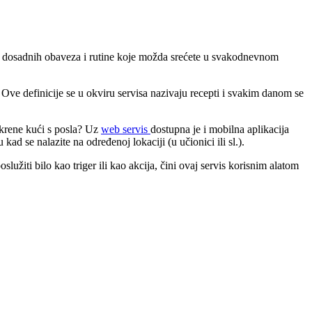
e dosadnih obaveza i rutine koje možda srećete u svakodnevnom
. Ove definicije se u okviru servisa nazivaju recepti i svakim danom se
 krene kući s posla? Uz
web servis
dostupna je i mobilna aplikacija
 se nalazite na određenoj lokaciji (u učionici ili sl.).
služiti bilo kao triger ili kao akcija, čini ovaj servis korisnim alatom