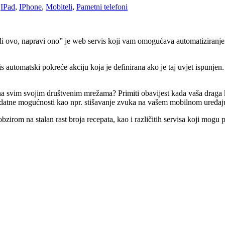
,
IPad
,
IPhone
,
Mobiteli
,
Pametni telefoni
odi ovo, napravi ono” je web servis koji vam omogućava automatiziranj
is automatski pokreće akciju koja je definirana ako je taj uvjet ispunjen
t na svim svojim društvenim mrežama? Primiti obavijest kada vaša draga
datne mogućnosti kao npr. stišavanje zvuka na vašem mobilnom uređaju kad
bzirom na stalan rast broja recepata, kao i različitih servisa koji mogu po