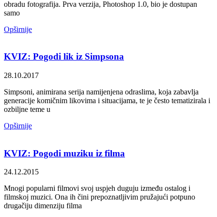
obradu fotografija. Prva verzija, Photoshop 1.0, bio je dostupan
samo
Opširnije
KVIZ: Pogodi lik iz Simpsona
28.10.2017
Simpsoni, animirana serija namijenjena odraslima, koja zabavlja
generacije komičnim likovima i situacijama, te je često tematizirala i
ozbiljne teme u
Opširnije
KVIZ: Pogodi muziku iz filma
24.12.2015
Mnogi popularni filmovi svoj uspjeh duguju između ostalog i
filmskoj muzici. Ona ih čini prepoznatljivim pružajući potpuno
drugačiju dimenziju filma