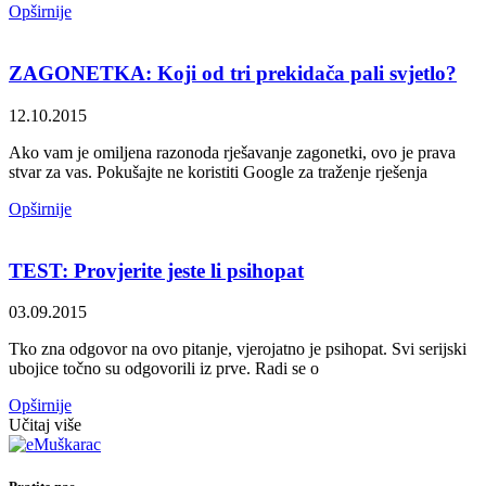
Opširnije
ZAGONETKA: Koji od tri prekidača pali svjetlo?
12.10.2015
Ako vam je omiljena razonoda rješavanje zagonetki, ovo je prava
stvar za vas. Pokušajte ne koristiti Google za traženje rješenja
Opširnije
TEST: Provjerite jeste li psihopat
03.09.2015
Tko zna odgovor na ovo pitanje, vjerojatno je psihopat. Svi serijski
ubojice točno su odgovorili iz prve. Radi se o
Opširnije
Učitaj više