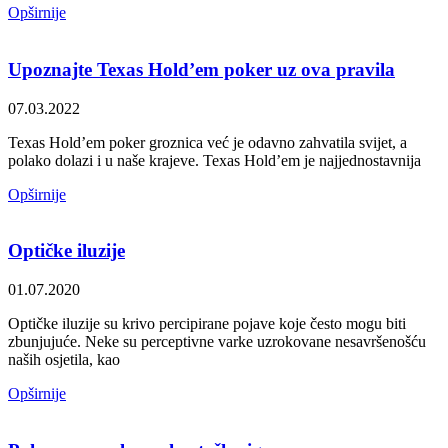
Opširnije
Upoznajte Texas Hold’em poker uz ova pravila
07.03.2022
Texas Hold’em poker groznica već je odavno zahvatila svijet, a
polako dolazi i u naše krajeve. Texas Hold’em je najjednostavnija
Opširnije
Optičke iluzije
01.07.2020
Optičke iluzije su krivo percipirane pojave koje često mogu biti
zbunjujuće. Neke su perceptivne varke uzrokovane nesavršenošću
naših osjetila, kao
Opširnije