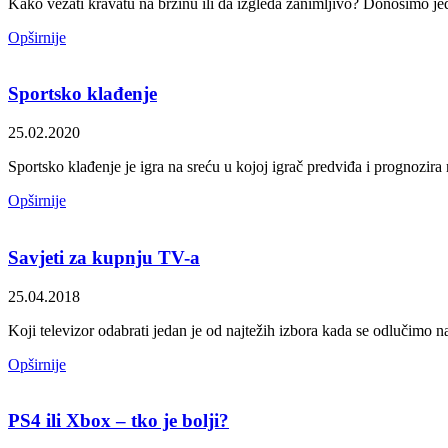
Kako vezati kravatu na brzinu ili da izgleda zanimljivo? Donosimo jeda
Opširnije
Sportsko klađenje
25.02.2020
Sportsko klađenje je igra na sreću u kojoj igrač predviđa i prognozira
Opširnije
Savjeti za kupnju TV-a
25.04.2018
Koji televizor odabrati jedan je od najtežih izbora kada se odlučimo n
Opširnije
PS4 ili Xbox – tko je bolji?