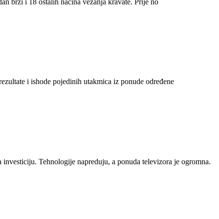
n brzi i 18 ostalih načina vezanja kravate. Prije no
 rezultate i ishode pojedinih utakmica iz ponude određene
a investiciju. Tehnologije napreduju, a ponuda televizora je ogromna.