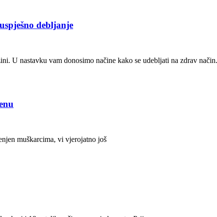
 uspješno debljanje
žini. U nastavku vam donosimo načine kako se udebljati na zdrav način
ženu
jenjen muškarcima, vi vjerojatno još