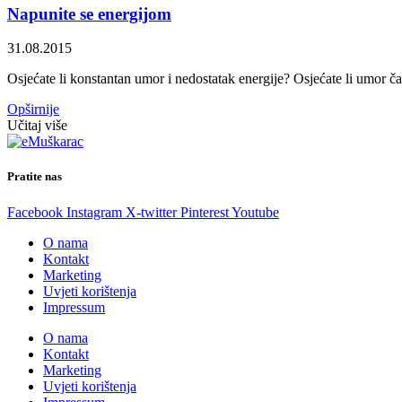
Napunite se energijom
31.08.2015
Osjećate li konstantan umor i nedostatak energije? Osjećate li umor čak
Opširnije
Učitaj više
Pratite nas
Facebook
Instagram
X-twitter
Pinterest
Youtube
O nama
Kontakt
Marketing
Uvjeti korištenja
Impressum
O nama
Kontakt
Marketing
Uvjeti korištenja