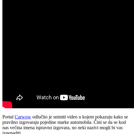
Portal
Carwow
odlučiio je snimiti video u kojem pokazuju kako se
pravilno izgovaraju pojedine marke automobila. Čini se da se kod
nas većina imena ispravno izgovara, no neki nazivi mogli bi vas
iznenaditi.