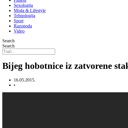
Fitness
Sexologija
Moda & Lifestyle
Tehnologija
Sport
Razonoda
Video
Search
Search
Bijeg hobotnice iz zatvorene sta
16.05.2015.
•