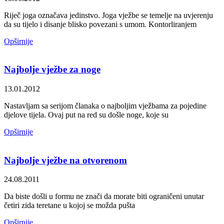
Riječ joga označava jedinstvo. Joga vježbe se temelje na uvjerenju
da su tijelo i disanje blisko povezani s umom. Kontorliranjem
Opširnije
Najbolje vježbe za noge
13.01.2012
Nastavljam sa serijom članaka o najboljim vježbama za pojedine
djelove tijela. Ovaj put na red su došle noge, koje su
Opširnije
Najbolje vježbe na otvorenom
24.08.2011
Da biste došli u formu ne znači da morate biti ograničeni unutar
četiri zida teretane u kojoj se možda pušta
Opširnije