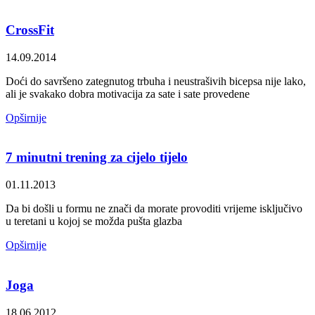
CrossFit
14.09.2014
Doći do savršeno zategnutog trbuha i neustrašivih bicepsa nije lako,
ali je svakako dobra motivacija za sate i sate provedene
Opširnije
7 minutni trening za cijelo tijelo
01.11.2013
Da bi došli u formu ne znači da morate provoditi vrijeme isključivo
u teretani u kojoj se možda pušta glazba
Opširnije
Joga
18.06.2012