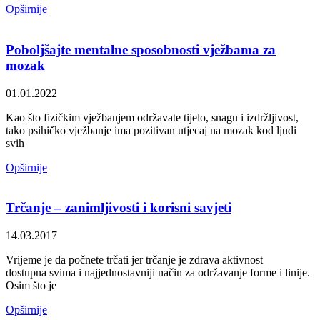
Opširnije
Poboljšajte mentalne sposobnosti vježbama za
mozak
01.01.2022
Kao što fizičkim vježbanjem održavate tijelo, snagu i izdržljivost,
tako psihičko vježbanje ima pozitivan utjecaj na mozak kod ljudi
svih
Opširnije
Trčanje – zanimljivosti i korisni savjeti
14.03.2017
Vrijeme je da počnete trčati jer trčanje je zdrava aktivnost
dostupna svima i najjednostavniji način za održavanje forme i linije.
Osim što je
Opširnije