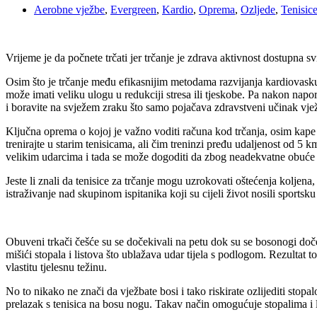
Aerobne vježbe
,
Evergreen
,
Kardio
,
Oprema
,
Ozljede
,
Tenisic
Vrijeme je da počnete trčati jer trčanje je zdrava aktivnost dostupna sv
Osim što je trčanje među efikasnijim metodama razvijanja kardiovaskula
može imati veliku ulogu u redukciji stresa ili tjeskobe. Pa nakon napo
i boravite na svježem zraku što samo pojačava zdravstveni učinak vje
Ključna oprema o kojoj je važno voditi računa kod trčanja, osim kape i
trenirajte u starim tenisicama, ali čim treninzi pređu udaljenost od 5
velikim udarcima i tada se može dogoditi da zbog neadekvatne obuće z
Jeste li znali da tenisice za trčanje mogu uzrokovati oštećenja koljen
istraživanje nad skupinom ispitanika koji su cijeli život nosili sportsk
Obuveni trkači češće su se dočekivali na petu dok su se bosonogi dočeki
mišići stopala i listova što ublažava udar tijela s podlogom. Rezultat t
vlastitu tjelesnu težinu.
No to nikako ne znači da vježbate bosi i tako riskirate ozlijediti stop
prelazak s tenisica na bosu nogu. Takav način omogućuje stopalima i 