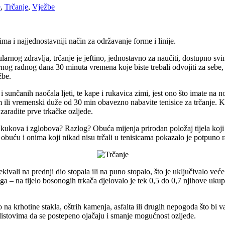
e
,
Trčanje
,
Vježbe
ima i najjednostavniji način za održavanje forme i linije.
rnog zdravlja, trčanje je jeftino, jednostavno za naučiti, dostupno svi
rnog radnog dana 30 minuta vremena koje biste trebali odvojiti za sebe, 
žbe.
 sunčanih naočala ljeti, te kape i rukavica zimi, jest ono što imate na
 km ili vremenski duže od 30 min obavezno nabavite tenisice za trčanje. 
aradite prve trkačke ozljede.
a, kukova i zglobova? Razlog? Obuća mijenja prirodan položaj tijela koji
u obuću i onima koji nikad nisu trčali u tenisicama pokazalo je potpuno ra
vali na prednji dio stopala ili na puno stopalo, što je uključivalo veće 
oga – na tijelo bosonogih trkača djelovalo je tek 0,5 do 0,7 njihove ukup
alo na krhotine stakla, oštrih kamenja, asfalta ili drugih nepogoda što b
listovima da se postepeno ojačaju i smanje mogućnost ozljede.