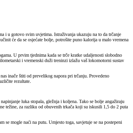
ma i u gotovo svim uvjetima. Istraživanja ukazuju na to da trčanje
učinit će da se osjećate bolje, potrošite puno kalorija u malo vremena
 nogama. U prvim tjednima kada se trče kratke udaljenosti slobodno
Kilometarski i vremenski duži treninzi izlažu vaš lokomotorni sustav
 nas inače štiti od prevelikog napora pri trčanju. Provedeno
zličite rezultate.
napinjanje luka stopala, gležnja i koljena. Tako se bolje angažiraju
ne težine, za razliku od obuvenih trkača koji su iskusili 1,5 do 2 puta
i vam se mogle naći na putu. Umjesto toga, savjetuje se na postepeni