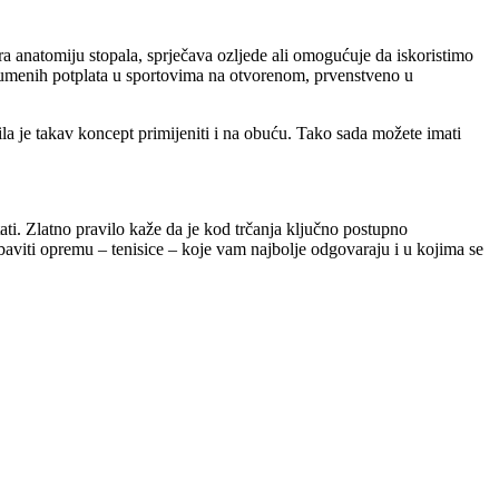
ira anatomiju stopala, sprječava ozljede ali omogućuje da iskoristimo
 gumenih potplata u sportovima na otvorenom, prvenstveno u
la je takav koncept primijeniti i na obuću. Tako sada možete imati
tati. Zlatno pravilo kaže da je kod trčanja ključno postupno
abaviti opremu – tenisice – koje vam najbolje odgovaraju i u kojima se