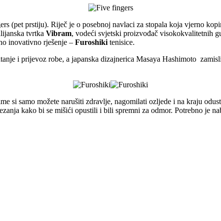
rs (pet prstiju). Riječ je o posebnoj navlaci za stopala koja vjerno kop
lijanska tvrtka
Vibram
, vodeći svjetski proizvođač visokokvalitetnih
dno inovativno rješenje –
Furoshiki
tenisice.
matanje i prijevoz robe, a japanska dizajnerica Masaya Hashimoto zamisli
time si samo možete narušiti zdravlje, nagomilati ozljede i na kraju odus
tezanja kako bi se mišići opustili i bili spremni za odmor. Potrebno je n