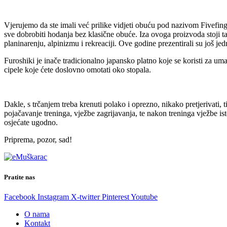
Vjerujemo da ste imali već prilike vidjeti obuću pod nazivom Fivefinge
sve dobrobiti hodanja bez klasične obuće. Iza ovoga proizvoda stoji ta
planinarenju, alpinizmu i rekreaciji. Ove godine prezentirali su još je
Furoshiki je inače tradicionalno japansko platno koje se koristi za u
cipele koje ćete doslovno omotati oko stopala.
Dakle, s trčanjem treba krenuti polako i oprezno, nikako pretjerivati, 
pojačavanje treninga, vježbe zagrijavanja, te nakon treninga vježbe is
osjećate ugodno.
Priprema, pozor, sad!
Pratite nas
Facebook
Instagram
X-twitter
Pinterest
Youtube
O nama
Kontakt