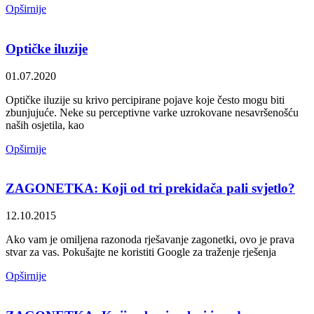
Opširnije
Optičke iluzije
01.07.2020
Optičke iluzije su krivo percipirane pojave koje često mogu biti
zbunjujuće. Neke su perceptivne varke uzrokovane nesavršenošću
naših osjetila, kao
Opširnije
ZAGONETKA: Koji od tri prekidača pali svjetlo?
12.10.2015
Ako vam je omiljena razonoda rješavanje zagonetki, ovo je prava
stvar za vas. Pokušajte ne koristiti Google za traženje rješenja
Opširnije