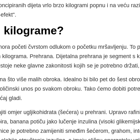
cipiranih dijeta vrlo brzo kilogrami popnu i na veću razi
-efekt”.
i kilograme?
ora početi čvrstom odlukom o početku mršavljenju. To pre
kilograma. Prehrana. Dijetalna prehrana je segment s k
ostoje neke glavne zakonitosti kojih se je potrebno držati,
na što više malih obroka. Idealno bi bilo pet do šest obro
 količinski unos po svakom obroku. Tako ćemo dobiti potr
ećaj gladi.
jiti omjer ugljikohidrata (šećera) u prehrani. Upravo rafini
ira, banana potiču jako lučenje inzulina (visoki glikemijsk
rnice je potrebno zamijeniti smeđim šećerom, grahom, in