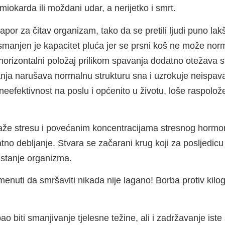
miokarda ili moždani udar, a nerijetko i smrt.
apor za čitav organizam, tako da se pretili ljudi puno lak
manjen je kapacitet pluća jer se prsni koš ne može norma
horizontalni položaj prilikom spavanja dodatno otežava 
nja narušava normalnu strukturu sna i uzrokuje neispava
eefektivnost na poslu i općenito u životu, loše raspoložen
aže stresu i povećanim koncentracijama stresnog hormona 
atno debljanje. Stvara se začarani krug koji za posljedic
 stanje organizma.
nuti da smršaviti nikada nije lagano! Borba protiv kilog
ebao biti smanjivanje tjelesne težine, ali i zadržavanje is