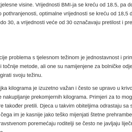
 tjelesne visine. Vrijednosti BMI-ja se kreću od 18.5, pa 
o pothranjenosti, optimalne vrijednosti se kreću od 18,5
 do 30, a vrijednosti veće od 30 označavaju pretilost i pr
acije problema s tjelesnom težinom je jednostavnost i p
i točnije metode, ali one su namijenjene za bolničke odj
igirati svoju težinu.
njka kilograma je izuzetno važan i često se upravo u krivo
je nakupljanje prekomjernih kilograma. Primjeri za to mog
stre također pretili. Djeca u takvim obiteljima odrastaju s
g čega im je kasnije jako teško mijenjati štetne prehram
vstvenom poremećaju roditelji se često ne javljaju lije