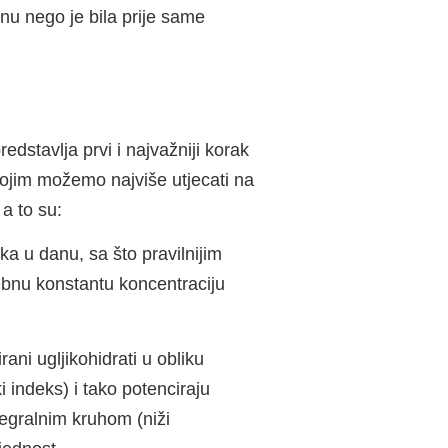
nu nego je bila prije same
dstavlja prvi i najvažniji korak
ojim možemo najviše utjecati na
 a to su:
ka u danu, sa što pravilnijim
ebnu konstantu koncentraciju
rani ugljikohidrati u obliku
i indeks) i tako potenciraju
tegralnim kruhom (niži