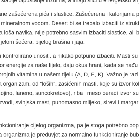
u slabije otpuštanje inzulina, a imaju sličnu energetsku vr
hrane zašećerena pića i slastice. Zašećerena i kalorijama 
 mineralnom vodom. Desert bi se trebalo izbaciti iz stru
loša navika. Nije potrebno sasvim izbaciti slastice, ali b
jelom šećera, bijelog brašna i jaja.
i i kontrolirano unositi, a nikako potpuno izbaciti. Masti
or energije za naše tijelo, daju okus hrani, kada se nađu 
a brojnih vitamina u našem tijelu (A, D, E, K). Važno je ra
a organizam, od “loših”, zasićenih masti, koje su izvor ko
 sojino, laneno, suncokretovo), riba i meso peradi izvor s
vodi, svinjska mast, punomasno mlijeko, sirevi i margar
nkcioniranje cijelog organizma, pa je stoga potrebno popiti
a organizma je preduvjet za normalno funkcioniranje bub