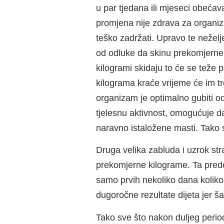
u par tjedana ili mjeseci obećav
promjena nije zdrava za organiz
teško zadržati. Upravo te neželj
od odluke da skinu prekomjerne k
kilogrami skidaju to će se teže 
kilograma kraće vrijeme će im t
organizam je optimalno gubiti 
tjelesnu aktivnost, omogućuje da 
naravno istaložene masti. Tako 
Druga velika zabluda i uzrok str
prekomjerne kilograme. Ta predod
samo prvih nekoliko dana koliko
dugoročne rezultate dijeta jer ša
Tako sve što nakon duljeg period