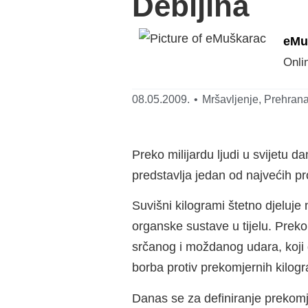
Debljina
eMu
Onli
08.05.2009.
•
Mršavljenje
,
Prehran
Preko milijardu ljudi u svijetu 
predstavlja jedan od najvećih 
Suvišni kilogrami štetno djeluje 
organske sustave u tijelu. Prekom
srčanog i moždanog udara, koji 
borba protiv prekomjernih kilogra
Danas se za definiranje prekomje