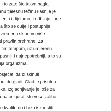
I to zato što takva nagla
nu tjelesnu težinu kasnije je
nju i dijetama, i odbijaju ljude
 što se dulje i postupnije
em vremenu skinemo više
i pravila prehrane. Za
ma tim tempom, uz umjerenu
asniji i najnepotrebniji, a to su
ija organizma.
sjećati da bi skinuli
di do gladi. Glad je prisutna
e. Izgladnjivanje je loše za
reba osigurati što veće zalihe.
valitetno i brzo iskoristiti.