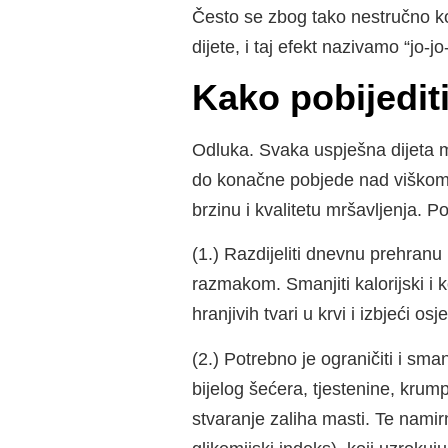
Često se zbog tako nestručno kon
dijete, i taj efekt nazivamo “jo-jo
Kako pobijedit
Odluka. Svaka uspješna dijeta m
do konačne pobjede nad viškom 
brzinu i kvalitetu mršavljenja. P
(1.) Razdijeliti dnevnu prehranu 
razmakom. Smanjiti kalorijski i
hranjivih tvari u krvi i izbjeći osj
(2.) Potrebno je ograničiti i sman
bijelog šećera, tjestenine, krump
stvaranje zaliha masti. Te nami