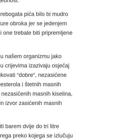
ijednost.
prebogata pića bilo bi mudro
kture obroka jer se jedenjem
i one trebale biti pripremljene
 su u našem organizmu jako
u crijevima izazivaju osjećaj
zlikovati “dobre”, nezasićene
lesterola i štetnih masnih
u nezasićenih masnih kiselina,
in izvor zasićenih masnih
 barem dvije do tri litre
rega preko kojega se izlučuju