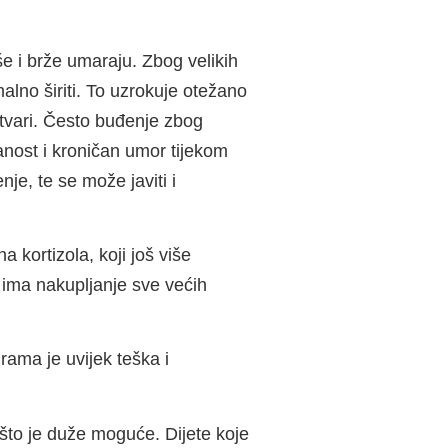
še i brže umaraju. Zbog velikih
lno širiti. To uzrokuje otežano
stvari. Često buđenje zbog
nost i kroničan umor tijekom
je, te se može javiti i
kortizola, koji još više
u ima nakupljanje sve većih
rama je uvijek teška i
te što je duže moguće. Dijete koje