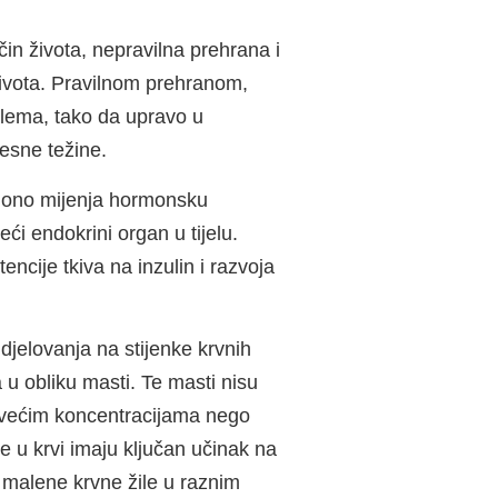
in života, nepravilna prehrana i
života. Pravilnom prehranom,
blema, tako da upravo u
lesne težine.
o ono mijenja hormonsku
ći endokrini organ u tijelu.
encije tkiva na inzulin i razvoja
djelovanja na stijenke krvnih
u obliku masti. Te masti nisu
o većim koncentracijama nego
e u krvi imaju ključan učinak na
 malene krvne žile u raznim