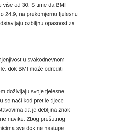
do više od 30. S time da BMI
 do 24,9, na prekomjernu tjelesnu
edstavljaju ozbiljnu opasnost za
rimjenjivost u svakodnevnom
ele, dok BMI može odrediti
m doživljaju svoje tjelesne
u se naći kod pretile djece
a stavovima da je debljina znak
bene navike. Zbog prešutnog
čnicima sve dok ne nastupe