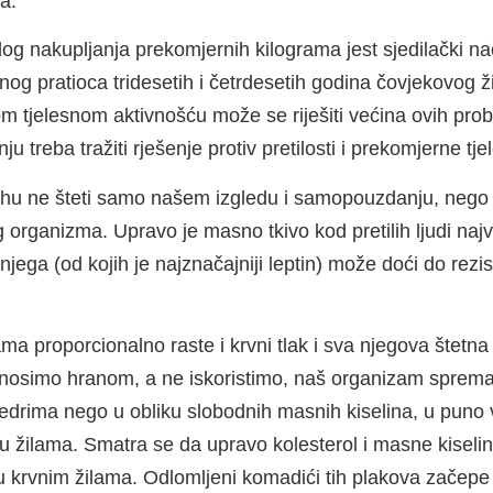
a.
og nakupljanja prekomjernih kilograma jest sjedilački nač
og pratioca tridesetih i četrdesetih godina čovjekovog 
 tjelesnom aktivnošću može se riješiti većina ovih pro
u treba tražiti rješenje protiv pretilosti i prekomjerne tje
buhu ne šteti samo našem izgledu i samopouzdanju, neg
g organizma. Upravo je masno tkivo kod pretilih ljudi najve
ega (od kojih je najznačajniji leptin) može doći do rezist
a proporcionalno raste i krvni tlak i sva njegova štetna 
 unosimo hranom, a ne iskoristimo, naš organizam sprema 
bedrima nego u obliku slobodnih masnih kiselina, u pun
aju žilama. Smatra se da upravo kolesterol i masne kiselin
 u krvnim žilama. Odlomljeni komadići tih plakova začepe