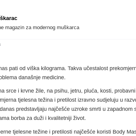
škarac
ne magazin za modernog muškarca
a
danas pati od viška kilograma. Takva učestalost prekomjern
problema današnje medicine.
na srce i krvne žile, na psihu, jetru, pluća, kosti, probav
jerna tjelesna težina i pretilost izravno sudjeluju u razv
danas predstavljaju najčešće uzroke smrti u zapadnom sv
ma borba za duži i kvalitetniji život.
rne tjelesne težine i pretilosti najčešće koristi Body Mas