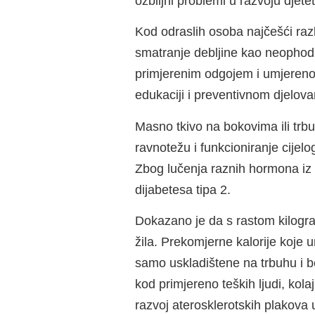
ozbiljni problemi u razvoju djetet
Kod odraslih osoba najčešći razl
smatranje debljine kao neophodn
primjerenim odgojem i umjerenom
edukaciji i preventivnom djelovanj
Masno tkivo na bokovima ili tr
ravnotežu i funkcioniranje cijelo
Zbog lučenja raznih hormona iz nj
dijabetesa tipa 2.
Dokazano je da s rastom kilogram
žila. Prekomjerne kalorije koje
samo uskladištene na trbuhu i 
kod primjereno teških ljudi, kol
razvoj aterosklerotskih plakova