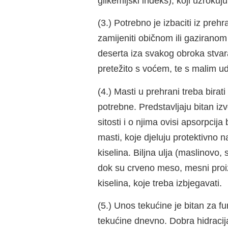
glikemijski indeks), koji uzrokuj
(3.) Potrebno je izbaciti iz pre
zamijeniti običnom ili gaziranom
deserta iza svakog obroka stvara 
pretežito s voćem, te s malim ud
(4.) Masti u prehrani treba birat
potrebne. Predstavljaju bitan izv
sitosti i o njima ovisi apsorpcij
masti, koje djeluju protektivno n
kiselina. Biljna ulja (maslinovo,
dok su crveno meso, mesni proiz
kiselina, koje treba izbjegavati.
(5.) Unos tekućine je bitan za fu
tekućine dnevno. Dobra hidracij