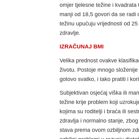
omjer tjelesne težine i kvadrata
manji od 18,5 govori da se radi 
težinu upućuju vrijednosti od 25
zdravlje.
IZRAČUNAJ BMI
Velika prednost ovakve klasifik
životu. Postoje mnogo složenije 
gotovo svatko, i tako pratiti i kor
Subjektivan osjećaj viška ili ma
težine krije problem koji uzroku
kojima su roditelji i braća ili se
zdravlja i normalno stanje, zbo
stava prema ovom ozbiljnom zdra