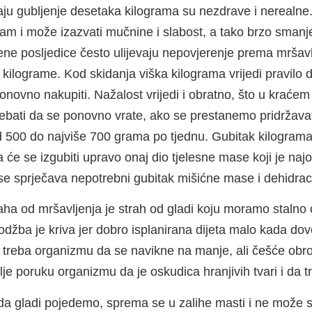
aju gubljenje desetaka kilograma su nezdrave i nerealne. 
am i može izazvati mučnine i slabost, a tako brzo smanje
ene posljedice često ulijevaju nepovjerenje prema mršavlje
ilograme. Kod skidanja viška kilograma vrijedi pravilo da
ponovno nakupiti. Nažalost vrijedi i obratno, što u krać
rebati da se ponovno vrate, ako se prestanemo pridržavat
od 500 do najviše 700 grama po tjednu. Gubitak kilogra
će se izgubiti upravo onaj dio tjelesne mase koji je najop
se sprječava nepotrebni gubitak mišićne mase i dehidrac
aha od mršavljenja je strah od gladi koju moramo stalno o
žba je kriva jer dobro isplanirana dijeta malo kada dovo
 treba organizmu da se navikne na manje, ali češće obrok
lje poruku organizmu da je oskudica hranjivih tvari i da t
a gladi pojedemo, sprema se u zalihe masti i ne može se k