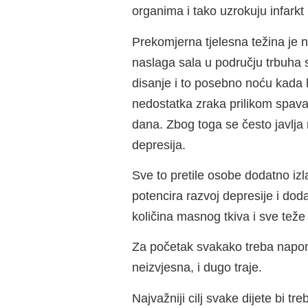
organima i tako uzrokuju infarkt 
Prekomjerna tjelesna težina je n
naslaga sala u području trbuha s
disanje i to posebno noću kada 
nedostatka zraka prilikom spava
dana. Zbog toga se često javlja n
depresija.
Sve to pretile osobe dodatno izl
potencira razvoj depresije i dod
količina masnog tkiva i sve teže
Za početak svakako treba napome
neizvjesna, i dugo traje.
Najvažniji cilj svake dijete bi tr