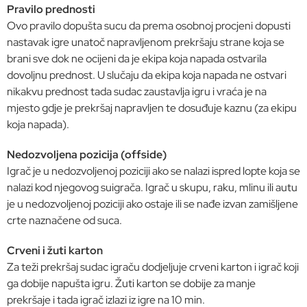
Pravilo prednosti
Ovo pravilo dopušta sucu da prema osobnoj procjeni dopusti
nastavak igre unatoč napravljenom prekršaju strane koja se
brani sve dok ne ocijeni da je ekipa koja napada ostvarila
dovoljnu prednost. U slučaju da ekipa koja napada ne ostvari
nikakvu prednost tada sudac zaustavlja igru i vraća je na
mjesto gdje je prekršaj napravljen te dosuđuje kaznu (za ekipu
koja napada).
Nedozvoljena pozicija (offside)
Igrač je u nedozvoljenoj poziciji ako se nalazi ispred lopte koja se
nalazi kod njegovog suigrača. Igrač u skupu, raku, mlinu ili autu
je u nedozvoljenoj poziciji ako ostaje ili se nađe izvan zamišljene
crte naznačene od suca.
Crveni i žuti karton
Za teži prekršaj sudac igraču dodjeljuje crveni karton i igrač koji
ga dobije napušta igru. Žuti karton se dobije za manje
prekršaje i tada igrač izlazi iz igre na 10 min.