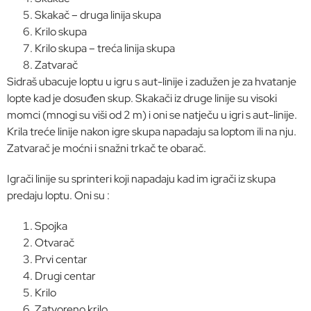
Skakač – druga linija skupa
Krilo skupa
Krilo skupa – treća linija skupa
Zatvarač
Sidraš ubacuje loptu u igru s aut-linije i zadužen je za hvatanje
lopte kad je dosuđen skup. Skakači iz druge linije su visoki
momci (mnogi su viši od 2 m) i oni se natječu u igri s aut-linije.
Krila treće linije nakon igre skupa napadaju sa loptom ili na nju.
Zatvarač je moćni i snažni trkač te obarač.
Igrači linije su sprinteri koji napadaju kad im igrači iz skupa
predaju loptu. Oni su :
Spojka
Otvarač
Prvi centar
Drugi centar
Krilo
Zatvoreno krilo