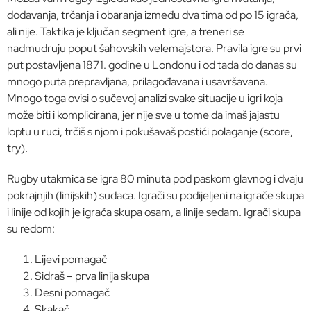
dodavanja, trčanja i obaranja između dva tima od po 15 igrača,
ali nije. Taktika je ključan segment igre, a treneri se
nadmudruju poput šahovskih velemajstora. Pravila igre su prvi
put postavljena 1871. godine u Londonu i od tada do danas su
mnogo puta prepravljana, prilagođavana i usavršavana.
Mnogo toga ovisi o sučevoj analizi svake situacije u igri koja
može biti i komplicirana, jer nije sve u tome da imaš jajastu
loptu u ruci, trčiš s njom i pokušavaš postići polaganje (score,
try).
Rugby utakmica se igra 80 minuta pod paskom glavnog i dvaju
pokrajnjih (linijskih) sudaca. Igrači su podijeljeni na igrače skupa
i linije od kojih je igrača skupa osam, a linije sedam. Igrači skupa
su redom:
Lijevi pomagač
Sidraš – prva linija skupa
Desni pomagač
Skakač