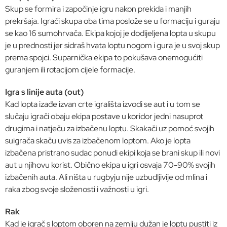
Skup se formira i započinje igru nakon prekida i manjih
prekršaja. Igrači skupa oba tima poslože se u formaciju i guraju
se kao 16 sumohrvača. Ekipa kojoj je dodijeljena lopta u skupu
je u prednosti jer sidraš hvata loptu nogom i gura je u svoj skup
prema spojci. Suparnička ekipa to pokušava onemogućiti
guranjem ili rotacijom cijele formacije.
Igra s linije auta (out)
Kad lopta izađe izvan crte igrališta izvodi se aut i u tom se
slučaju igrači obaju ekipa postave u koridor jedni nasuprot
drugima i natječu za izbačenu loptu. Skakači uz pomoć svojih
suigrača skaču uvis za izbačenom loptom. Ako je lopta
izbačena pristrano sudac ponudi ekipi koja se brani skup ili novi
aut u njihovu korist. Obično ekipa u igri osvaja 70-90% svojih
izbačenih auta. Ali ništa u rugbyju nije uzbudljivije od mlina i
raka zbog svoje složenosti i važnosti u igri.
Rak
Kad je igrač s loptom oboren na zemlju dužan je loptu pustiti iz