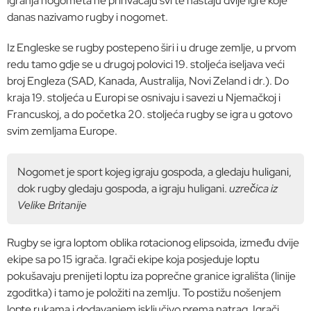
igranja nogometa ne prihvaćaju svi te nastaju dvije igre koje
danas nazivamo rugby i nogomet.
Iz Engleske se rugby postepeno širi i u druge zemlje, u prvom
redu tamo gdje se u drugoj polovici 19. stoljeća iseljava veći
broj Engleza (SAD, Kanada, Australija, Novi Zeland i dr.). Do
kraja 19. stoljeća u Europi se osnivaju i savezi u Njemačkoj i
Francuskoj, a do početka 20. stoljeća rugby se igra u gotovo
svim zemljama Europe.
Nogomet je sport kojeg igraju gospoda, a gledaju huligani,
dok rugby gledaju gospoda, a igraju huligani.
uzrečica iz
Velike Britanije
Rugby se igra loptom oblika rotacionog elipsoida, između dvije
ekipe sa po 15 igrača. Igrači ekipe koja posjeduje loptu
pokušavaju prenijeti loptu iza poprečne granice igrališta (linije
zgoditka) i tamo je položiti na zemlju. To postižu nošenjem
lopte rukama i dodavanjem isključivo prema natrag. Igrači