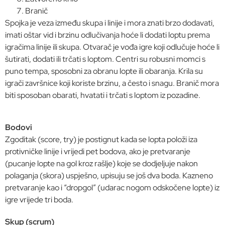
Branič
Spojka je veza između skupa i linije i mora znati brzo dodavati,
imati oštar vid i brzinu odlučivanja hoće li dodati loptu prema
igračima linije ili skupa. Otvarač je vođa igre koji odlučuje hoće li
šutirati, dodati ili trčati s loptom. Centri su robusni momci s
puno tempa, sposobni za obranu lopte ili obaranja. Krila su
igrači završnice koji koriste brzinu, a često i snagu. Branič mora
biti sposoban obarati, hvatati i trčati s loptom iz pozadine.
Bodovi
Zgoditak (score, try) je postignut kada se lopta položi iza
protivničke linije i vrijedi pet bodova, ako je pretvaranje
(pucanje lopte na gol kroz rašlje) koje se dodjeljuje nakon
polaganja (skora) uspješno, upisuju se još dva boda. Kazneno
pretvaranje kao i “dropgol” (udarac nogom odskočene lopte) iz
igre vrijede tri boda.
Skup (scrum)