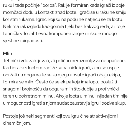
ruku i tada počinje “borba”. Rak je formiran kada igrači iz obje
momčadi dođu u kontakt iznad lopte. Igrači se u raku ne smiju
koristiti rukama. Igrači koji su na podu ne natječu se za loptu.
Nekima rak izgleda kao gomila tijela bez ikakvog reda, ali to je
tehnički vrlo zahtjevna komponenta igre i iziskuje mnogo
vještine i uigranosti.
Mlin
Tehnički vrlo zahtjevan, ali prilično nerazumljiv za neupućene.
Kad igrača s loptom zadrže suparnički igrači, a on se uspije
održati na nogama te se za njega uhvate igrači obaju ekipa,
formira se mlin. Često će se ekipa koja ima loptu poslužiti
snagom i brojnošću da odgura mlin što dublje u protivnički
teren u pokretnom mlinu. Ako je lopta u mlinu i nijedan tim nije
u mogućnosti igrati s njom sudac zaustavlja igru i poziva skup.
Postoje još neki segmenti koji ovu igru čine atraktivnijom i
dinamičnijom.