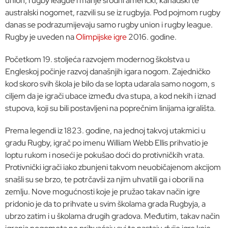
union, rugby league i manje srodni američki, kanadski te
australski nogomet, razvili su se iz rugbyja. Pod pojmom rugby
danas se podrazumijevaju samo rugby union i rugby league.
Rugby je uveden na
Olimpijske igre
2016. godine.
Početkom 19. stoljeća razvojem modernog školstva u
Engleskoj počinje razvoj današnjih igara nogom. Zajedničko
kod skoro svih škola je bilo da se lopta udarala samo nogom, s
ciljem da je igrači ubace između dva stupa, a kod nekih i iznad
stupova, koji su bili postavljeni na poprečnim linijama igrališta.
Prema legendi iz 1823. godine, na jednoj takvoj utakmici u
gradu Rugby, igrač po imenu William Webb Ellis prihvatio je
loptu rukom i noseći je pokušao doći do protivničkih vrata.
Protivnički igrači iako zbunjeni takvom neuobičajenom akcijom
snašli su se brzo, te potrčavši za njim uhvatili ga i oborili na
zemlju. Nove mogućnosti koje je pružao takav način igre
pridonio je da to prihvate u svim školama grada Rugbyja, a
ubrzo zatim i u školama drugih gradova. Međutim, takav način