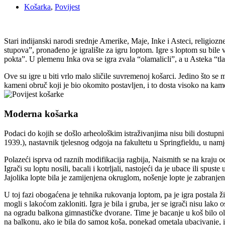
Košarka
,
Povijest
Stari indijanski narodi srednje Amerike, Maje, Inke i Asteci, religio
stupova”, pronađeno je igralište za igru loptom. Igre s loptom su bile
pokta”. U plemenu Inka ova se igra zvala “olamalicli”, a u Asteka “tlač
Ove su igre u biti vrlo malo sličile suvremenoj košarci. Jedino što se m
kameni obruč koji je bio okomito postavljen, i to dosta visoko na ka
Moderna košarka
Podaci do kojih se došlo arheološkim istraživanjima nisu bili dostu
1939.), nastavnik tjelesnog odgoja na fakultetu u Springfieldu, u na
Polazeći isprva od raznih modifikacija ragbija, Naismith se na kraju o
Igrači su loptu nosili, bacali i kotrljali, nastojeći da je ubace ili spu
Jajolika lopte bila je zamijenjena okruglom, nošenje lopte je zabran
U toj fazi obogaćena je tehnika rukovanja loptom, pa je igra postala ži
mogli s lakoćom zakloniti. Igra je bila i gruba, jer se igrači nisu lak
na ogradu balkona gimnastičke dvorane. Time je bacanje u koš bilo olak
na balkonu, ako je bila do samog koša, ponekad ometala ubacivanje, iza