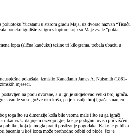
ja na poluotoku Yucatanu u starom gradu Maja, uz dvorac nazvan “Tisuću
vala poneko igralište za igru s loptom koju su Maje zvale “pokta
umena lopta (slična kaučuku) težine tri kilograma, trebala ubaciti u
a neuspješna pokušaja, izmislio Kanađanin James A. Naismith (1861-
 zimskih mjeseci.
postavljen na podu dvorane, a u igri je sudjelovao veliki broj igrača.
 igre stvarale su se gužve oko koša, pa je kasnije broj igrača smanjen.
zbog toga što su dimenzije koša bile veoma male i što su ga igrači
ika rukama. U daljnjem razvoju igre, koš je podignut uvis i pričvršćen
za publiku, koja je mogla pratiti postizanje pogodaka. Kako je publika
pri bacanju u koš lopta može prethodno odbiti od ploče, što je