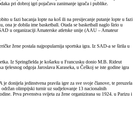
aka pri dobroj igri pojačava zanimanje igrača i publike.
ito u fazi bacanja lopte na koš ili na presijecanje putanje lopte u fazi
 ona je dobila ime basketball. Otada se basketball naglo širio u
 SAD u organizaciji Amaterske atletske unije (AAU – Amateur
ričke žene postala najpopularnija sportska igra. Iz SAD-a se širila u
šetka. Iz Springfielda je košarku u Francusku donio M.B. Rideut
 tjelesnog odgoja Jaroslava Karaseka, u Češkoj se iste godine igra
e donijela jedinstvena pravila igre za sve svoje članove, te preuzela
održan olimpijski turnir uz sudjelovanje 13 nacionalnih
dine. Prva prvenstva svijeta za žene organizirana su 1924. u Parizu i