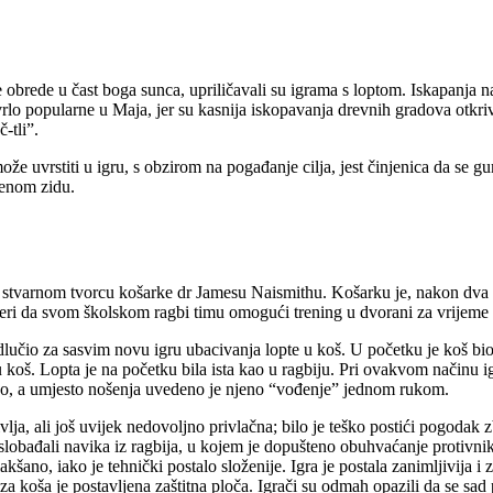
zne obrede u čast boga sunca, upriličavali su igrama s loptom. Iskapan
 vrlo popularne u Maja, jer su kasnija iskopavanja drevnih gradova otkri
-tli”.
ože uvrstiti u igru, s obzirom na pogađanje cilja, jest činjenica da se g
menom zidu.
pni stvarnom tvorcu košarke dr Jamesu Naismithu. Košarku je, nakon dv
mjeri da svom školskom ragbi timu omogući trening u dvorani za vrijeme
dlučio za sasvim novu igru ubacivanja lopte u koš. U početku je koš bio 
ste u koš. Lopta je na početku bila ista kao u ragbiju. Pri ovakvom načinu
jeno, a umjesto nošenja uvedeno je njeno “vođenje” jednom rukom.
vlja, ali još uvijek nedovoljno privlačna; bilo je teško postići pogodak 
o oslobađali navika iz ragbija, u kojem je dopušteno obuhvaćanje protivn
šano, iako je tehnički postalo složenije. Igra je postala zanimljivija i 
 koša je postavljena zaštitna ploča. Igrači su odmah opazili da se sad 