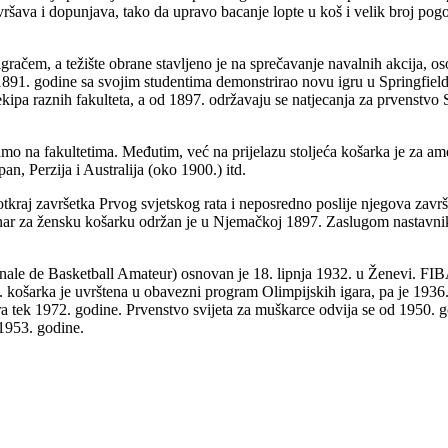
šava i dopunjava, tako da upravo bacanje lopte u koš i velik broj pogod
gračem, a težište obrane stavljeno je na sprečavanje navalnih akcija, osob
91. godine sa svojim studentima demonstrirao novu igru u Springfieldu,
pa raznih fakulteta, a od 1897. održavaju se natjecanja za prvenstvo
mo na fakultetima. Međutim, već na prijelazu stoljeća košarka je za ame
pan, Perzija i Australija (oko 1900.) itd.
kraj završetka Prvog svjetskog rata i neposredno poslije njegova zavr
nar za žensku košarku održan je u Njemačkoj 1897. Zaslugom nastavnika
le de Basketball Amateur) osnovan je 18. lipnja 1932. u Ženevi. FIBA j
košarka je uvrštena u obavezni program Olimpijskih igara, pa je 1936. 
a tek 1972. godine. Prvenstvo svijeta za muškarce odvija se od 1950. go
1953. godine.