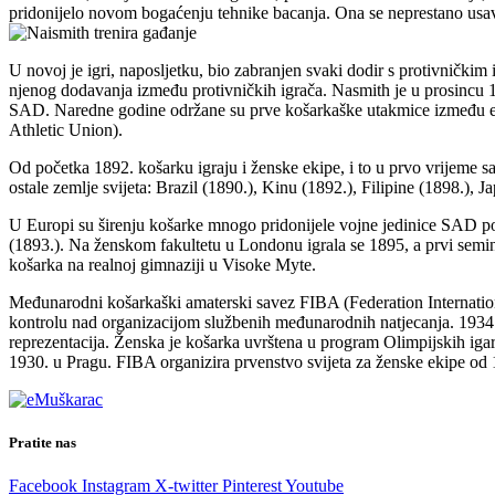
pridonijelo novom bogaćenju tehnike bacanja. Ona se neprestano usavr
U novoj je igri, naposljetku, bio zabranjen svaki dodir s protivničkim i
njenog dodavanja između protivničkih igrača. Nasmith je u prosincu 18
SAD. Naredne godine održane su prve košarkaške utakmice između eki
Athletic Union).
Od početka 1892. košarku igraju i ženske ekipe, i to u prvo vrijeme sa
ostale zemlje svijeta: Brazil (1890.), Kinu (1892.), Filipine (1898.), Ja
U Europi su širenju košarke mnogo pridonijele vojne jedinice SAD pot
(1893.). Na ženskom fakultetu u Londonu igrala se 1895, a prvi semi
košarka na realnoj gimnaziji u Visoke Myte.
Međunarodni košarkaški amaterski savez FIBA (Federation Internationa
kontrolu nad organizacijom službenih međunarodnih natjecanja. 1934. 
reprezentacija. Ženska je košarka uvrštena u program Olimpijskih igar
1930. u Pragu. FIBA organizira prvenstvo svijeta za ženske ekipe od 
Pratite nas
Facebook
Instagram
X-twitter
Pinterest
Youtube