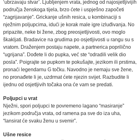
‘ubrzavaju stvar’. Ljubljenjem vrata, jednog od najosjetljivijih
područja ženskoga tijela, brzo ćete i uspješno započeti
“zagrijavanje”. Grickanje ušnih resica, u kombinaciji s
nježnim poljupcima, idući je korak male igre izluđivanja. No
pripazite, neke bi žene, zbog preosjetljivosti, ovo moglo
škakljati. Bradavice na grudima po osjetljivosti u rangu su s
vratom. Draženjem postaju napete, a partnerica poprilično
“ugrijana”. Dođete li do pupka, već ste “odradili velik dio
posla”. Poigrajte se pupkom te pokušajte, jezikom ili prstima,
pronaći legendarnu G točku. Navodno je nemaju sve žene,
no pronađete li je, uzdrmat ćete njezin svijet. Razbudite li
ijednu od osjetljivih točaka ona će vam se predati.
Poljupci u vrat
Nježni, spori poljupci te povremeno lagano “masiranje”
jezikom područja vrata, od ramena pa sve do iza uha,
“lansirat će svaku ženu u svemir”.
Ušne resice