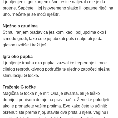
Ljubljenjem i grickanjem ušne resice natjerat ćete je da
protrne. Šapćete li joj istovremeno slatke ili opasne riječi na
uho, “nećete je se moći riješiti”.
Nježno s grudima
Stimuliranjem bradavica jezikom, kao i poljupcima oko i
između grudi, lako ćete joj ubrzati puls i natjerati je da
glasno uzdiše i traži još.
Igra oko pupka
Ljubljenje trbuha oko pupka izazvat će treperenje i trnce
cijelog reproduktivnog područja te ujedno započeti nježnu
stimulaciju G točke.
Traženje G točke
Magična G točka nije mit. Ona je stvarna, ali je teško
doprijeti penisom do nje na pravi način. Žene će poludjeti
ako je pronađete vašim prstima. Evo kako ćete to učiniti:
okrenuti ste prema njoj, stavite dva prsta u njenu vaginu i