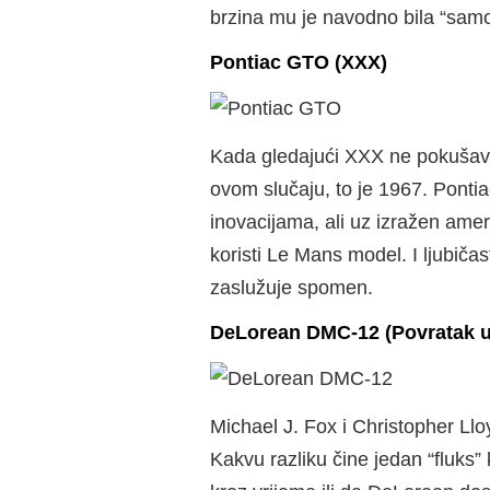
brzina mu je navodno bila “sam
Pontiac GTO (XXX)
Kada gledajući XXX ne pokušavat
ovom slučaju, to je 1967. Ponti
inovacijama, ali uz izražen ame
koristi Le Mans model. I ljubič
zaslužuje spomen.
DeLorean DMC-12 (Povratak 
Michael J. Fox i Christopher Llo
Kakvu razliku čine jedan “fluks” 