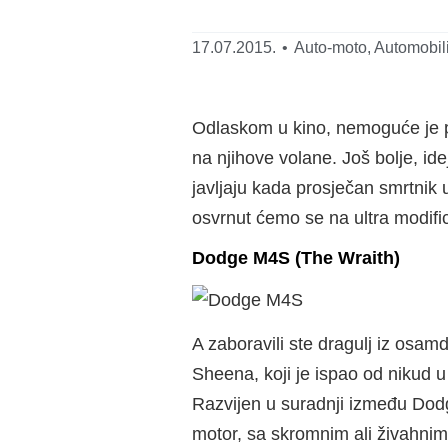
17.07.2015.
•
Auto-moto
,
Automobil
Odlaskom u kino, nemoguće je pro
na njihove volane. Još bolje, ide
javljaju kada prosječan smrtnik 
osvrnut ćemo se na ultra modifi
Dodge M4S (The Wraith)
A zaboravili ste dragulj iz osam
Sheena, koji je ispao od nikud 
Razvijen u suradnji između Dodg
motor, sa skromnim ali živahnim