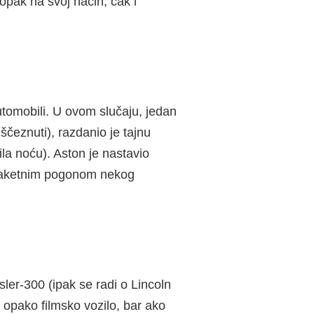
opak na svoj način, čak i
tomobili. U ovom slučaju, jedan
čeznuti), razdanio je tajnu
ila noću). Aston je nastavio
 raketnim pogonom nekog
sler-300 (ipak se radi o Lincoln
 opako filmsko vozilo, bar ako