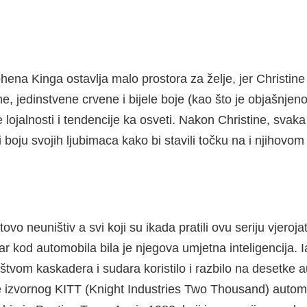
na Kinga ostavlja malo prostora za želje, jer Christine 
 jedinstvene crvene i bijele boje (kao što je objašnjeno u
 lojalnosti i tendencije ka osveti. Nakon Christine, sva
i boju svojih ljubimaca kako bi stavili točku na i njihovom
otovo neuništiv a svi koji su ikada pratili ovu seriju vjeroj
var kod automobila bila je njegova umjetna inteligencija.
noštvom kaskadera i sudara koristilo i razbilo na desetke
ije izvornog KITT (Knight Industries Two Thousand) autom