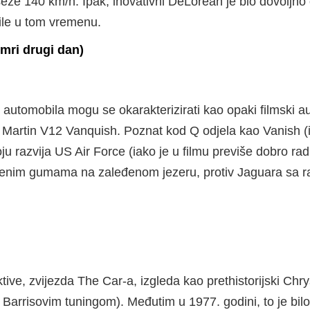
eže 140 km/h. Ipak, inovativni DeLorean je bio dovoljno 
ile u tom vremenu.
mri drugi dan)
utomobila mogu se okarakterizirati kao opaki filmski au
Martin V12 Vanquish. Poznat kod Q odjela kao Vanish (iš
oju razvija US Air Force (iako je u filmu previše dobro rad
bušenim gumama na zaleđenom jezeru, protiv Jaguara sa
tive, zvijezda The Car-a, izgleda kao prethistorijski Chry
Barrisovim tuningom). Međutim u 1977. godini, to je bilo