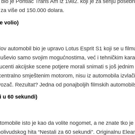
a bio je Pontiac Trans Am iz 1982. koji je za seriju poseb
o za više od 150.000 dolara.
e volio)
automobil bio je upravo Lotus Esprit S1 koji se u filmu 
duševio samo svojim mogućnostima, već i tehničkim karak
ducenti akcijske scene potjere morali snimati s još jedni
 centralno smještenim motorom, nisu iz automobila izvlač
 vozač. Rezultat? Jedna od ponajboljih filmskih automobil
i u 60 sekundi)
tomobile isto je kao da volite nogomet, a ne znate tko j
livudskog hita “Nestali za 60 sekundi”. Originalnu Elean