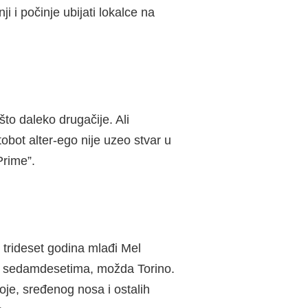
 i počinje ubijati lokalce na
što daleko drugačije. Ali
bot alter-ego nije uzeo stvar u
Prime”.
 trideset godina mlađi Mel
 u sedamdesetima, možda Torino.
je, sređenog nosa i ostalih