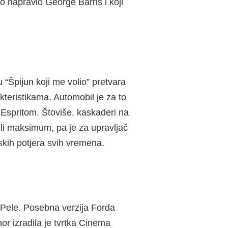
no napravio George Barris i koji
“Špijun koji me volio” pretvara
teristikama. Automobil je za to
m Espritom. Štoviše, kaskaderi na
ili maksimum, pa je za upravljač
skih potjera svih vremena.
e Pele. Posebna verzija Forda
or izradila je tvrtka Cinema