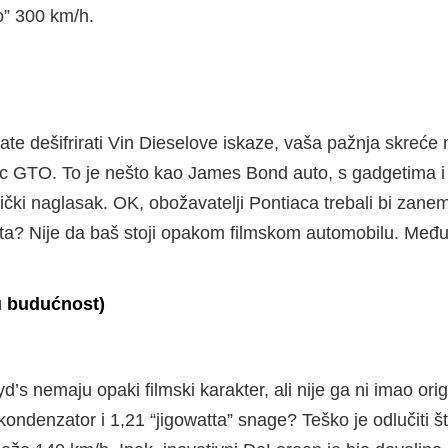
o” 300 km/h.
e dešifrirati Vin Dieselove iskaze, vaša pažnja skreće n
ac GTO. To je nešto kao James Bond auto, s gadgetima i
rički naglasak. OK, obožavatelji Pontiaca trebali bi zan
asta? Nije da baš stoji opakom filmskom automobilu. Među
u budućnost)
yd’s nemaju opaki filmski karakter, ali nije ga ni imao o
kondenzator i 1,21 “jigowatta” snage? Teško je odlučiti št