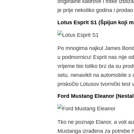
originalne kadrove i fotke izbliz
je prije nekoliko godina i proda
Lotus Esprit S1 (Špijun koji m
Po mnogima najkul James Bondov 
u podmornicu! Esprit nas nije o
vrijeme bio toliko brz da su pro
setu. nenavikli na automobile s
priskočio Lotusov tvornički test
Ford Mustang Eleanor (Nestal
Tko ne poznaje Elanor, a voli au
Mustanga izrađena za potrebe ho