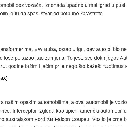
mobil bez vozača, iznenada upadne u mali grad u pustinji
in je tu da spasi stvar od potpune katastrofe.
Transformerima, VW Buba, ostao u igri, oav auto bi bio ne
e loše pokazao kao zamjena. To jest, sve dok njegov Auto
70. godine bržim i jačim prije nego što kažeš: “Optimus 
Max)
 s našim opakim automobilima, a ovaj automobil je vozio
ce, Interceptor izgleda kao tipični američki automobil
mo australskom Ford XB Falcon Coupeu. Vozilo je crne bo