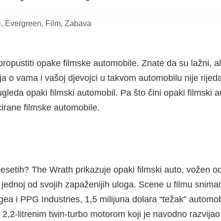
i
,
Evergreen
,
Film
,
Zabava
pustiti opake filmske automobile. Znate da su lažni, ali i
ja o vama i vašoj djevojci u takvom automobilu nije rijedak
ugleda opaki filmski automobil. Pa što čini opaki filmsk
cirane filmske automobile.
desetih? The Wrath prikazuje opaki filmski auto, vožen o
u jednoj od svojih zapaženijih uloga. Scene u filmu sn
ea i PPG Industries, 1,5 milijuna dolara “težak” automob
 2,2-litrenim twin-turbo motorom koji je navodno razvija