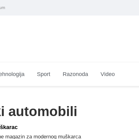
sum
ehnologija
Sport
Razonoda
Video
i automobili
škarac
ne magazin za modernog muškarca