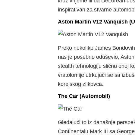
kroz vrijeme ili da DeLorean dos
inspirativan za stvarne automob
Aston Martin V12 Vanquish (U
Preko nekoliko James Bondovih a
nas je posebno oduševio, Aston 
stealth tehnologiju sličnu onoj k
vratolomije utrkujući se sa iz
korejskog zlikovca.
The Car (Automobil)
Gledajući to iz današnje perspek
Continentalu Mark III sa George 