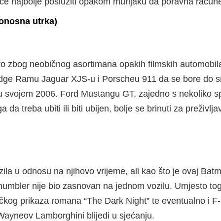
je će najbolje poslužiti opakom murijaku da poravna račun
onosna utrka)
o zbog neobičnog asortimana opakih filmskih automobila.
ge Ramu Jaguar XJS-u i Porscheu 911 da se bore do smrt
u svojem 2006. Ford Mustangu GT, zajedno s nekoliko s
a da treba ubiti ili biti ubijen, bolje se brinuti za preživ
zila u odnosu na njihovo vrijeme, ali kao što je ovaj Batma
umbler nije bio zasnovan na jednom vozilu. Umjesto toga,
ičkog prikaza romana “The Dark Night” te eventualno i F-
 Wayneov Lamborghini blijedi u sjećanju.