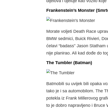
dijelova i djeluje kao vozilo ko
Frankenstein’s Monster (Smrt
Morate voljeti Death Race uprav
BMW sedmici, Buick Rivieri, Dod
ćelavi “badass” Jason Statham 
nije planirao. Ali kad dođe do tog
The Tumbler (Batman)
Batmobili su uvijek bili opaka vo
tako je i sa automobilom. The Th
potekla iz Frank Millerovog graf
to je dobro napravljeno i Bruce