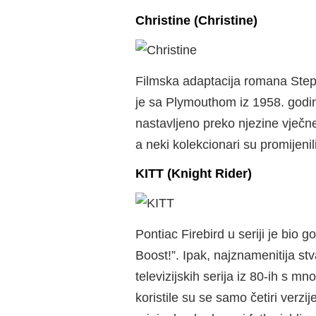
Christine (Christine)
Filmska adaptacija romana Stephe
je sa Plymouthom iz 1958. godine,
nastavljeno preko njezine vječne
a neki kolekcionari su promijenil
KITT (Knight Rider)
Pontiac Firebird u seriji je bio g
Boost!”. Ipak, najznamenitija st
televizijskih serija iz 80-ih s m
koristile su se samo četiri verz