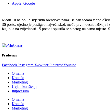
Apple
,
Google
Među 10 najboljih svjetskih brendova nalazi se čak sedam tehnoloških. 
36 posto, ujedno je postigao najveći skok među prvih deset. IBM je i d
izgubila na vrijednosti 15 posto i spustila se s petog na osmo mjesto. S
Pratite nas
Facebook
Instagram
X-twitter
Pinterest
Youtube
O nama
Kontakt
Marketing
Uvjeti korištenja
Impressum
O nama
Kontakt
Marketing