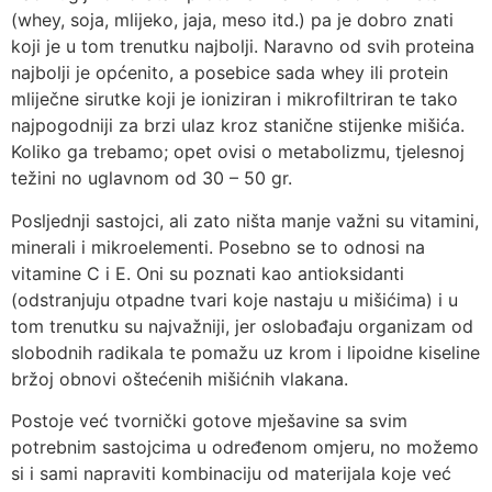
(whey, soja, mlijeko, jaja, meso itd.) pa je dobro znati
koji je u tom trenutku najbolji. Naravno od svih proteina
najbolji je općenito, a posebice sada whey ili protein
mliječne sirutke koji je ioniziran i mikrofiltriran te tako
najpogodniji za brzi ulaz kroz stanične stijenke mišića.
Koliko ga trebamo; opet ovisi o metabolizmu, tjelesnoj
težini no uglavnom od 30 – 50 gr.
Posljednji sastojci, ali zato ništa manje važni su vitamini,
minerali i mikroelementi. Posebno se to odnosi na
vitamine C i E. Oni su poznati kao antioksidanti
(odstranjuju otpadne tvari koje nastaju u mišićima) i u
tom trenutku su najvažniji, jer oslobađaju organizam od
slobodnih radikala te pomažu uz krom i lipoidne kiseline
bržoj obnovi oštećenih mišićnih vlakana.
Postoje već tvornički gotove mješavine sa svim
potrebnim sastojcima u određenom omjeru, no možemo
si i sami napraviti kombinaciju od materijala koje već