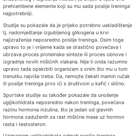
prehrambene elemente koji su mu sada poslije treninga
najpotrebniji.
Studije su pokazale da je prijeko potrebno uskladištenje
tj. nadomještanje izgubljenog glikogena u krvi
najizraženije neposredno poslije treninga. Osim toga
upravo to je i vrijeme kada se drastično povećava i
ubrzava proces proteinske sinteze ili proces obnove i
izgradnje novih mišićnih vlakana. Nije li onda razumno
upravo tada opskrbiti organizam s onim što mu u tom
trenutku najviše treba. Da, nemojte čekati mamin ručak
ili poslije treninga prvo ići s društvom u kafić i slično.
Sportske studije su također pokazale da unošenje
ugljikohidrata neposredno nakon treninga, povećava
razinu hormona inzulina, što je jedan od glavnih
hormona zaduženih za rast mišićne mase uz hormon
rasta i testosteron.
Uzimanjem ugljikohidrata odmah poslije treninga,