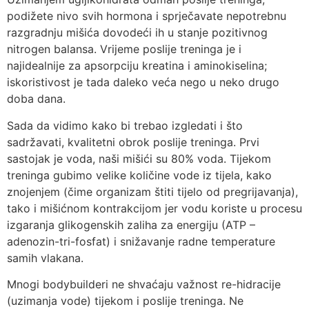
podižete nivo svih hormona i sprječavate nepotrebnu
razgradnju mišića dovodeći ih u stanje pozitivnog
nitrogen balansa. Vrijeme poslije treninga je i
najidealnije za apsorpciju kreatina i aminokiselina;
iskoristivost je tada daleko veća nego u neko drugo
doba dana.
Sada da vidimo kako bi trebao izgledati i što
sadržavati, kvalitetni obrok poslije treninga. Prvi
sastojak je voda, naši mišići su 80% voda. Tijekom
treninga gubimo velike količine vode iz tijela, kako
znojenjem (čime organizam štiti tijelo od pregrijavanja),
tako i mišićnom kontrakcijom jer vodu koriste u procesu
izgaranja glikogenskih zaliha za energiju (ATP –
adenozin-tri-fosfat) i snižavanje radne temperature
samih vlakana.
Mnogi bodybuilderi ne shvaćaju važnost re-hidracije
(uzimanja vode) tijekom i poslije treninga. Ne