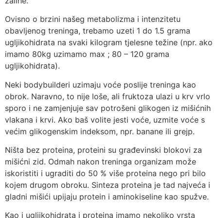
zalihe.
Ovisno o brzini našeg metabolizma i intenzitetu
obavljenog treninga, trebamo uzeti 1 do 1.5 grama
ugljikohidrata na svaki kilogram tjelesne težine (npr. ako
imamo 80kg uzimamo max ; 80 – 120 grama
ugljikohidrata).
Neki bodybuilderi uzimaju voće poslije treninga kao
obrok. Naravno, to nije loše, ali fruktoza ulazi u krv vrlo
sporo i ne zamjenjuje sav potrošeni glikogen iz mišićnih
vlakana i krvi. Ako baš volite jesti voće, uzmite voće s
većim glikogenskim indeksom, npr. banane ili grejp.
Ništa bez proteina, proteini su građevinski blokovi za
mišićni zid. Odmah nakon treninga organizam može
iskoristiti i ugraditi do 50 % više proteina nego pri bilo
kojem drugom obroku. Sinteza proteina je tad najveća i
gladni mišići upijaju protein i aminokiseline kao spužve.
Kao i ugljikohidrata i proteina imamo nekoliko vrsta