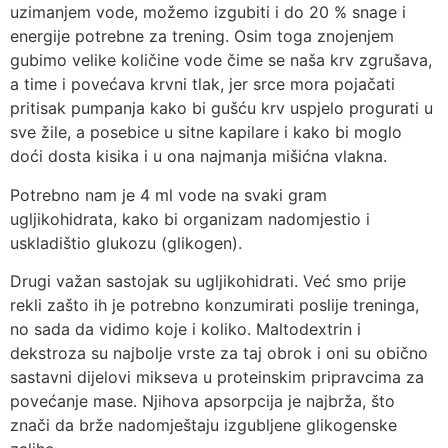
uzimanjem vode, možemo izgubiti i do 20 % snage i
energije potrebne za trening. Osim toga znojenjem
gubimo velike količine vode čime se naša krv zgrušava,
a time i povećava krvni tlak, jer srce mora pojačati
pritisak pumpanja kako bi gušću krv uspjelo progurati u
sve žile, a posebice u sitne kapilare i kako bi moglo
doći dosta kisika i u ona najmanja mišićna vlakna.
Potrebno nam je 4 ml vode na svaki gram
ugljikohidrata, kako bi organizam nadomjestio i
uskladištio glukozu (glikogen).
Drugi važan sastojak su ugljikohidrati. Već smo prije
rekli zašto ih je potrebno konzumirati poslije treninga,
no sada da vidimo koje i koliko. Maltodextrin i
dekstroza su najbolje vrste za taj obrok i oni su obično
sastavni dijelovi mikseva u proteinskim pripravcima za
povećanje mase. Njihova apsorpcija je najbrža, što
znači da brže nadomještaju izgubljene glikogenske