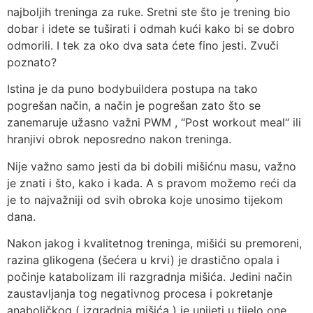
najboljih treninga za ruke. Sretni ste što je trening bio
dobar i idete se tuširati i odmah kući kako bi se dobro
odmorili. I tek za oko dva sata ćete fino jesti. Zvuči
poznato?
Istina je da puno bodybuildera postupa na tako
pogrešan način, a način je pogrešan zato što se
zanemaruje užasno važni PWM , “Post workout meal“ ili
hranjivi obrok neposredno nakon treninga.
Nije važno samo jesti da bi dobili mišićnu masu, važno
je znati i što, kako i kada. A s pravom možemo reći da
je to najvažniji od svih obroka koje unosimo tijekom
dana.
Nakon jakog i kvalitetnog treninga, mišići su premoreni,
razina glikogena (šećera u krvi) je drastično opala i
počinje katabolizam ili razgradnja mišića. Jedini način
zaustavljanja tog negativnog procesa i pokretanje
anaboličkog ( izgradnja mišića ) je unijeti u tijelo one