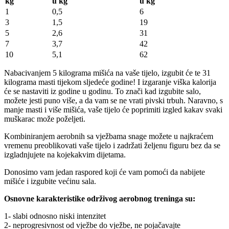
kg
u kg
u kg
1
0,5
6
3
1,5
19
5
2,6
31
7
3,7
42
10
5,1
62
Nabacivanjem 5 kilograma mišića na vaše tijelo, izgubit će te 31
kilograma masti tijekom sljedeće godine! I izgaranje viška kalorija
će se nastaviti iz godine u godinu. To znači kad izgubite salo,
možete jesti puno više, a da vam se ne vrati pivski trbuh. Naravno, s
manje masti i više mišića, vaše tijelo će poprimiti izgled kakav svaki
muškarac može poželjeti.
Kombiniranjem aerobnih sa vježbama snage možete u najkraćem
vremenu preoblikovati vaše tijelo i zadržati željenu figuru bez da se
izgladnjujete na kojekakvim dijetama.
Donosimo vam jedan raspored koji će vam pomoći da nabijete
mišiće i izgubite većinu sala.
Osnovne karakteristike održivog aerobnog treninga su:
1- slabi odnosno niski intenzitet
2- neprogresivnost od vježbe do vježbe, ne pojačavajte