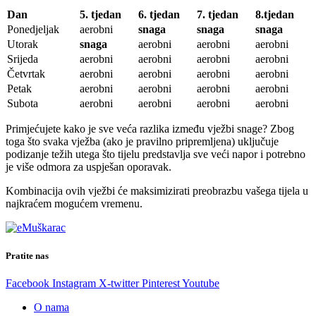
Dan
5. tjedan
6. tjedan
7. tjedan
8.tjedan
Ponedjeljak
aerobni
snaga
snaga
snaga
Utorak
snaga
aerobni
aerobni
aerobni
Srijeda
aerobni
aerobni
aerobni
aerobni
Četvrtak
aerobni
aerobni
aerobni
aerobni
Petak
aerobni
aerobni
aerobni
aerobni
Subota
aerobni
aerobni
aerobni
aerobni
Primjećujete kako je sve veća razlika između vježbi snage? Zbog
toga što svaka vježba (ako je pravilno pripremljena) uključuje
podizanje težih utega što tijelu predstavlja sve veći napor i potrebno
je više odmora za uspješan oporavak.
Kombinacija ovih vježbi će maksimizirati preobrazbu vašega tijela u
najkraćem mogućem vremenu.
Pratite nas
Facebook
Instagram
X-twitter
Pinterest
Youtube
O nama