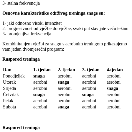
3- stalna frekvencija
Osnovne karakteristike održivog treninga snage su:
1- jaki odnosno visoki intenzitet
2- progresivnost od vježbe do vježbe, svaki put stavljate veću težinu
3- promjenjiva frekvencija
Kombiniranjem vježbi za snagu s aerobnim treningom prikazujemo
vam jedan dvomjesečni program:
Raspored treninga
Dan
1. tjedan
2. tjedan
3. tjedan
4.tjedan
Ponedjeljak
snaga
aerobni
aerobni
aerobni
Utorak
aerobni
snaga
aerobni
aerobni
Srijeda
aerobni
aerobni
aerobni
snaga
Četvrtak
snaga
aerobni
snaga
aerobni
Petak
aerobni
aerobni
aerobni
aerobni
Subota
aerobni
snaga
aerobni
aerobni
Raspored treninga