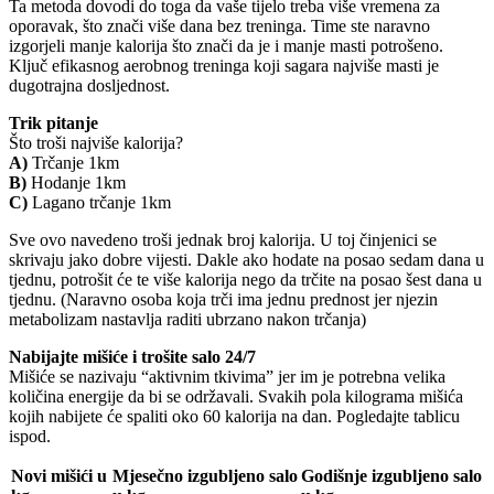
Ta metoda dovodi do toga da vaše tijelo treba više vremena za
oporavak, što znači više dana bez treninga. Time ste naravno
izgorjeli manje kalorija što znači da je i manje masti potrošeno.
Ključ efikasnog aerobnog treninga koji sagara najviše masti je
dugotrajna dosljednost.
Trik pitanje
Što troši najviše kalorija?
A)
Trčanje 1km
B)
Hodanje 1km
C)
Lagano trčanje 1km
Sve ovo navedeno troši jednak broj kalorija. U toj činjenici se
skrivaju jako dobre vijesti. Dakle ako hodate na posao sedam dana u
tjednu, potrošit će te više kalorija nego da trčite na posao šest dana u
tjednu. (Naravno osoba koja trči ima jednu prednost jer njezin
metabolizam nastavlja raditi ubrzano nakon trčanja)
Nabijajte mišiće i trošite salo 24/7
Mišiće se nazivaju “aktivnim tkivima” jer im je potrebna velika
količina energije da bi se održavali. Svakih pola kilograma mišića
kojih nabijete će spaliti oko 60 kalorija na dan. Pogledajte tablicu
ispod.
Novi mišići u
Mjesečno izgubljeno salo
Godišnje izgubljeno salo