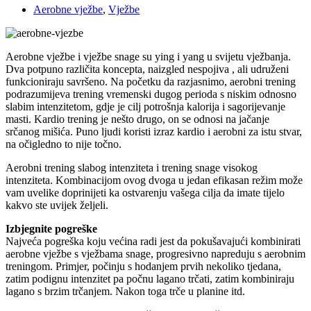
Aerobne vježbe
,
Vježbe
Aerobne vježbe i vježbe snage su ying i yang u svijetu vježbanja.
Dva potpuno različita koncepta, naizgled nespojiva , ali udruženi
funkcioniraju savršeno. Na početku da razjasnimo, aerobni trening
podrazumijeva trening vremenski dugog perioda s niskim odnosno
slabim intenzitetom, gdje je cilj potrošnja kalorija i sagorijevanje
masti. Kardio trening je nešto drugo, on se odnosi na jačanje
srčanog mišića. Puno ljudi koristi izraz kardio i aerobni za istu stvar,
na očigledno to nije točno.
Aerobni trening slabog intenziteta i trening snage visokog
intenziteta. Kombinacijom ovog dvoga u jedan efikasan režim može
vam uvelike doprinijeti ka ostvarenju vašega cilja da imate tijelo
kakvo ste uvijek željeli.
Izbjegnite pogreške
Najveća pogreška koju većina radi jest da pokušavajući kombinirati
aerobne vježbe s vježbama snage, progresivno napreduju s aerobnim
treningom. Primjer, počinju s hodanjem prvih nekoliko tjedana,
zatim podignu intenzitet pa počnu lagano trčati, zatim kombiniraju
lagano s brzim trčanjem. Nakon toga trče u planine itd.