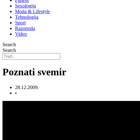
Fitness
Sexologija
Moda & Lifestyle
Tehnologija
Sport
Razonoda
Video
Search
Search
Poznati svemir
28.12.2009.
•