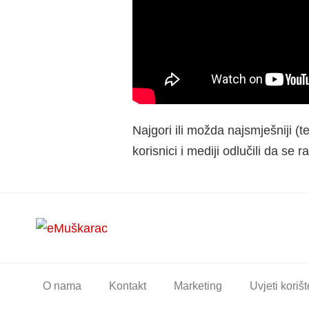
Najgori ili možda najsmješniji (t
korisnici i mediji odlučili da se
O nama
Kontakt
Marketing
Uvjeti koriš