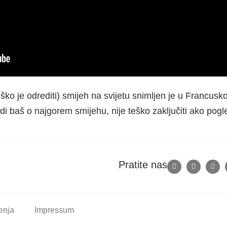
eško je odrediti) smijeh na svijetu snimljen je u Francusko
 radi baš o najgorem smijehu, nije teško zaključiti ako pog
Pratite nas
tenja
Impressum