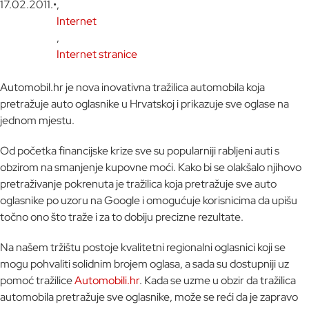
17.02.2011.
•
,
Internet
,
Internet stranice
Automobil.hr je nova inovativna tražilica automobila koja
pretražuje auto oglasnike u Hrvatskoj i prikazuje sve oglase na
jednom mjestu.
Od početka financijske krize sve su popularniji rabljeni auti s
obzirom na smanjenje kupovne moći. Kako bi se olakšalo njihovo
pretraživanje pokrenuta je tražilica koja pretražuje sve auto
oglasnike po uzoru na Google i omogućuje korisnicima da upišu
točno ono što traže i za to dobiju precizne rezultate.
Na našem tržištu postoje kvalitetni regionalni oglasnici koji se
mogu pohvaliti solidnim brojem oglasa, a sada su dostupniji uz
pomoć tražilice
Automobili.hr
. Kada se uzme u obzir da tražilica
automobila pretražuje sve oglasnike, može se reći da je zapravo