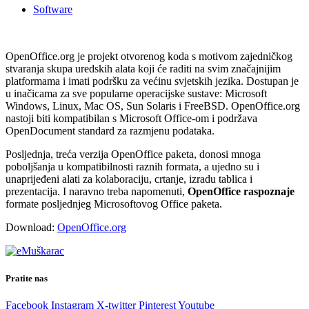
Software
OpenOffice.org je projekt otvorenog koda s motivom zajedničkog
stvaranja skupa uredskih alata koji će raditi na svim značajnijim
platformama i imati podršku za većinu svjetskih jezika. Dostupan je
u inačicama za sve popularne operacijske sustave: Microsoft
Windows, Linux, Mac OS, Sun Solaris i FreeBSD. OpenOffice.org
nastoji biti kompatibilan s Microsoft Office-om i podržava
OpenDocument standard za razmjenu podataka.
Posljednja, treća verzija OpenOffice paketa, donosi mnoga
poboljšanja u kompatibilnosti raznih formata, a ujedno su i
unaprijeđeni alati za kolaboraciju, crtanje, izradu tablica i
prezentacija. I naravno treba napomenuti,
OpenOffice raspoznaje
formate posljednjeg Microsoftovog Office paketa.
Download:
OpenOffice.org
Pratite nas
Facebook
Instagram
X-twitter
Pinterest
Youtube