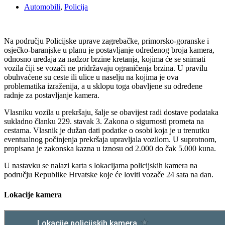
Automobili
,
Policija
Na području Policijske uprave zagrebačke, primorsko-goranske i
osječko-baranjske u planu je postavljanje određenog broja kamera,
odnosno uređaja za nadzor brzine kretanja, kojima će se snimati
vozila čiji se vozači ne pridržavaju ograničenja brzina. U pravilu
obuhvaćene su ceste ili ulice u naselju na kojima je ova
problematika izraženija, a u sklopu toga obavljene su određene
radnje za postavljanje kamera.
Vlasniku vozila u prekršaju, šalje se obavijest radi dostave podataka
sukladno članku 229. stavak 3. Zakona o sigurnosti prometa na
cestama. Vlasnik je dužan dati podatke o osobi koja je u trenutku
eventualnog počinjenja prekršaja upravljala vozilom. U suprotnom,
propisana je zakonska kazna u iznosu od 2.000 do čak 5.000 kuna.
U nastavku se nalazi karta s lokacijama policijskih kamera na
području Republike Hrvatske koje će loviti vozače 24 sata na dan.
Lokacije kamera