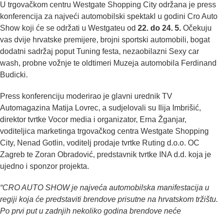
U trgovačkom centru Westgate Shopping City održana je press
konferencija za najveći automobilski spektakl u godini Cro Auto
Show koji će se održati u Westgateu od
22. do 24. 5.
Očekuju
vas dvije hrvatske premijere, brojni sportski automobili, bogat
dodatni sadržaj poput Tuning festa, nezaobilazni Sexy car
wash, probne vožnje te oldtimeri Muzeja automobila Ferdinand
Budicki.
Press konferenciju moderirao je glavni urednik TV
Automagazina Matija Lovrec, a sudjelovali su Ilija Imbrišić,
direktor tvrtke Vocor media i organizator, Erna Žganjar,
voditeljica marketinga trgovačkog centra Westgate Shopping
City, Nenad Gotlin, voditelj prodaje tvrtke Ruting d.o.o. OC
Zagreb te Zoran Obradović, predstavnik tvrtke INA d.d. koja je
ujedno i sponzor projekta.
“CRO AUTO SHOW je najveća automobilska manifestacija u
regiji koja će predstaviti brendove prisutne na hrvatskom tržištu.
Po prvi put u zadnjih nekoliko godina brendove neće