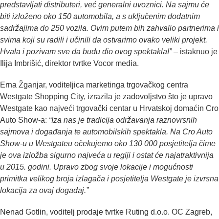
predstavljati distributeri, već generalni uvoznici. Na sajmu će
biti izloženo oko 150 automobila, a s uključenim dodatnim
sadržajima do 250 vozila. Ovim putem bih zahvalio partnerima i
svima koji su radili i učinili da ostvarimo ovako veliki projekt.
Hvala i pozivam sve da budu dio ovog spektakla!”
– istaknuo je
Ilija Imbrišić, direktor tvrtke Vocor media.
Erna Žganjar, voditeljica marketinga trgovačkog centra
Westgate Shopping City, izrazila je zadovoljstvo što je upravo
Westgate kao najveći trgovački centar u Hrvatskoj domaćin Cro
Auto Show-a:
“Iza nas je tradicija održavanja raznovrsnih
sajmova i događanja te automobilskih spektakla. Na Cro Auto
Show-u u Westgateu očekujemo oko 130 000 posjetitelja čime
je ova izložba sigurno najveća u regiji i ostat će najatraktivnija
u 2015. godini. Upravo zbog svoje lokacije i mogućnosti
primitka velikog broja izlagača i posjetitelja Westgate je izvrsna
lokacija za ovaj događaj.”
Nenad Gotlin, voditelj prodaje tvrtke Ruting d.o.o. OC Zagreb,