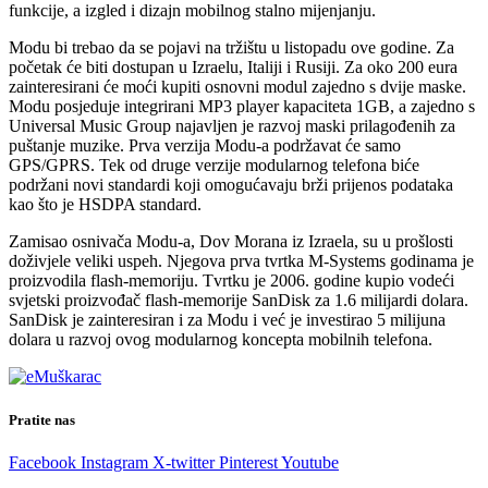
funkcije, a izgled i dizajn mobilnog stalno mijenjanju.
Modu bi trebao da se pojavi na tržištu u listopadu ove godine. Za
početak će biti dostupan u Izraelu, Italiji i Rusiji. Za oko 200 eura
zainteresirani će moći kupiti osnovni modul zajedno s dvije maske.
Modu posjeduje integrirani MP3 player kapaciteta 1GB, a zajedno s
Universal Music Group najavljen je razvoj maski prilagođenih za
puštanje muzike. Prva verzija Modu-a podržavat će samo
GPS/GPRS. Tek od druge verzije modularnog telefona biće
podržani novi standardi koji omogućavaju brži prijenos podataka
kao što je HSDPA standard.
Zamisao osnivača Modu-a, Dov Morana iz Izraela, su u prošlosti
doživjele veliki uspeh. Njegova prva tvrtka M-Systems godinama je
proizvodila flash-memoriju. Tvrtku je 2006. godine kupio vodeći
svjetski proizvođač flash-memorije SanDisk za 1.6 milijardi dolara.
SanDisk je zainteresiran i za Modu i već je investirao 5 milijuna
dolara u razvoj ovog modularnog koncepta mobilnih telefona.
Pratite nas
Facebook
Instagram
X-twitter
Pinterest
Youtube