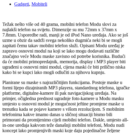
Gadgeti
,
Mobiteli
Težak nešto više od 40 grama, mobilni telefon Modu slovi za
najlakši telefon na svijetu. Dimenzije su mu 72mm x 37mm x
7.8mm. Usporedbe radi, manji je od iPod Nano uređaja. Ako se još
uzme u obzir da sadrži svega nekoliko dugmića neki bi se mogli
zapitati čemu takav mobilni telefon služi. Opisani Modu uređaj je
zapravo osnovni modul na koji se lako mogu dodavati različite
značajno veće Modu maske zavisno od potrebe korisnika. Budući
da će mobilni primopredajnik, memorija, display i MP3 player biti
ugrađeni u osnovni mini modul, cijena maski će biti prilično niska
kako bi se kupci lako mogli odlučiti za njihovu kupnju.
Planirane su maske s najrazličitijim funkcijama. Postoje maske u
formi lijepo dizajniranih MP3 playera, standardnog telefona, igračke
platforme, digitalne-kamere ili pak navigacijskog uređaja. Na
primjer, očigledna prednost ugradnje foto-kamere u Modu masku
umjesto u osnovni modul je mogućnost jeftine promjene maske u
trenutku kada se pojave kamere s višom rezolucijom. S mobilnim
telefonima kakve imamo danas u sličnoj situaciji bismo bili
primorani da promijenimo cijeli mobilni telefon. Dakle, umjesto all-
in-one uređaja kakvom teže današnji mobilni telefoni, Modu nudi
koncept lako promjenjivih maski koje daju pojedinačne željene