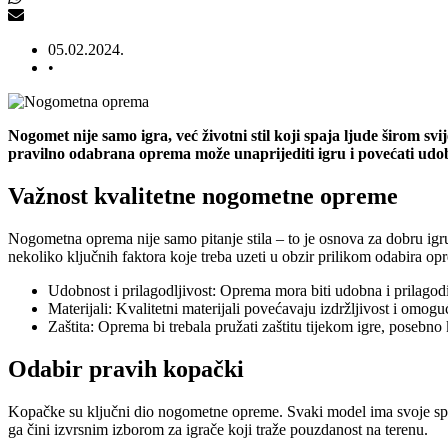
05.02.2024.
•
Nogomet nije samo igra, već životni stil koji spaja ljude širom s
pravilno odabrana oprema može unaprijediti igru i povećati udo
Važnost kvalitetne nogometne opreme
Nogometna oprema nije samo pitanje stila – to je osnova za dobru igru
nekoliko ključnih faktora koje treba uzeti u obzir prilikom odabira op
Udobnost i prilagodljivost: Oprema mora biti udobna i prilagodi
Materijali: Kvalitetni materijali povećavaju izdržljivost i omog
Zaštita: Oprema bi trebala pružati zaštitu tijekom igre, posebno
Odabir pravih kopački
Kopačke su ključni dio nogometne opreme. Svaki model ima svoje specifi
ga čini izvrsnim izborom za igrače koji traže pouzdanost na terenu.