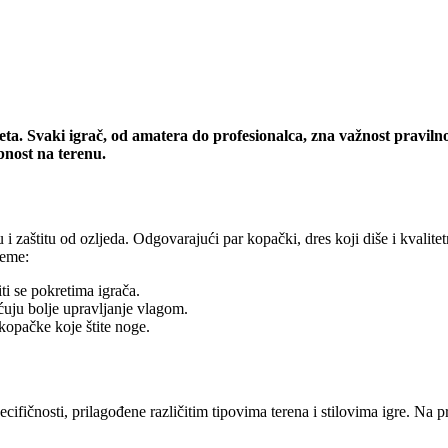
vijeta. Svaki igrač, od amatera do profesionalca, zna važnost prav
bnost na terenu.
 i zaštitu od ozljeda. Odgovarajući par kopački, dres koji diše i kvali
reme:
ti se pokretima igrača.
ućuju bolje upravljanje vlagom.
 kopačke koje štite noge.
čnosti, prilagođene različitim tipovima terena i stilovima igre. Na pri