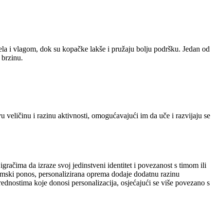
ela i vlagom, dok su kopačke lakše i pružaju bolju podršku. Jedan od
 brzinu.
 veličinu i razinu aktivnosti, omogućavajući im da uče i razvijaju se
gračima da izraze svoj jedinstveni identitet i povezanost s timom ili
timski ponos, personalizirana oprema dodaje dodatnu razinu
rednostima koje donosi personalizacija, osjećajući se više povezano s