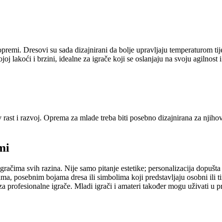
remi. Dresovi su sada dizajnirani da bolje upravljaju temperaturom tij
 lakoći i brzini, idealne za igrače koji se oslanjaju na svoju agilnost i
st i razvoj. Oprema za mlade treba biti posebno dizajnirana za njihovu
mi
ačima svih razina. Nije samo pitanje estetike; personalizacija dopušta i
ama, posebnim bojama dresa ili simbolima koji predstavljaju osobni ili 
a profesionalne igrače. Mladi igrači i amateri također mogu uživati u p