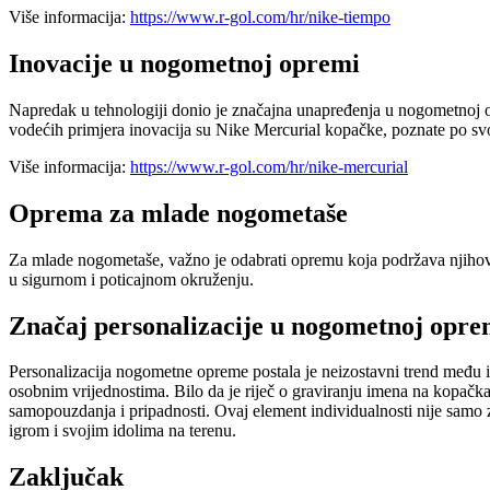
Više informacija:
https://www.r-gol.com/hr/nike-tiempo
Inovacije u nogometnoj opremi
Napredak u tehnologiji donio je značajna unapređenja u nogometnoj op
vodećih primjera inovacija su Nike Mercurial kopačke, poznate po svojoj
Više informacija:
https://www.r-gol.com/hr/nike-mercurial
Oprema za mlade nogometaše
Za mlade nogometaše, važno je odabrati opremu koja podržava njihov ra
u sigurnom i poticajnom okruženju.
Značaj personalizacije u nogometnoj opre
Personalizacija nogometne opreme postala je neizostavni trend među igr
osobnim vrijednostima. Bilo da je riječ o graviranju imena na kopačk
samopouzdanja i pripadnosti. Ovaj element individualnosti nije samo z
igrom i svojim idolima na terenu.
Zaključak