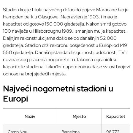
Stadion koji je titulu najvećeg držao do pojave Maracane bio je
Hampden park u Glasgowu. Napravljen je 1903. i imao je
kapacitet od gotovo 150 000 gledatelja. Nakon smrti gotovo
100 navijača u Hillsboroughu 1989., smanjen mu je kapacitet.
Daljnjim rekonstrukcijama došlo se do današnjih 52 000
gledatelja. Stadion drži rekordnu posjećenost u Europi od 149
550 gledatelja. Današnji standardi sigurnosti, udobnosti, TV i
novinarskog praćenja nogometnih utakmica ograničili su
kapacitete stadiona. Također napomenimo da se svi ovi brojevi
odnose na broj sjedećih mjesta.
Najveći nogometni stadioni u
Europi
Naziv
Mjesto
Kapacitet
Camp Nou
Barcelona,
98 772