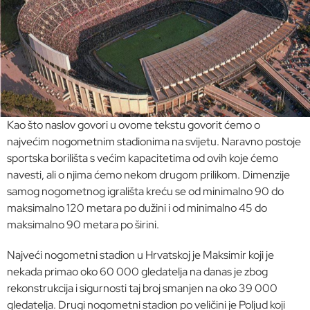
Kao što naslov govori u ovome tekstu govorit ćemo o
najvećim nogometnim stadionima na svijetu. Naravno postoje
sportska borilišta s većim kapacitetima od ovih koje ćemo
navesti, ali o njima ćemo nekom drugom prilikom. Dimenzije
samog nogometnog igrališta kreću se od minimalno 90 do
maksimalno 120 metara po dužini i od minimalno 45 do
maksimalno 90 metara po širini.
Najveći nogometni stadion u Hrvatskoj je Maksimir koji je
nekada primao oko 60 000 gledatelja na danas je zbog
rekonstrukcija i sigurnosti taj broj smanjen na oko 39 000
gledatelja. Drugi nogometni stadion po veličini je Poljud koji