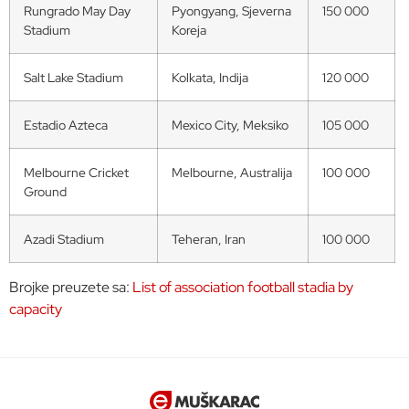
Rungrado May Day
Pyongyang, Sjeverna
150 000
Stadium
Koreja
Salt Lake Stadium
Kolkata, Indija
120 000
Estadio Azteca
Mexico City, Meksiko
105 000
Melbourne Cricket
Melbourne, Australija
100 000
Ground
Azadi Stadium
Teheran, Iran
100 000
Brojke preuzete sa:
List of association football stadia by
capacity