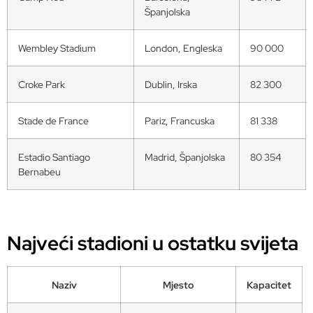
Španjolska
Wembley Stadium
London, Engleska
90 000
Croke Park
Dublin, Irska
82 300
Stade de France
Pariz, Francuska
81 338
Estadio Santiago
Madrid, Španjolska
80 354
Bernabeu
Najveći stadioni u ostatku svijeta
Naziv
Mjesto
Kapacitet