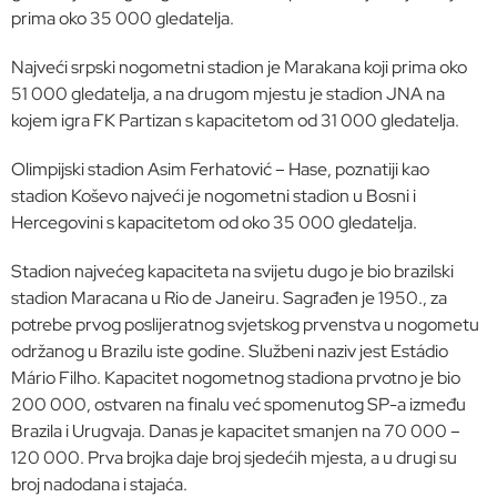
prima oko 35 000 gledatelja.
Najveći srpski nogometni stadion je Marakana koji prima oko
51 000 gledatelja, a na drugom mjestu je stadion JNA na
kojem igra FK Partizan s kapacitetom od 31 000 gledatelja.
Olimpijski stadion Asim Ferhatović – Hase, poznatiji kao
stadion Koševo najveći je nogometni stadion u Bosni i
Hercegovini s kapacitetom od oko 35 000 gledatelja.
Stadion najvećeg kapaciteta na svijetu dugo je bio brazilski
stadion Maracana u Rio de Janeiru. Sagrađen je 1950., za
potrebe prvog poslijeratnog svjetskog prvenstva u nogometu
održanog u Brazilu iste godine. Službeni naziv jest Estádio
Mário Filho. Kapacitet nogometnog stadiona prvotno je bio
200 000, ostvaren na finalu već spomenutog SP-a između
Brazila i Urugvaja. Danas je kapacitet smanjen na 70 000 –
120 000. Prva brojka daje broj sjedećih mjesta, a u drugi su
broj nadodana i stajaća.