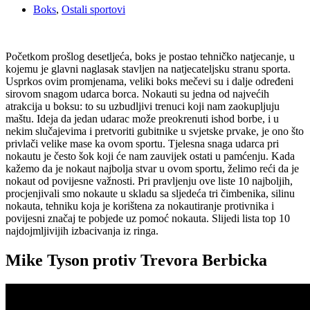
Boks
,
Ostali sportovi
Početkom prošlog desetljeća, boks je postao tehničko natjecanje, u
kojemu je glavni naglasak stavljen na natjecateljsku stranu sporta.
Usprkos ovim promjenama, veliki boks mečevi su i dalje određeni
sirovom snagom udarca borca. Nokauti su jedna od najvećih
atrakcija u boksu: to su uzbudljivi trenuci koji nam zaokupljuju
maštu. Ideja da jedan udarac može preokrenuti ishod borbe, i u
nekim slučajevima i pretvoriti gubitnike u svjetske prvake, je ono što
privlači velike mase ka ovom sportu. Tjelesna snaga udarca pri
nokautu je često šok koji će nam zauvijek ostati u pamćenju. Kada
kažemo da je nokaut najbolja stvar u ovom sportu, želimo reći da je
nokaut od povijesne važnosti. Pri pravljenju ove liste 10 najboljih,
procjenjivali smo nokaute u skladu sa sljedeća tri čimbenika, silinu
nokauta, tehniku koja je korištena za nokautiranje protivnika i
povijesni značaj te pobjede uz pomoć nokauta. Slijedi lista top 10
najdojmljivijih izbacivanja iz ringa.
Mike Tyson protiv Trevora Berbicka