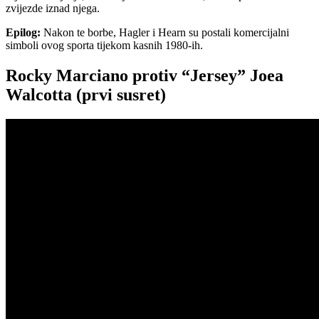
zvijezde iznad njega.
Epilog:
Nakon te borbe, Hagler i Hearn su postali komercijalni
simboli ovog sporta tijekom kasnih 1980-ih.
Rocky Marciano protiv “Jersey” Joea
Walcotta (prvi susret)