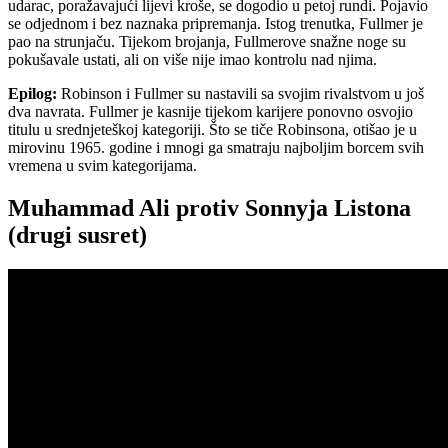
udarac, poražavajući lijevi kroše, se dogodio u petoj rundi. Pojavio
se odjednom i bez naznaka pripremanja. Istog trenutka, Fullmer je
pao na strunjaču. Tijekom brojanja, Fullmerove snažne noge su
pokušavale ustati, ali on više nije imao kontrolu nad njima.
Epilog:
Robinson i Fullmer su nastavili sa svojim rivalstvom u još
dva navrata. Fullmer je kasnije tijekom karijere ponovno osvojio
titulu u srednjeteškoj kategoriji. Što se tiče Robinsona, otišao je u
mirovinu 1965. godine i mnogi ga smatraju najboljim borcem svih
vremena u svim kategorijama.
Muhammad Ali protiv Sonnyja Listona
(drugi susret)