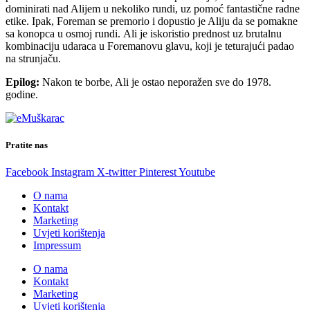
dominirati nad Alijem u nekoliko rundi, uz pomoć fantastične radne
etike. Ipak, Foreman se premorio i dopustio je Aliju da se pomakne
sa konopca u osmoj rundi. Ali je iskoristio prednost uz brutalnu
kombinaciju udaraca u Foremanovu glavu, koji je teturajući padao
na strunjaču.
Epilog:
Nakon te borbe, Ali je ostao neporažen sve do 1978.
godine.
Pratite nas
Facebook
Instagram
X-twitter
Pinterest
Youtube
O nama
Kontakt
Marketing
Uvjeti korištenja
Impressum
O nama
Kontakt
Marketing
Uvjeti korištenja