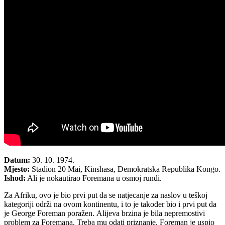
Datum:
30. 10. 1974.
Mjesto:
Stadion 20 Mai, Kinshasa, Demokratska Republika Kongo.
Ishod:
Ali je nokautirao Foremana u osmoj rundi.
Za Afriku, ovo je bio prvi put da se natjecanje za naslov u teškoj
kategoriji održi na ovom kontinentu, i to je također bio i prvi put da
je George Foreman poražen. Alijeva brzina je bila nepremostivi
problem za Foremana. Treba mu odati priznanje, Foreman je uspio