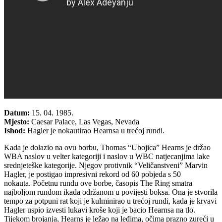
Datum:
15. 04. 1985.
Mjesto:
Caesar Palace, Las Vegas, Nevada
Ishod:
Hagler je nokautirao Hearnsa u trećoj rundi.
Kada je dolazio na ovu borbu, Thomas “Ubojica” Hearns je držao
WBA naslov u velter kategoriji i naslov u WBC natjecanjima lake
srednjeteške kategorije. Njegov protivnik “Veličanstveni” Marvin
Hagler, je postigao impresivni rekord od 60 pobjeda s 50
nokauta. Početnu rundu ove borbe, časopis The Ring smatra
najboljom rundom ikada održanom u povijesti boksa. Ona je stvorila
tempo za potpuni rat koji je kulminirao u trećoj rundi, kada je krvavi
Hagler uspio izvesti lukavi kroše koji je bacio Hearnsa na tlo.
Tijekom brojanja, Hearns je ležao na leđima, očima prazno zureći u