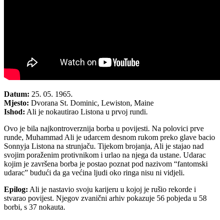
Datum:
25. 05. 1965.
Mjesto:
Dvorana St. Dominic, Lewiston, Maine
Ishod:
Ali je nokautirao Listona u prvoj rundi.
Ovo je bila najkontroverznija borba u povijesti. Na polovici prve
runde, Muhammad Ali je udarcem desnom rukom preko glave bacio
Sonnyja Listona na strunjaču. Tijekom brojanja, Ali je stajao nad
svojim poraženim protivnikom i urlao na njega da ustane. Udarac
kojim je završena borba je postao poznat pod nazivom “fantomski
udarac” budući da ga većina ljudi oko ringa nisu ni vidjeli.
Epilog:
Ali je nastavio svoju karijeru u kojoj je rušio rekorde i
stvarao povijest. Njegov zvanični arhiv pokazuje 56 pobjeda u 58
borbi, s 37 nokauta.