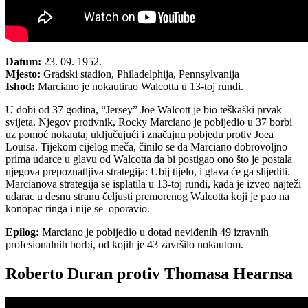
Datum:
23. 09. 1952.
Mjesto:
Gradski stadion, Philadelphija, Pennsylvanija
Ishod:
Marciano je nokautirao Walcotta u 13-toj rundi.
U dobi od 37 godina, “Jersey” Joe Walcott je bio teškaški prvak
svijeta. Njegov protivnik, Rocky Marciano je pobijedio u 37 borbi
uz pomoć nokauta, uključujući i značajnu pobjedu protiv Joea
Louisa. Tijekom cijelog meča, činilo se da Marciano dobrovoljno
prima udarce u glavu od Walcotta da bi postigao ono što je postala
njegova prepoznatljiva strategija: Ubij tijelo, i glava će ga slijediti.
Marcianova strategija se isplatila u 13-toj rundi, kada je izveo najteži
udarac u desnu stranu čeljusti premorenog Walcotta koji je pao na
konopac ringa i nije se oporavio.
Epilog:
Marciano je pobijedio u dotad neviđenih 49 izravnih
profesionalnih borbi, od kojih je 43 završilo nokautom.
Roberto Duran protiv Thomasa Hearnsa