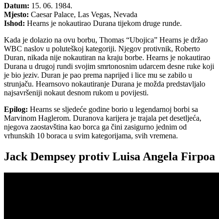
Datum:
15. 06. 1984.
Mjesto:
Caesar Palace, Las Vegas, Nevada
Ishod:
Hearns je nokautirao Durana tijekom druge runde.
Kada je dolazio na ovu borbu, Thomas “Ubojica” Hearns je držao
WBC naslov u poluteškoj kategoriji. Njegov protivnik, Roberto
Duran, nikada nije nokautiran na kraju borbe. Hearns je nokautirao
Durana u drugoj rundi svojim smrtonosnim udarcem desne ruke koji
je bio jeziv. Duran je pao prema naprijed i lice mu se zabilo u
strunjaču. Hearnsovo nokautiranje Durana je možda predstavljalo
najsavršeniji nokaut desnom rukom u povijesti.
Epilog:
Hearns se sljedeće godine borio u legendarnoj borbi sa
Marvinom Haglerom. Duranova karijera je trajala pet desetljeća,
njegova zaostavština kao borca ga čini zasigurno jednim od
vrhunskih 10 boraca u svim kategorijama, svih vremena.
Jack Dempsey protiv Luisa Angela Firpoa