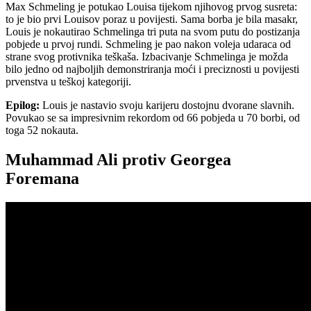
Max Schmeling je potukao Louisa tijekom njihovog prvog susreta:
to je bio prvi Louisov poraz u povijesti. Sama borba je bila masakr,
Louis je nokautirao Schmelinga tri puta na svom putu do postizanja
pobjede u prvoj rundi. Schmeling je pao nakon voleja udaraca od
strane svog protivnika teškaša. Izbacivanje Schmelinga je možda
bilo jedno od najboljih demonstriranja moći i preciznosti u povijesti
prvenstva u teškoj kategoriji.
Epilog:
Louis je nastavio svoju karijeru dostojnu dvorane slavnih.
Povukao se sa impresivnim rekordom od 66 pobjeda u 70 borbi, od
toga 52 nokauta.
Muhammad Ali protiv Georgea
Foremana