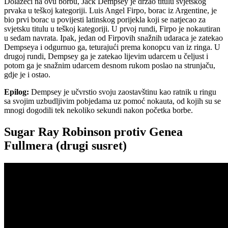
Dolazeći na ovu borbu, Jack Dempsey je držao titulu svjetskog
prvaka u teškoj kategoriji. Luis Angel Firpo, borac iz Argentine, je
bio prvi borac u povijesti latinskog porijekla koji se natjecao za
svjetsku titulu u teškoj kategoriji. U prvoj rundi, Firpo je nokautiran
u sedam navrata. Ipak, jedan od Firpovih snažnih udaraca je zatekao
Dempseya i odgurnuo ga, teturajući prema konopcu van iz ringa. U
drugoj rundi, Dempsey ga je zatekao lijevim udarcem u čeljust i
potom ga je snažnim udarcem desnom rukom poslao na strunjaču,
gdje je i ostao.
Epilog:
Dempsey je učvrstio svoju zaostavštinu kao ratnik u ringu
sa svojim uzbudljivim pobjedama uz pomoć nokauta, od kojih su se
mnogi dogodili tek nekoliko sekundi nakon početka borbe.
Sugar Ray Robinson protiv Genea
Fullmera (drugi susret)