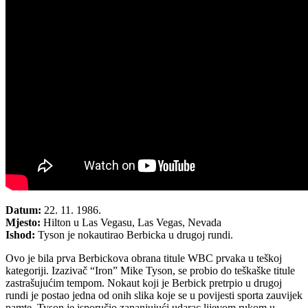
Datum:
22. 11. 1986.
Mjesto:
Hilton u Las Vegasu, Las Vegas, Nevada
Ishod:
Tyson je nokautirao Berbicka u drugoj rundi.
Ovo je bila prva Berbickova obrana titule WBC prvaka u teškoj
kategoriji. Izazivač “Iron” Mike Tyson, se probio do teškaške titule
zastrašujućim tempom. Nokaut koji je Berbick pretrpio u drugoj
rundi je postao jedna od onih slika koje se u povijesti sporta zauvijek
pamte. Tyson je isporučio zapanjujući udarac lijevom rukom u