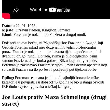
Datum:
22. 01. 1973.
Mjesto:
Državni stadion, Kingston, Jamaica
Ishod:
Foreman je nokautirao Fraziera u drugoj rundi.
Dolazeći na ovu borbu, ni 29-godišnji Joe Frazier niti 24-godišnji
George Foreman nikad nisu doživjeli niti jedan profesionalni
poraz. Frazier je nokautiran u tri navrata tijekom početne runde i
dvaput u drugoj rundi. Do tada, svima je bilo očigledno, osim
samom Frazieru, da je borba gotova. Blizu kraja druge runde,
Foreman je zakucavao Fraziera serijom lijevih i desnih aperkata koji
su bacili Fraziera na tlo po šesti i posljednji put tijekom borbe.
Epilog:
Foreman se smatra jednim od najboljih boraca iz teške
kategorije u povijesti, i u dobi od 45 godina je bio u stanju osvojiti
IBF titulu svjetskog prvaka u teškoj kategoriji.
Joe Louis protiv Maxa Schmelinga (drugi
susret)