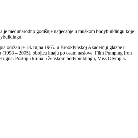
a je međunarodno godišnje natjecanje u muškom bodybuildingu koje
dybuildingu.
mpia održan je 18. rujna 1965. u Brooklynskoj Akademiji glazbe u
n (1998 – 2005), obojica imaju po osam naslova. Film Pumping Iron
Ferrigna. Postoji i kruna u ženskom bodybuildingu, Miss Olympia.