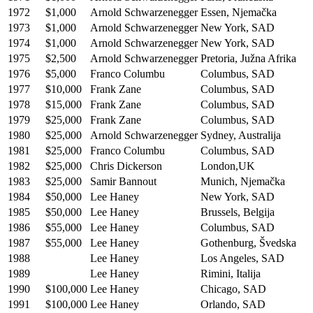
1972
$1,000
Arnold Schwarzenegger
Essen, Njemačka
1973
$1,000
Arnold Schwarzenegger
New York, SAD
1974
$1,000
Arnold Schwarzenegger
New York, SAD
1975
$2,500
Arnold Schwarzenegger
Pretoria, Južna Afrika
1976
$5,000
Franco Columbu
Columbus, SAD
1977
$10,000
Frank Zane
Columbus, SAD
1978
$15,000
Frank Zane
Columbus, SAD
1979
$25,000
Frank Zane
Columbus, SAD
1980
$25,000
Arnold Schwarzenegger
Sydney, Australija
1981
$25,000
Franco Columbu
Columbus, SAD
1982
$25,000
Chris Dickerson
London,UK
1983
$25,000
Samir Bannout
Munich, Njemačka
1984
$50,000
Lee Haney
New York, SAD
1985
$50,000
Lee Haney
Brussels, Belgija
1986
$55,000
Lee Haney
Columbus, SAD
1987
$55,000
Lee Haney
Gothenburg, Švedska
1988
Lee Haney
Los Angeles, SAD
1989
Lee Haney
Rimini, Italija
1990
$100,000
Lee Haney
Chicago, SAD
1991
$100,000
Lee Haney
Orlando, SAD