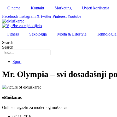
O nama
Kontakt
Marketing
Uvjeti korištenja
Facebook
Instagram
X-twitter
Pinterest
Youtube
Fitness
Sexologija
Moda & Lifestyle
Tehnologija
Search
Search
Sport
Mr. Olympia – svi dosadašnji po
eMuškarac
Online magazin za modernog muškarca
07.11.2016.