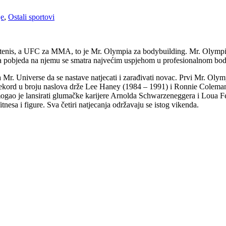
je
,
Ostali sportovi
tenis, a UFC za MMA, to je Mr. Olympia za bodybuilding. Mr. Olympi
, a pobjeda na njemu se smatra najvećim uspjehom u profesionalnom bo
a Mr. Universe da se nastave natjecati i zarađivati novac. Prvi Mr. Oly
Rekord u broju naslova drže Lee Haney (1984 – 1991) i Ronnie Colema
omogao je lansirati glumačke karijere Arnolda Schwarzeneggera i Loua 
tnesa i figure. Sva četiri natjecanja održavaju se istog vikenda.