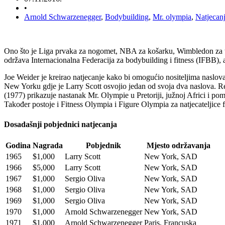
•
Arnold Schwarzenegger
,
Bodybuilding
,
Mr. olympia
,
Natjecan
Ono što je Liga prvaka za nogomet, NBA za košarku, Wimbledon za 
održava Internacionalna Federacija za bodybuilding i fitness (IFBB)
Joe Weider je kreirao natjecanje kako bi omogućio nositeljima naslov
New Yorku gdje je Larry Scott osvojio jedan od svoja dva naslova. 
(1977) prikazuje nastanak Mr. Olympie u Pretoriji, južnoj Africi i p
Također postoje i Fitness Olympia i Figure Olympia za natjecateljice fi
Dosadašnji pobjednici natjecanja
Godina
Nagrada
Pobjednik
Mjesto održavanja
1965
$1,000
Larry Scott
New York, SAD
1966
$5,000
Larry Scott
New York, SAD
1967
$1,000
Sergio Oliva
New York, SAD
1968
$1,000
Sergio Oliva
New York, SAD
1969
$1,000
Sergio Oliva
New York, SAD
1970
$1,000
Arnold Schwarzenegger
New York, SAD
1971
$1,000
Arnold Schwarzenegger
Paris, Francuska