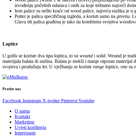
izvođenju početnih udaraca i onih za koje trebamo najveći dome
Iron palice su nešto kraće od wood palice, najveća razlika je 
Putter je palica specifičnog izgleda, a koristi samo na
greenu
. L
Glava tih palica građena je tako da kombinira svojstva woodova
Loptice
U golfu se koriste dva tipa loptica, to su
wound
i
solid
. Wound je tradi
materijala balata ili surlina. Balata je mekši i manje otporan materijal
svojstva i produžuju let. U vježbanju se koriste
range
loptice, one su m
Pratite nas
Facebook
Instagram
X-twitter
Pinterest
Youtube
O nama
Kontakt
Marketing
Uvjeti korištenja
Impressum