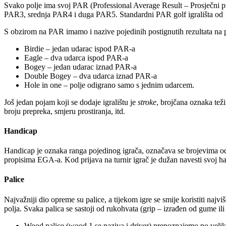
Svako polje ima svoj PAR (Professional Average Result – Prosječni pro
PAR3, srednja PAR4 i duga PAR5. Standardni PAR golf igrališta od 18 
S obzirom na PAR imamo i nazive pojedinih postignutih rezultata na 
Birdie – jedan udarac ispod PAR-a
Eagle – dva udarca ispod PAR-a
Bogey – jedan udarac iznad PAR-a
Double Bogey – dva udarca iznad PAR-a
Hole in one – polje odigrano samo s jednim udarcem.
Još jedan pojam koji se dodaje igralištu je
stroke
, brojčana oznaka teži
broju prepreka, smjeru prostiranja, itd.
Handicap
Handicap je oznaka ranga pojedinog igrača, označava se brojevima od 0
propisima EGA-a. Kod prijava na turnir igrač je dužan navesti svoj ha
Palice
Najvažniji dio opreme su palice, a tijekom igre se smije koristiti najviš
polja. Svaka palica se sastoji od rukohvata (grip – izrađen od gume ili k
Wood palice (wood 1 se naziva i driver) prepoznajemo po velikoj