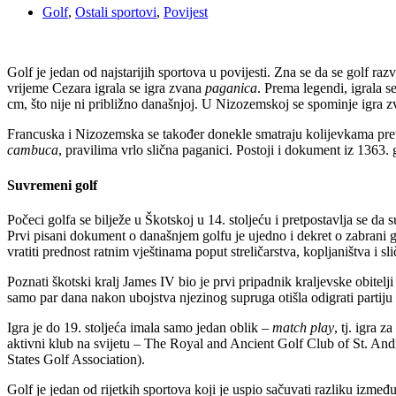
Golf
,
Ostali sportovi
,
Povijest
Golf je jedan od najstarijih sportova u povijesti. Zna se da se golf ra
vrijeme Cezara igrala se igra zvana
paganica
. Prema legendi, igrala s
cm, što nije ni približno današnjoj. U Nizozemskoj se spominje igra 
Francuska i Nizozemska se također donekle smatraju kolijevkama pret
cambuca
, pravilima vrlo slična paganici. Postoji i dokument iz 1363.
Suvremeni golf
Počeci golfa se bilježe u Škotskoj u 14. stoljeću i pretpostavlja se da s
Prvi pisani dokument o današnjem golfu je ujedno i dekret o zabrani go
vratiti prednost ratnim vještinama poput streličarstva, kopljaništva i sl
Poznati škotski kralj James IV bio je prvi pripadnik kraljevske obitel
samo par dana nakon ubojstva njezinog supruga otišla odigrati partiju 
Igra je do 19. stoljeća imala samo jedan oblik –
match play
, tj. igra 
aktivni klub na svijetu – The Royal and Ancient Golf Club of St. Andr
States Golf Association).
Golf je jedan od rijetkih sportova koji je uspio sačuvati razliku izme