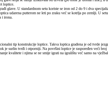
t loptice.
u građi glave. U standardnom setu koriste se iron od 2 do 9 i dva speci
optica udarena putterom ne leti po zraku već se kotrlja po zemlji. U setu 
 i irona.
cionalni tip konstrukcije loptice. Takva loptica građena je od tvrde je
 dok je surlin tvrđi i otporniji. Na površini loptice je raspoređen veći 
anje kvalitete i njima se ne smije igrati na igralištu već samo na vježbal