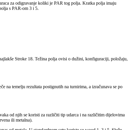
araca za odigravanje koliki je PAR tog polja. Kratka polja imaju
polja s PAR-om 3 i 5.
ajlakše Stroke 18. Težina polja ovisi o dužini, konfiguraciji, položaju,
če na temelju rezultata postignutih na turnirima, a izračunava se po
aka od njih se koristi za različiti tip udarca i na različitim dijelovima
rvena ili metalna).
danas od metala. U standardnom setu koriste se wood 1, 3 i 5. Služe