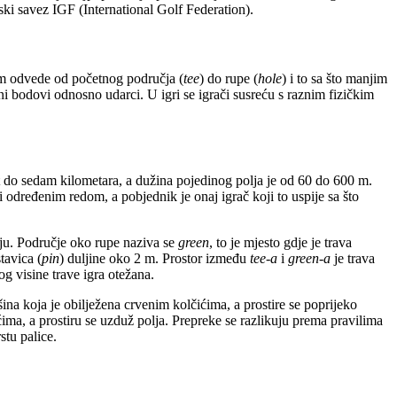
ki savez IGF (International Golf Federation).
licom odvede od početnog područja (
tee
) do rupe (
hole
) i to sa što manjim
ni bodovi odnosno udarci. U igri se igrači susreću s raznim fizičkim
pet do sedam kilometara, a dužina pojedinog polja je od 60 do 600 m.
i određenim redom, a pobjednik je onaj igrač koji to uspije sa što
mlju. Područje oko rupe naziva se
green
, to je mjesto gdje je trava
tavica (
pin
) duljine oko 2 m. Prostor između
tee-a
i
green-a
je trava
bog visine trave igra otežana.
šina koja je obilježena crvenim kolčićima, a prostire se poprijeko
ćima, a prostiru se uzduž polja. Prepreke se razlikuju prema pravilima
stu palice.