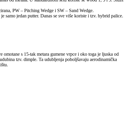
jalizirana, PW – Pitching Wedge i SW – Sand Wedge.
je samo jedan putter. Danas se sve više koriste i tzv. hybrid palice.
zgre omotane s 15-tak metara gumene vrpce i oko toga je ljuska od
broj udubina tzv. dimple. Ta udubljenja poboljšavaju aerodinamička
ištu.