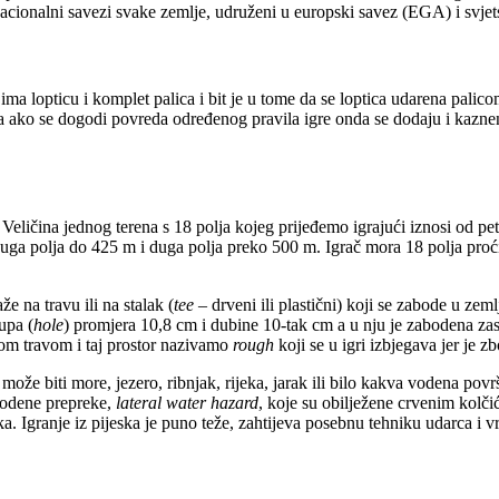
cionalni savezi svake zemlje, udruženi u europski savez (EGA) i svjets
rač ima lopticu i komplet palica i bit je u tome da se loptica udarena pa
, a ako se dogodi povreda određenog pravila igre onda se dodaju i kazne
. Veličina jednog terena s 18 polja kojeg prijeđemo igrajući iznosi od 
e duga polja do 425 m i duga polja preko 500 m. Igrač mora 18 polja proć
e na travu ili na stalak (
tee
– drveni ili plastični) koji se zabode u ze
upa (
hole
) promjera 10,8 cm i dubine 10-tak cm a u nju je zabodena zas
šom travom i taj prostor nazivamo
rough
koji se u igri izbjegava jer je z
može biti more, jezero, ribnjak, rijeka, jarak ili bilo kakva vodena povr
 vodene prepreke,
lateral water hazard
, koje su obilježene crvenim kolči
a. Igranje iz pijeska je puno teže, zahtijeva posebnu tehniku udarca i vr