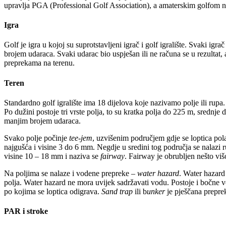
upravlja PGA (Professional Golf Association), a amaterskim golfom na
Igra
Golf je igra u kojoj su suprotstavljeni igrač i golf igralište. Svaki ig
brojem udaraca. Svaki udarac bio uspješan ili ne računa se u rezultat
preprekama na terenu.
Teren
Standardno golf igralište ima 18 dijelova koje nazivamo polje ili rupa
Po dužini postoje tri vrste polja, to su kratka polja do 225 m, srednj
manjim brojem udaraca.
Svako polje počinje
tee-jem
, uzvišenim područjem gdje se loptica polaž
najgušća i visine 3 do 6 mm. Negdje u sredini tog područja se nalazi r
visine 10 – 18 mm i naziva se
fairway
. Fairway je obrubljen nešto vi
Na poljima se nalaze i vodene prepreke –
water hazard
. Water hazard 
polja. Water hazard ne mora uvijek sadržavati vodu. Postoje i bočne
po kojima se loptica odigrava.
Sand trap
ili b
unker
je pješčana preprek
PAR i stroke