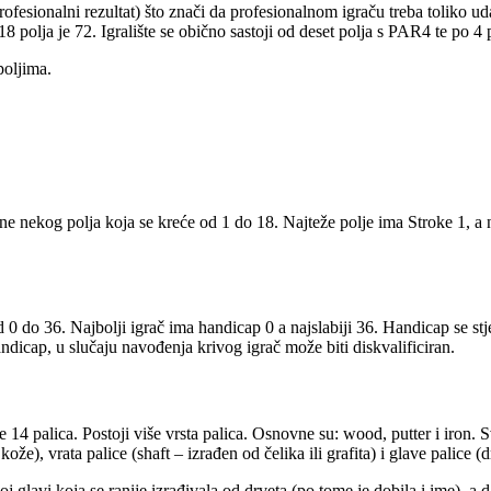
fesionalni rezultat) što znači da profesionalnom igraču treba toliko ud
polja je 72. Igralište se obično sastoji od deset polja s PAR4 te po 4 
poljima.
ne nekog polja koja se kreće od 1 do 18. Najteže polje ima Stroke 1, a n
 do 36. Najbolji igrač ima handicap 0 a najslabiji 36. Handicap se stje
ndicap, u slučaju navođenja krivog igrač može biti diskvalificiran.
e 14 palica. Postoji više vrsta palica. Osnovne su: wood, putter i iron. Sv
ože), vrata palice (shaft – izrađen od čelika ili grafita) i glave palice (d
 glavi koja se ranije izrađivala od drveta (po tome je dobila i ime), a 