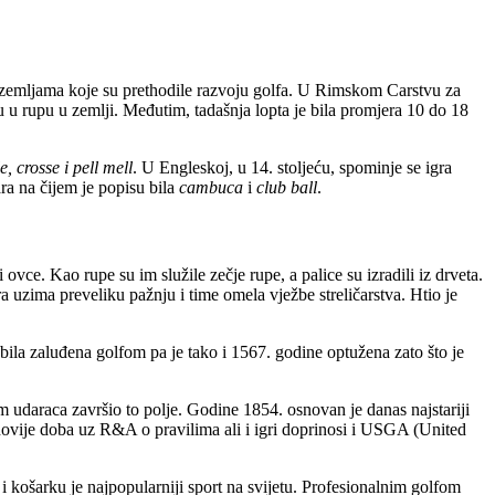
itim zemljama koje su prethodile razvoju golfa. U Rimskom Carstvu za
u u rupu u zemlji. Međutim, tadašnja lopta je bila promjera 10 do 18
, crosse i pell mell
. U Engleskoj, u 14. stoljeću, spominje se igra
ra na čijem je popisu bila
cambuca
i
club ball
.
 ovce. Kao rupe su im služile zečje rupe, a palice su izradili iz drveta.
a uzima preveliku pažnju i time omela vježbe streličarstva. Htio je
 bila zaluđena golfom pa je tako i 1567. godine optužena zato što je
em udaraca završio to polje. Godine 1854. osnovan je danas najstariji
 novije doba uz R&A o pravilima ali i igri doprinosi i USGA (United
i košarku je najpopularniji sport na svijetu. Profesionalnim golfom