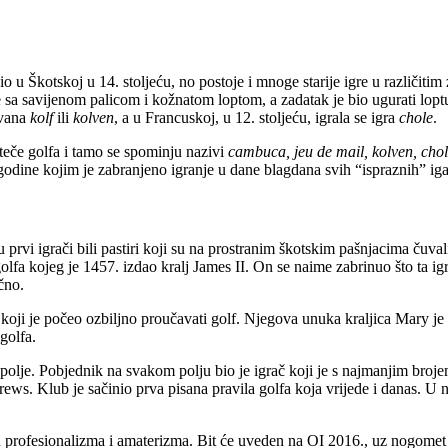
zvio u Škotskoj u 14. stoljeću, no postoje i mnoge starije igre u različ
e sa savijenom palicom i kožnatom loptom, a zadatak je bio ugurati lopt
zvana
kolf
ili
kolven
, a u Francuskoj, u 12. stoljeću, igrala se igra
chole
.
eče golfa i tamo se spominju nazivi
cambuca, jeu de mail, kolven, chole
 godine kojim je zabranjeno igranje u dane blagdana svih “ispraznih” iga
u prvi igrači bili pastiri koji su na prostranim škotskim pašnjacima čuvali
lfa kojeg je 1457. izdao kralj James II. On se naime zabrinuo što ta igr
ično.
ji koji je počeo ozbiljno proučavati golf. Njegova unuka kraljica Mary je
golfa.
za polje. Pobjednik na svakom polju bio je igrač koji je s najmanjim broj
ews. Klub je sačinio prva pisana pravila golfa koja vrijede i danas. U
đu profesionalizma i amaterizma. Bit će uveden na OI 2016., uz nogomet 