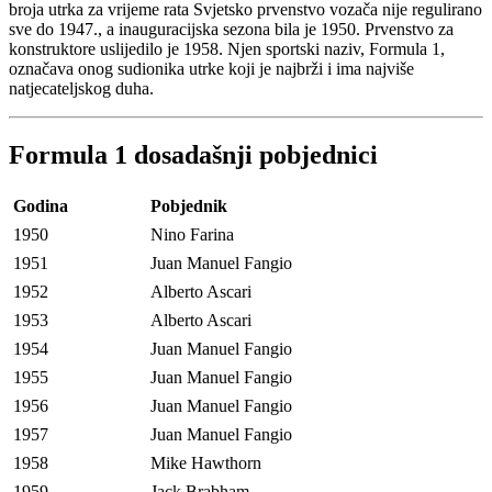
broja utrka za vrijeme rata Svjetsko prvenstvo vozača nije regulirano
sve do 1947., a inauguracijska sezona bila je 1950. Prvenstvo za
konstruktore uslijedilo je 1958. Njen sportski naziv, Formula 1,
označava onog sudionika utrke koji je najbrži i ima najviše
natjecateljskog duha.
Formula 1 dosadašnji pobjednici
Godina
Pobjednik
1950
Nino Farina
1951
Juan Manuel Fangio
1952
Alberto Ascari
1953
Alberto Ascari
1954
Juan Manuel Fangio
1955
Juan Manuel Fangio
1956
Juan Manuel Fangio
1957
Juan Manuel Fangio
1958
Mike Hawthorn
1959
Jack Brabham