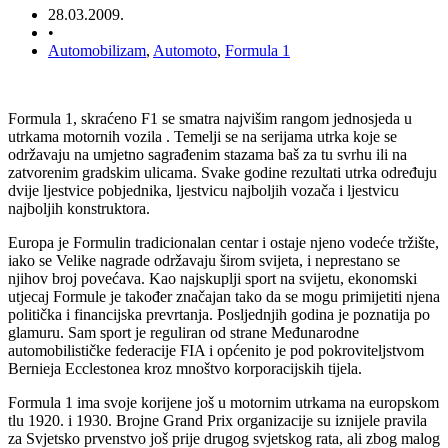
28.03.2009.
•
Automobilizam
,
Automoto
,
Formula 1
Formula 1, skraćeno F1 se smatra najvišim rangom jednosjeda u
utrkama motornih vozila . Temelji se na serijama utrka koje se
održavaju na umjetno sagrađenim stazama baš za tu svrhu ili na
zatvorenim gradskim ulicama. Svake godine rezultati utrka određuju
dvije ljestvice pobjednika, ljestvicu najboljih vozača i ljestvicu
najboljih konstruktora.
Europa je Formulin tradicionalan centar i ostaje njeno vodeće tržište,
iako se Velike nagrade održavaju širom svijeta, i neprestano se
njihov broj povećava. Kao najskuplji sport na svijetu, ekonomski
utjecaj Formule je također značajan tako da se mogu primijetiti njena
politička i financijska prevrtanja. Posljednjih godina je poznatija po
glamuru. Sam sport je reguliran od strane Međunarodne
automobilističke federacije FIA i općenito je pod pokroviteljstvom
Bernieja Ecclestonea kroz mnoštvo korporacijskih tijela.
Formula 1 ima svoje korijene još u motornim utrkama na europskom
tlu 1920. i 1930. Brojne Grand Prix organizacije su iznijele pravila
za Svjetsko prvenstvo još prije drugog svjetskog rata, ali zbog malog