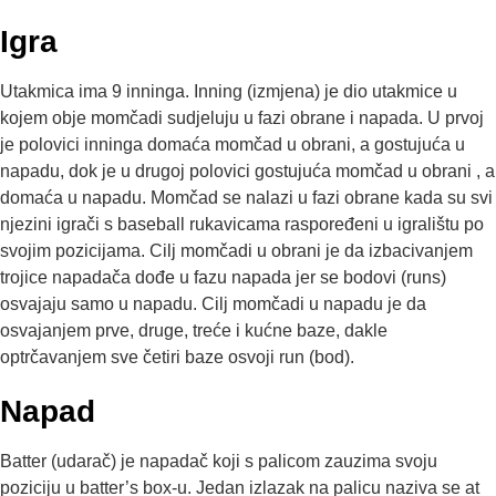
Igra
Utakmica ima 9 inninga. Inning (izmjena) je dio utakmice u
kojem obje momčadi sudjeluju u fazi obrane i napada. U prvoj
je polovici inninga domaća momčad u obrani, a gostujuća u
napadu, dok je u drugoj polovici gostujuća momčad u obrani , a
domaća u napadu. Momčad se nalazi u fazi obrane kada su svi
njezini igrači s baseball rukavicama raspoređeni u igralištu po
svojim pozicijama. Cilj momčadi u obrani je da izbacivanjem
trojice napadača dođe u fazu napada jer se bodovi (runs)
osvajaju samo u napadu. Cilj momčadi u napadu je da
osvajanjem prve, druge, treće i kućne baze, dakle
optrčavanjem sve četiri baze osvoji run (bod).
Napad
Batter (udarač) je napadač koji s palicom zauzima svoju
poziciju u batter’s box-u. Jedan izlazak na palicu naziva se at