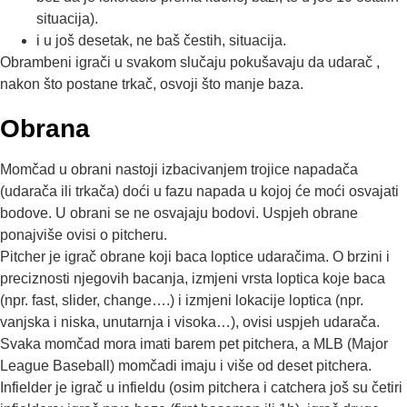
situacija).
i u još desetak, ne baš čestih, situacija.
Obrambeni igrači u svakom slučaju pokušavaju da udarač ,
nakon što postane trkač, osvoji što manje baza.
Obrana
Momčad u obrani nastoji izbacivanjem trojice napadača
(udarača ili trkača) doći u fazu napada u kojoj će moći osvajati
bodove. U obrani se ne osvajaju bodovi. Uspjeh obrane
ponajviše ovisi o pitcheru.
Pitcher je igrač obrane koji baca loptice udaračima. O brzini i
preciznosti njegovih bacanja, izmjeni vrsta loptica koje baca
(npr. fast, slider, change….) i izmjeni lokacije loptica (npr.
vanjska i niska, unutarnja i visoka…), ovisi uspjeh udarača.
Svaka momčad mora imati barem pet pitchera, a MLB (Major
League Baseball) momčadi imaju i više od deset pitchera.
Infielder je igrač u infieldu (osim pitchera i catchera još su četiri