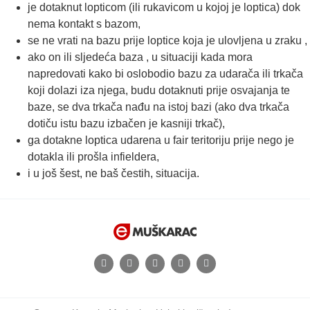
je dotaknut lopticom (ili rukavicom u kojoj je loptica) dok
nema kontakt s bazom,
se ne vrati na bazu prije loptice koja je ulovljena u zraku ,
ako on ili sljedeća baza , u situaciji kada mora
napredovati kako bi oslobodio bazu za udarača ili trkača
koji dolazi iza njega, budu dotaknuti prije osvajanja te
baze, se dva trkača nađu na istoj bazi (ako dva trkača
dotiču istu bazu izbačen je kasniji trkač),
ga dotakne loptica udarena u fair teritoriju prije nego je
dotakla ili prošla infieldera,
i u još šest, ne baš čestih, situacija.