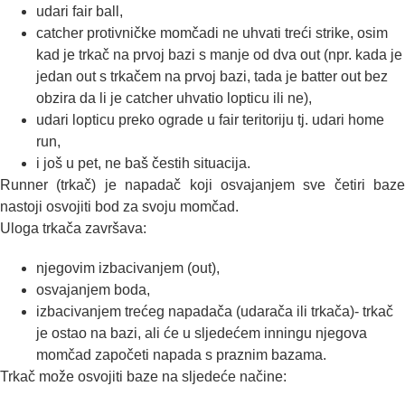
udari fair ball,
catcher protivničke momčadi ne uhvati treći strike, osim
kad je trkač na prvoj bazi s manje od dva out (npr. kada je
jedan out s trkačem na prvoj bazi, tada je batter out bez
obzira da li je catcher uhvatio lopticu ili ne),
udari lopticu preko ograde u fair teritoriju tj. udari home
run,
i još u pet, ne baš čestih situacija.
Runner (trkač) je napadač koji osvajanjem sve četiri baze
nastoji osvojiti bod za svoju momčad.
Uloga trkača završava:
njegovim izbacivanjem (out),
osvajanjem boda,
izbacivanjem trećeg napadača (udarača ili trkača)- trkač
je ostao na bazi, ali će u sljedećem inningu njegova
momčad započeti napada s praznim bazama.
Trkač može osvojiti baze na sljedeće načine: