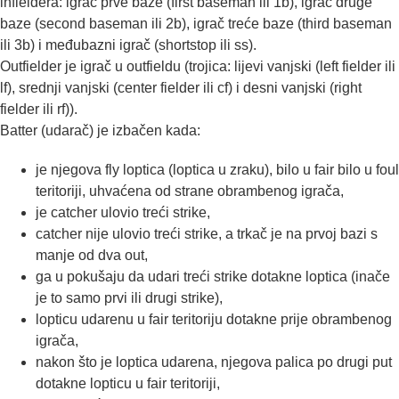
infieldera: igrač prve baze (first baseman ili 1b), igrač druge
baze (second baseman ili 2b), igrač treće baze (third baseman
ili 3b) i međubazni igrač (shortstop ili ss).
Outfielder je igrač u outfieldu (trojica: lijevi vanjski (left fielder ili
lf), srednji vanjski (center fielder ili cf) i desni vanjski (right
fielder ili rf)).
Batter (udarač) je izbačen kada:
je njegova fly loptica (loptica u zraku), bilo u fair bilo u foul
teritoriji, uhvaćena od strane obrambenog igrača,
je catcher ulovio treći strike,
catcher nije ulovio treći strike, a trkač je na prvoj bazi s
manje od dva out,
ga u pokušaju da udari treći strike dotakne loptica (inače
je to samo prvi ili drugi strike),
lopticu udarenu u fair teritoriju dotakne prije obrambenog
igrača,
nakon što je loptica udarena, njegova palica po drugi put
dotakne lopticu u fair teritoriji,