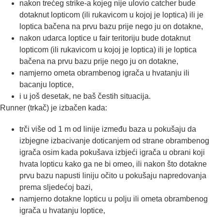
nakon trećeg strike-a kojeg nije ulovio catcher bude
dotaknut lopticom (ili rukavicom u kojoj je loptica) ili je
loptica bačena na prvu bazu prije nego ju on dotakne,
nakon udarca loptice u fair teritoriju bude dotaknut
lopticom (ili rukavicom u kojoj je loptica) ili je loptica
bačena na prvu bazu prije nego ju on dotakne,
namjerno ometa obrambenog igrača u hvatanju ili
bacanju loptice,
i u još desetak, ne baš čestih situacija.
Runner (trkač) je izbačen kada:
trči više od 1 m od linije između baza u pokušaju da
izbjegne izbacivanje doticanjem od strane obrambenog
igrača osim kada pokušava izbjeći igrača u obrani koji
hvata lopticu kako ga ne bi omeo, ili nakon što dotakne
prvu bazu napusti liniju očito u pokušaju napredovanja
prema sljedećoj bazi,
namjerno dotakne lopticu u polju ili ometa obrambenog
igrača u hvatanju loptice,