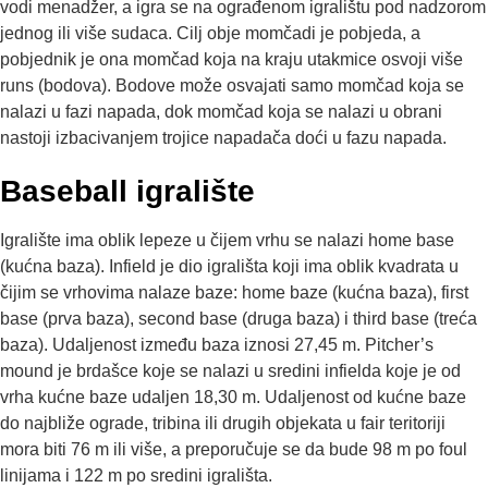
vodi menadžer, a igra se na ograđenom igralištu pod nadzorom
jednog ili više sudaca. Cilj obje momčadi je pobjeda, a
pobjednik je ona momčad koja na kraju utakmice osvoji više
runs (bodova). Bodove može osvajati samo momčad koja se
nalazi u fazi napada, dok momčad koja se nalazi u obrani
nastoji izbacivanjem trojice napadača doći u fazu napada.
Baseball igralište
Igralište ima oblik lepeze u čijem vrhu se nalazi home base
(kućna baza). Infield je dio igrališta koji ima oblik kvadrata u
čijim se vrhovima nalaze baze: home baze (kućna baza), first
base (prva baza), second base (druga baza) i third base (treća
baza). Udaljenost između baza iznosi 27,45 m. Pitcher’s
mound je brdašce koje se nalazi u sredini infielda koje je od
vrha kućne baze udaljen 18,30 m. Udaljenost od kućne baze
do najbliže ograde, tribina ili drugih objekata u fair teritoriji
mora biti 76 m ili više, a preporučuje se da bude 98 m po foul
linijama i 122 m po sredini igrališta.