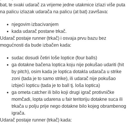
bat, te svaki udarač za vrijeme jedne utakmice izlazi više puta
na palicu izlazak udarača na palicu (at bat) završava:
njegovim izbacivanjem
kada udarač postane trkač.
Udarač postaje runner (trkač) i osvaja prvu bazu bez
mogućnosti da bude izbačen kada:
sudac dosudi četiri loše loptice (four balls)
ga dotakne bačena loptica koju nije pokušao udariti (hit
by pitch), osim kada je loptica dotakla udarača u strike
zoni (tada je to samo strike), ili udarač nije pokušao
izbjeći lopticu (tada je to ball tj. loša loptica)
ga ometa catcher ili bilo koji drugi igrač protivničke
momčadi, lopta udarena u fair teritoriju dotakne suca ili
trkača u polju prije nego dotakne bilo kojeg obrambenog
igrača.
Udarač postaje runner (trkač) kada: