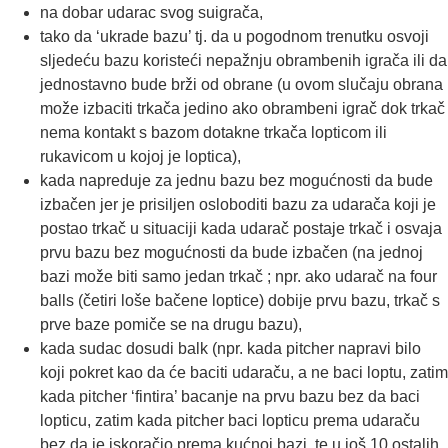
na dobar udarac svog suigrača,
tako da ‘ukrade bazu’ tj. da u pogodnom trenutku osvoji
sljedeću bazu koristeći nepažnju obrambenih igrača ili da
jednostavno bude brži od obrane (u ovom slučaju obrana
može izbaciti trkača jedino ako obrambeni igrač dok trkač
nema kontakt s bazom dotakne trkača lopticom ili
rukavicom u kojoj je loptica),
kada napreduje za jednu bazu bez mogućnosti da bude
izbačen jer je prisiljen osloboditi bazu za udarača koji je
postao trkač u situaciji kada udarač postaje trkač i osvaja
prvu bazu bez mogućnosti da bude izbačen (na jednoj
bazi može biti samo jedan trkač ; npr. ako udarač na four
balls (četiri loše bačene loptice) dobije prvu bazu, trkač s
prve baze pomiče se na drugu bazu),
kada sudac dosudi balk (npr. kada pitcher napravi bilo
koji pokret kao da će baciti udaraču, a ne baci loptu, zatim
kada pitcher ‘fintira’ bacanje na prvu bazu bez da baci
lopticu, zatim kada pitcher baci lopticu prema udaraču
bez da je iskoračio prema kućnoj bazi, te u još 10 ostalih