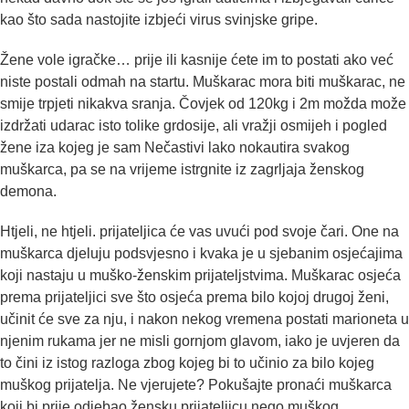
kao što sada nastojite izbjeći virus svinjske gripe.
Žene vole igračke… prije ili kasnije ćete im to postati ako već
niste postali odmah na startu. Muškarac mora biti muškarac, ne
smije trpjeti nikakva sranja. Čovjek od 120kg i 2m možda može
izdržati udarac isto tolike grdosije, ali vražji osmijeh i pogled
žene iza kojeg je sam Nečastivi lako nokautira svakog
muškarca, pa se na vrijeme istrgnite iz zagrljaja ženskog
demona.
Htjeli, ne htjeli. prijateljica će vas uvući pod svoje čari. One na
muškarca djeluju podsvjesno i kvaka je u sjebanim osjećajima
koji nastaju u muško-ženskim prijateljstvima. Muškarac osjeća
prema prijateljici sve što osjeća prema bilo kojoj drugoj ženi,
učinit će sve za nju, i nakon nekog vremena postati marioneta u
njenim rukama jer ne misli gornjom glavom, iako je uvjeren da
to čini iz istog razloga zbog kojeg bi to učinio za bilo kojeg
muškog prijatelja. Ne vjerujete? Pokušajte pronaći muškarca
koji bi prije odjebao žensku prijateljicu nego muškog