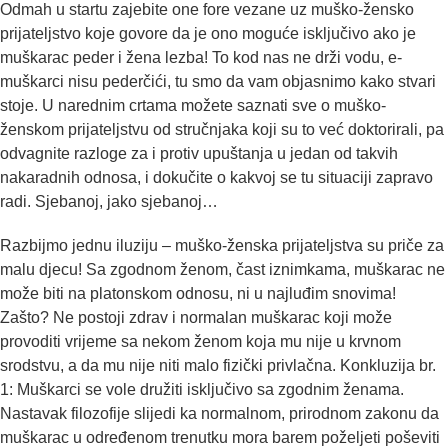
Odmah u startu zajebite one fore vezane uz muško-žensko
prijateljstvo koje govore da je ono moguće isključivo ako je
muškarac peder i žena lezba! To kod nas ne drži vodu, e-
muškarci nisu pederčići, tu smo da vam objasnimo kako stvari
stoje. U narednim crtama možete saznati sve o muško-
ženskom prijateljstvu od stručnjaka koji su to već doktorirali, pa
odvagnite razloge za i protiv upuštanja u jedan od takvih
nakaradnih odnosa, i dokučite o kakvoj se tu situaciji zapravo
radi. Sjebanoj, jako sjebanoj…
Razbijmo jednu iluziju – muško-ženska prijateljstva su priče za
malu djecu! Sa zgodnom ženom, čast iznimkama, muškarac ne
može biti na platonskom odnosu, ni u najluđim snovima!
Zašto? Ne postoji zdrav i normalan muškarac koji može
provoditi vrijeme sa nekom ženom koja mu nije u krvnom
srodstvu, a da mu nije niti malo fizički privlačna. Konkluzija br.
1: Muškarci se vole družiti isključivo sa zgodnim ženama.
Nastavak filozofije slijedi ka normalnom, prirodnom zakonu da
muškarac u određenom trenutku mora barem poželjeti poševiti