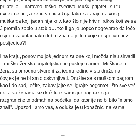
prijatelja… naravno, teško izvedivo. Muški prijatelji su tu i
uvijek će biti, a žene su bića koja lako začaraju naivnog
muškarca koji jadan nije kriv, kao što nije kriv ni alkos koji se sa
3 promila zabio u stablo… tko li ga je uopće nagovarao da loče
i sjeda za volan iako dobro zna da je to dvoje nespojivo bez
posljedica?!
I na kraju, ponovimo još jednom za one koji možda nisu shvatili
– muško-ženska prijateljstva ne postoje i amen! Muškarac i
žena su prirodno stvoreni za jednu jedinu vrstu druženja i
čovjek je ne bi smio oskvrnjivati. Družite se s muškom bagrom
kao i do sad, ločite, zabavljajte se, igrajte nogomet i što sve već
ne. a sa ženama se družite iz samo jednog razloga i
razgraničite to odmah na početku, da kasnije ne bi bilo “nismo
znali”. Upozorili smo vas, a odluka je u konačnici na vama.