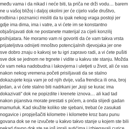
među vama i da nikad i neće biti, ta priča ne drži vodu… barem
ne u vašoj bližoj i daljoj okolini jer će cijelo vaše društvo,
rodbina i poznanici misliti da tu ipak nekog vraga postoji jer
gdje ima dima, ima i vatre, a vi ćete im se konstantno
objašnjavati dok ne postanete materijal za cijeli konzilij
psihijatara. Ne moramo vam ni govoriti da će vam takva vrsta
prijateljstva odnijeti mnoštvo potencijalnih djevojaka jer one
sve dobro znaju o kakvoj se tu igri zapravo radi, a vi ćete pušiti
sve dok se jednom ne trgnete i vidite u kakvu ste stanju. Možda
će vam neka nadobudna i lakovjerna i uletjeti u život, ali će vas
nakon nekog vremena početi prisiljavati da se stalno
dokazujete koja vam je od njih dvije, vaša frendica ili ona, broj
jedan, a vi ćete stalno biti nadrkani jer „koji se kurac ima
dokazivati“ dok ne popizdite i krenete iznova… ali kad tad
nakon pijanstva morate prestati s pićem, a onda slijedi gadan
mamurluk. Kad skužite koliko ste sjebani, trebat će zasukati
nogavice i propješačiti kilometre i kilometre kroz baru punu
govana dok se ne izvučete u kakvo takvo stanje u kojem ste bili
nekad davno dok ste se još igrali autićima i izbjegavali curice