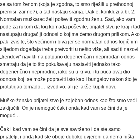
se sa tom ženom (koja je zgodna, to smo riješili u prethodnoj
premisi, zar ne?), a tad nastaju sranja. Dakle, konkluzija br. 2:
Normalan muškarac želi poševiti zgodnu ženu. Sad, ako vam
pođe za rukom da tog komada poševite, prijateljstvu je kraj i tad
nastupaju drugačiji odnosi o kojima ćemo drugom prilikom. Ako
pak izvisite, što većinom i biva jer se normalan odnos logičnim
slijedom događaja treba pretvoriti u nešto više, ali sad ti nazovi
„frendovi“ navikli na potpuno degeneričan i neprirodan odnos
smatraju da je to što pokušavaju nastaviti jednako tako
degenerično i neprirodno, iako su u krivu, i tu puca ovaj dio
odnosa koji se može popraviti isto kao i bungalov nakon što je
protutnjao tornado… izvedivo, ali je lakše kupiti novi.
Muško-žensko prijateljstvo je zajeban odnos kao što smo već i
zaključili. On je nemoguć čak i onda kad vam se čini da je
moguć…
Čak i kad vam se čini da je sve savršeno i da ste samo
prijatelji, i onda kad ste oboje duboko uvjereni da nema ništa