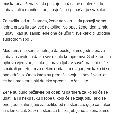
muškaraca i žena zaista postoje, možda ne u intenzitetu
ljubavi, ali u manifestiranju osjećaja i ponašanju svakako.
Za razliku od muškaraca, žene ne vjeruju da postoji samo
jedna prava ljubav, već nekoliko. No opet, žene idealiziraju
ljubav i kad su zaljubljene one će učiniti sve kako bi ugodile
suprotnom spolu.
Međutim, muškarci smatraju da postoji samo jedna prava
ljubav u životu, a da su sve ostalo kompromisi. S obzirom na
njihovo vjerovanje kako je prava ljubav savršena, oni neće
smatrati potrebnim za nekim dodatnim ulaganjem kako bi se
ona održala. Onda kada su pronašli svoju ljubav života, oni
će bez problema biti daleko spremniji oženiti se.
Žene su puno pažljivije pri odabiru partnera za kojeg će se
udati, a i u neku ruku osobe u koju će se zaljubiti. Tako se
one rjeđe zaljubljuju za razliku od muškaraca, gdje će nakon
tri izlaska čak 25% muškaraca biti zaljubljeno, a žena samo