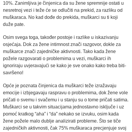
10%. Zanimljiva je činjenica da su žene spremnije ostati u
nesretnoj vezi i teže će se odlučiti na prekid, za razliku od
muškaraca. No kad dođe do prekida, muškarci su ti koji
duže pate.
Osim svega toga, također postoje i razlike u iskazivanju
osjećaja. Dok za žene intimnost znači razgovor, dokle za
muškarce znači zajedničke aktivnosti. Tako kada žene
požele razgovarati o problemima u vezi, muškarci ih
ignoriraju uvjeravajući se kako je sve onako kako treba biti-
savršeno!
Opće je poznata činjenica da muškarci teže izražavaju
emocije i izbjegavaju raspravu o problemima, dok žene vole
pričati o svemu i svačemu i u stanju su o tome pričati satima.
Muškarci se u takvim situacijama jednostavno isključe i uz
pomoć kratkog “aha” i “da” nekako se izvuku, osim kada
žene požele malo dublje analizirati probleme. Što se tiče
zajedničkih aktivnosti, čak 75% muškaraca precjenjuje svoj