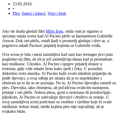
23.05.2016.
•
Ples
,
Samci i izlasci
,
Veze i brak
Ako ste ikada gledali film
Miris žene
, onda vam je sigurno u
sjećanju ostala scena kad Al Pacino pleše sa šarmantnom Gabrielle
Anwar. Dok oni plešu, ostali ljudi u prostoriji gledaju i dive se, a
pogotovo mladi Pacinov prijatelj kojemu se Gabrielle sviđa.
Ova scena je bila i meni zanimljiva kad sam kao teenager prvi puta
pogledao taj film, ali mi je još zanimljivija danas kad ju promatram
kao muškarac. Ukratko. Al Pacino i njegov prijatelj dolaze u
restoran, gdje vide mladu ženu kako sjedi i čeka. U pozadini
diskretno svira muzika. Al Pacino kaže svom mladom prijatelju da
priđe djevojci, a ovaj odbija jer smatra da je to neprikladno s
obzirom na to da se ne poznaju. Na to, Al Pacino djevojku zamoli za
ples. Djevojka, iako zbunjena, ali počašćena ovakvim nastupom,
pristaje i oni plešu. Nakon plesa, gosti u restoranu ih pozdravljaju
pljeskom, Al Pacino se zahvaljuje djevojci i društvo se rastaje. U
ovoj zanimljivoj sceni podcrtani su osobine i vještine koje bi svaki
muškarac trebao imati, među kojima ples nije najvažniji, ali je
svakako bitan.