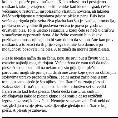
kojima raspolaže pravi muškarac. Kako odrastamo i postajemo
muškarci, tako prestajemo nositi trenirke kad idemo u grad, češće
večeramo u restoranu, raspolažemo vlastitim novcem, ali također
češće sudjelujemo u prigodama gdje se pleše u paru. Bilo koja
svečana prigoda gdje svira živa glazba kao što je svadba, promocija,
proslava nove godine ili poslovna večera je prava prigoda za
društveni ples. To je ujedno i situacija u kojoj ćete se naći u društvu
s mnoštvom nepoznatih žena. Ako želite ostvariti bilo kakav
pozitivan odnos s njima, bilo bi vam dobro da se ponašate kao pravi
muškarci, a to znači da ih prije svega tretirate kao dame, a po
mogućnosti pozovete i na ples. A to znači da morate znati plesati.
Ples je idealan način da na ženu, koju ste prvi put u životu vidjeli,
ostavite najbolji mogući dojam. Većina žena će vam reći da rado
pleše. Ako ste ikad bili na nekom mjestu gdje ljudi plešu u
parovima, mogli ste primijetiti da ih one žene koje sjede za obližnjim
stolovima upravo proždiru očima. Jedini razlog zašto one u tom
trenutku samo sjede je što njihovi “muškarci” ne znaju plesati.
Kakva šteta. U našem macho balkanskom društvu svi su veliki
frajeri osim kad treba plesati. Onda dečki srastu uz šank ili
objašnjavaju kako je plesati glupo i još smisle deset različitih
izgovora za svoj kukavičluk. Nemojte se zavaravati. Dok neki od
vas gledaju u svoje pivo, vaše djevojke gledaju u muškarce koji
plešu. A plesati je zabavno.