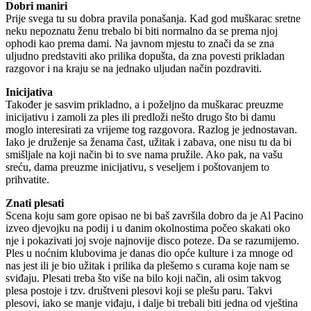
Dobri maniri
Prije svega tu su dobra pravila ponašanja. Kad god muškarac sretne
neku nepoznatu ženu trebalo bi biti normalno da se prema njoj
ophodi kao prema dami. Na javnom mjestu to znači da se zna
uljudno predstaviti ako prilika dopušta, da zna povesti prikladan
razgovor i na kraju se na jednako uljudan način pozdraviti.
Inicijativa
Također je sasvim prikladno, a i poželjno da muškarac preuzme
inicijativu i zamoli za ples ili predloži nešto drugo što bi damu
moglo interesirati za vrijeme tog razgovora. Razlog je jednostavan.
Iako je druženje sa ženama čast, užitak i zabava, one nisu tu da bi
smišljale na koji način bi to sve nama pružile. Ako pak, na vašu
sreću, dama preuzme inicijativu, s veseljem i poštovanjem to
prihvatite.
Znati plesati
Scena koju sam gore opisao ne bi baš završila dobro da je Al Pacino
izveo djevojku na podij i u danim okolnostima počeo skakati oko
nje i pokazivati joj svoje najnovije disco poteze. Da se razumijemo.
Ples u noćnim klubovima je danas dio opće kulture i za mnoge od
nas jest ili je bio užitak i prilika da plešemo s curama koje nam se
sviđaju. Plesati treba što više na bilo koji način, ali osim takvog
plesa postoje i tzv. društveni plesovi koji se plešu paru. Takvi
plesovi, iako se manje viđaju, i dalje bi trebali biti jedna od vještina