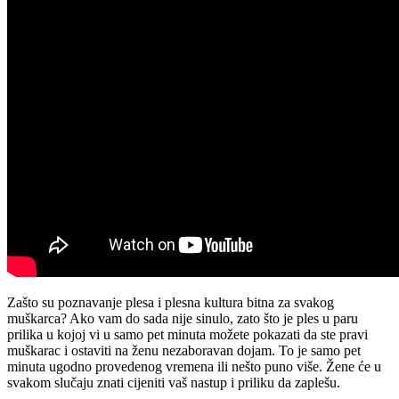
Zašto su poznavanje plesa i plesna kultura bitna za svakog
muškarca? Ako vam do sada nije sinulo, zato što je ples u paru
prilika u kojoj vi u samo pet minuta možete pokazati da ste pravi
muškarac i ostaviti na ženu nezaboravan dojam. To je samo pet
minuta ugodno provedenog vremena ili nešto puno više. Žene će u
svakom slučaju znati cijeniti vaš nastup i priliku da zaplešu.