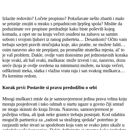
Izlazite redovito? Ločete propisno? Pokušavate nešto zbariti i malo
se prisnije znojiti u mraku s pripadnicom ljepšeg spola? Mislite da
poduzimate sve propisne predradnje kako biste poševili kojeg
komada, a opet ste na kraju večeri osuđeni na zabavu sa samim
sobom i svojom ljubavi iz ranog puberteta… Desankom? Očito vam
trebaju savjeti pravih stručnjaka koje, ako pratite, ne možete faliti…
osim naravno ako ste prepijani, pa promašite strateška mjesta, al’ to
je vaš problem. Dakle, ovdje vam donosimo pet jednostavnih koraka
koje svaki, ali baš svaki, muškarac može izvesti i uz, naravno, dozu
sreće (koja je ovdje svedena na minimum) možete, na kraju večeri,
odškrinuti meka, slatka i vlažna vrata raja i san svakog muškarca…
Pa krenimo redom.
Korak prvi: Postavite si pravu predodžbu o sebi
Mnogi muškarci misle da je samouvjerenost jedina prava vrlina koju
moraju posjedovati i tako odmah u startu ugaze u govno čiji smrad
ne mogu skinuti do kraja života. Naravno, samouvjerenost je
poželjna vrlina, ali ipak neke granice trebaju postojati. Kod odabira
mogućih partnerica za „radosti sa stražnjeg sjedala“ potrebno je
razjasniti neke stvari sa spodobom koja vam se svako jutro ukaže u