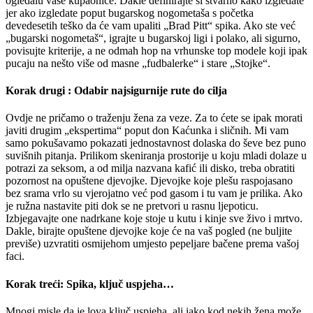
ogledalu vaše kupaonice. Dakle definirajte si stvarno kako izgledate
jer ako izgledate poput bugarskog nogometaša s početka
devedesetih teško da će vam upaliti „Brad Pitt“ spika. Ako ste već
„bugarski nogometaš“, igrajte u bugarskoj ligi i polako, ali sigurno,
povisujte kriterije, a ne odmah hop na vrhunske top modele koji ipak
pucaju na nešto više od masne „fudbalerke“ i stare „Stojke“.
Korak drugi : Odabir najsigurnije rute do cilja
Ovdje ne pričamo o traženju žena za veze. Za to ćete se ipak morati
javiti drugim „ekspertima“ poput don Kaćunka i sličnih. Mi vam
samo pokušavamo pokazati jednostavnost dolaska do ševe bez puno
suvišnih pitanja. Prilikom skeniranja prostorije u koju mladi dolaze u
potrazi za seksom, a od milja nazvana kafić ili disko, treba obratiti
pozornost na opuštene djevojke. Djevojke koje plešu raspojasano
bez srama vrlo su vjerojatno već pod gasom i tu vam je prilika. Ako
je ružna nastavite piti dok se ne pretvori u rasnu ljepoticu.
Izbjegavajte one nadrkane koje stoje u kutu i kinje sve živo i mrtvo.
Dakle, birajte opuštene djevojke koje će na vaš pogled (ne buljite
previše) uzvratiti osmijehom umjesto pepeljare bačene prema vašoj
faci.
Korak treći: Spika, ključ uspjeha…
Mnogi misle da je lova ključ uspjeha, ali iako kod nekih žena može