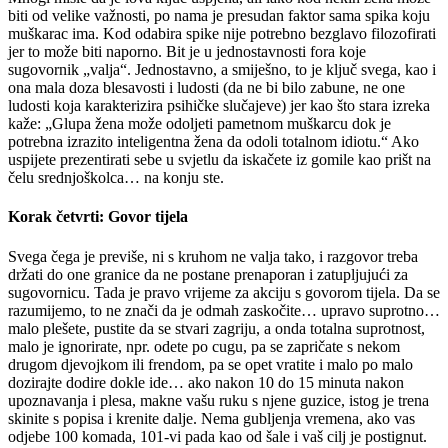
biti od velike važnosti, po nama je presudan faktor sama spika koju
muškarac ima. Kod odabira spike nije potrebno bezglavo filozofirati
jer to može biti naporno. Bit je u jednostavnosti fora koje
sugovornik „valja“. Jednostavno, a smiješno, to je ključ svega, kao i
ona mala doza blesavosti i ludosti (da ne bi bilo zabune, ne one
ludosti koja karakterizira psihičke slučajeve) jer kao što stara izreka
kaže: „Glupa žena može odoljeti pametnom muškarcu dok je
potrebna izrazito inteligentna žena da odoli totalnom idiotu.“ Ako
uspijete prezentirati sebe u svjetlu da iskačete iz gomile kao prišt na
čelu srednjoškolca… na konju ste.
Korak četvrti: Govor tijela
Svega čega je previše, ni s kruhom ne valja tako, i razgovor treba
držati do one granice da ne postane prenaporan i zatupljujući za
sugovornicu. Tada je pravo vrijeme za akciju s govorom tijela. Da se
razumijemo, to ne znači da je odmah zaskočite… upravo suprotno…
malo plešete, pustite da se stvari zagriju, a onda totalna suprotnost,
malo je ignorirate, npr. odete po cugu, pa se zapričate s nekom
drugom djevojkom ili frendom, pa se opet vratite i malo po malo
dozirajte dodire dokle ide… ako nakon 10 do 15 minuta nakon
upoznavanja i plesa, makne vašu ruku s njene guzice, istog je trena
skinite s popisa i krenite dalje. Nema gubljenja vremena, ako vas
odjebe 100 komada, 101-vi pada kao od šale i vaš cilj je postignut.