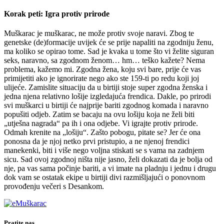
Korak peti: Igra protiv prirode
Muškarac je muškarac, ne može protiv svoje naravi. Zbog te
genetske (de)formacije uvijek će se prije napaliti na zgodniju ženu,
ma koliko se opirao tome. Sad je kvaka u tome što vi želite siguran
seks, naravno, sa zgodnom ženom… hm… teško kažete? Nema
problema, kažemo mi. Zgodna žena, koju svi bare, prije će vas
primijetiti ako je ignorirate nego ako ste 159-ti po redu koji joj
ulijeće. Zamislite situaciju da u birtiji stoje super zgodna ženska i
jedna njena relativno lošije izgledajuća frendica. Dakle, po prirodi
svi muškarci u birtiji će najprije bariti zgodnog komada i naravno
popušiti odjeb. Zatim se bacaju na ovu lošiju koja ne želi biti
„utješna nagrada“ pa ih i ona odjebe. Vi igrajte protiv prirode.
Odmah krenite na „lošiju“. Zašto pobogu, pitate se? Jer će ona
ponosna da je njoj netko prvi pristupio, a ne njenoj frendici
manekenki, biti i više nego voljna stiskati se s vama na zadnjem
sicu. Sad ovoj zgodnoj ništa nije jasno, želi dokazati da je bolja od
nje, pa vas sama počinje bariti, a vi imate na pladnju i jednu i drugu
dok vam se ostatak ekipe u birtiji divi razmišljajući o ponovnom
provođenju večeri s Desankom.
Pratite nas