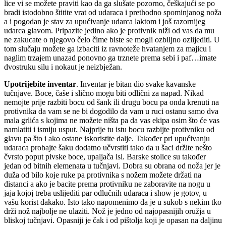
lice vi se možete praviti kao da ga slušate pozorno, češkajući se po
bradi istodobno štitite vrat od udaraca i prethodno spominjanog noža
a i pogodan je stav za upućivanje udarca laktom i još razornijeg
udarca glavom. Pripazite jedino ako je protivnik niži od vas da mu
ne zakucate o njegovo čelo čime biste se mogli ozbiljno ozlijediti. U
tom slučaju možete ga izbaciti iz ravnoteže hvatanjem za majicu i
naglim trzajem unazad ponovno ga trznete prema sebi i paf…imate
dvostruku silu i nokaut je neizbježan.
Upotrijebite inventar
. Inventar je bitan dio svake kavanske
tučnjave. Boce, čaše i slično mogu biti odlični za napad. Nikad
nemojte prije razbiti bocu od šank ili drugu bocu pa onda krenuti na
protivnika da vam se ne bi dogodilo da vam u ruci ostanu samo dva
mala grlića s kojima ne možete ništa pa da vas ekipa osim što će vas
namlatiti i ismiju usput. Najprije tu istu bocu razbijte protivniku od
glavu pa što i ako ostane iskoristite dalje. Također pri upućivanju
udaraca probajte šaku dodatno učvrstiti tako da u šaci držite nešto
čvrsto poput pivske boce, upaljača isl. Barske stolice su također
jedan od bitnih elemenata u tučnjavi. Dobra su obrana od noža jer je
duža od bilo koje ruke pa protivnika s nožem možete držati na
distanci a ako je bacite prema protivniku ne zaboravite na nogu u
jaja kojoj treba uslijediti par odlučnih udaraca i show je gotov, u
vašu korist dakako. Isto tako napomenimo da je u sukob s nekim tko
drži nož najbolje ne ulaziti. Nož je jedno od najopasnijih oružja u
bliskoj tučnjavi. Opasniji je čak i od pištolja koji je opasan na daljinu