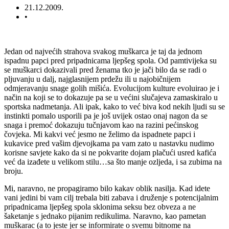
21.12.2009.
•
Jedan od najvećih strahova svakog muškarca je taj da jednom
ispadnu papci pred pripadnicama ljepšeg spola. Od pamtivijeka su
se muškarci dokazivali pred ženama tko je jači bilo da se radi o
pljuvanju u dalj, najglasnijem prdežu ili u najobičnijem
odmjeravanju snage golih mišića. Evolucijom kulture evoluirao je i
način na koji se to dokazuje pa se u većini slučajeva zamaskiralo u
sportska nadmetanja. Ali ipak, kako to već biva kod nekih ljudi su se
instinkti pomalo usporili pa je još uvijek ostao onaj nagon da se
snaga i premoć dokazuju tučnjavom kao na razini pećinskog
čovjeka. Mi kakvi već jesmo ne želimo da ispadnete papci i
kukavice pred vašim djevojkama pa vam zato u nastavku nudimo
korisne savjete kako da si ne pokvarite dojam plačući usred kafića
već da izađete u velikom stilu…sa što manje ozljeda, i sa zubima na
broju.
Mi, naravno, ne propagiramo bilo kakav oblik nasilja. Kad idete
vani jedini bi vam cilj trebala biti zabava i druženje s potencijalnim
pripadnicama ljepšeg spola sklonima seksu bez obveza a ne
šaketanje s jednako pijanim redikulima. Naravno, kao pametan
muškarac (a to jeste jer se informirate o svemu bitnome na