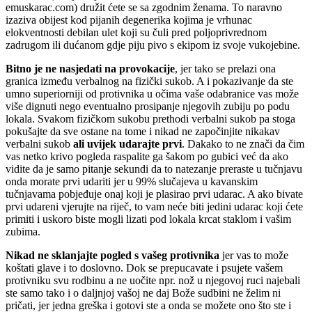
emuskarac.com) družit ćete se sa zgodnim ženama. To naravno
izaziva obijest kod pijanih degenerika kojima je vrhunac
elokventnosti debilan ulet koji su čuli pred poljoprivrednom
zadrugom ili dućanom gdje piju pivo s ekipom iz svoje vukojebine.
Bitno je ne nasjedati na provokacije
, jer tako se prelazi ona
granica između verbalnog na fizički sukob. A i pokazivanje da ste
umno superiorniji od protivnika u očima vaše odabranice vas može
više dignuti nego eventualno prosipanje njegovih zubiju po podu
lokala. Svakom fizičkom sukobu prethodi verbalni sukob pa stoga
pokušajte da sve ostane na tome i nikad ne započinjite nikakav
verbalni sukob
ali uvijek udarajte prvi
. Dakako to ne znači da čim
vas netko krivo pogleda raspalite ga šakom po gubici već da ako
vidite da je samo pitanje sekundi da to natezanje preraste u tučnjavu
onda morate prvi udariti jer u 99% slučajeva u kavanskim
tučnjavama pobjeđuje onaj koji je plasirao prvi udarac. A ako bivate
prvi udareni vjerujte na riječ, to vam neće biti jedini udarac koji ćete
primiti i uskoro biste mogli lizati pod lokala krcat staklom i vašim
zubima.
Nikad ne sklanjajte pogled s vašeg protivnika
jer vas to može
koštati glave i to doslovno. Dok se prepucavate i psujete vašem
protivniku svu rodbinu a ne uočite npr. nož u njegovoj ruci najebali
ste samo tako i o daljnjoj vašoj ne daj Bože sudbini ne želim ni
pričati, jer jedna greška i gotovi ste a onda se možete ono što ste i