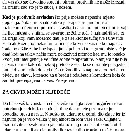
ali vas ako ste dovoljno spretni i okretni protivnik ne može izrezati
na brzinu kao što je to slučaj s nožem.
Kad je protivnik savladan
što prije možete napustite mjesto
događaja. Nikad ne znate koliko je ekipe spremno pritrčati
razbijenom frendu u pomoć a i zaštitari nakon minutu već dotrčavaju
na lice mjesta a s njima se stvarno ne želite tući. I najmudriji savjet
na kraju koji vam možemo dati je da se klonite tučnjave i uhvatite
žena ali Bože moj nekad ni sami niste krivi što vas netko napada.
Tada pokažite zube i ne ispadajte papci jer vi to sigurno niste već je
onaj koji na takav način mora pokazivati premoć kad mu je ionako
kvocijent inteligencije veličine sobne temperature. Namjera nije bila
da vas učimo kako da nekog pretučete već da se obranite pa sljedeći
put kad vam netko dobaci nešto ružno ili vas nagurava odložite mu
pivicu na glavu, kresnete ga u bradu i odgibate s komadom koja će
sad biti prenapaljena na vas. Provjereno.
ZA OKVIR MOŽE I SLJEDEĆE
Da bi se vaš kavanski “meč” završio u najkraćem mogućem roku
potrebno je i efekt iznenađenja time da krenete prvi u akciju i
pogodite prava mjesta. Nipošto ne udarajte u gornji dio glave jer je
najtvrđi pa je vrlo velika vjerojatnost za lom vaše šake. Ciljajte u
bradu i vilicu, svaki malo jači udarac u taj dio instant je nokaut. I
udarac u jetru ali ako je protivnik razvijenijih trbušnih mišića morat