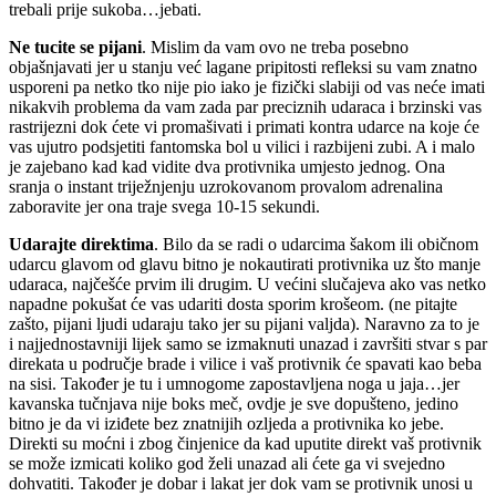
trebali prije sukoba…jebati.
Ne tucite se pijani
. Mislim da vam ovo ne treba posebno
objašnjavati jer u stanju već lagane pripitosti refleksi su vam znatno
usporeni pa netko tko nije pio iako je fizički slabiji od vas neće imati
nikakvih problema da vam zada par preciznih udaraca i brzinski vas
rastrijezni dok ćete vi promašivati i primati kontra udarce na koje će
vas ujutro podsjetiti fantomska bol u vilici i razbijeni zubi. A i malo
je zajebano kad kad vidite dva protivnika umjesto jednog. Ona
sranja o instant triježnjenju uzrokovanom provalom adrenalina
zaboravite jer ona traje svega 10-15 sekundi.
Udarajte direktima
. Bilo da se radi o udarcima šakom ili običnom
udarcu glavom od glavu bitno je nokautirati protivnika uz što manje
udaraca, najčešće prvim ili drugim. U većini slučajeva ako vas netko
napadne pokušat će vas udariti dosta sporim krošeom. (ne pitajte
zašto, pijani ljudi udaraju tako jer su pijani valjda). Naravno za to je
i najjednostavniji lijek samo se izmaknuti unazad i završiti stvar s par
direkata u područje brade i vilice i vaš protivnik će spavati kao beba
na sisi. Također je tu i umnogome zapostavljena noga u jaja…jer
kavanska tučnjava nije boks meč, ovdje je sve dopušteno, jedino
bitno je da vi iziđete bez znatnijih ozljeda a protivnika ko jebe.
Direkti su moćni i zbog činjenice da kad uputite direkt vaš protivnik
se može izmicati koliko god želi unazad ali ćete ga vi svejedno
dohvatiti. Također je dobar i lakat jer dok vam se protivnik unosi u