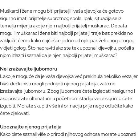
Muškarci i žene mogu biti prijatelji i vaša djevojka će gotovo
sigurno imati prijatelje suprotnog spola. Ipak, situacija se iz
temelja mijenja ako je njen najbolji prijatelj muškarac. Debata
mogu li muškarac i žena biti najbolji prijatelji traje bez prekida no
zaključit ćemo kako najčešće jedno od njih ipak želi onog drugog
vidjeti golog. Što napraviti ako ste tek upoznali djevojku, počeli s
njom izlaziti i saznali da je njen najbolji prijatelj muškarac?
Ne izražavajte ljubomoru
Lako je moguće da je vaša djevojka već prekinula nekoliko veza jer
bivši dečki nisu mogli podnijeti njenog prijatelja, zato ne
izražavajte ljubomoru. Zbog ljubomore ćete izgledati nesigurno i
ako postavite ultimatum u početnom stadiju veze sigurno ćete
izgubiti. Morate skupiti više informacija prije nego odlučite kako
ćete djelovati.
Upoznajte njenog prijatelja
Kako biste saznali više o prirodi njihovog odnosa morate upoznati