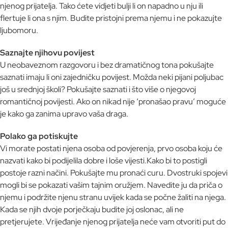
njenog prijatelja. Tako ćete vidjeti bulji li on napadno u nju ili
flertuje li ona s njim. Budite pristojni prema njemu i ne pokazujte
ljubomoru.
Saznajte njihovu povijest
U neobaveznom razgovoru i bez dramatičnog tona pokušajte
saznati imaju li oni zajedničku povijest. Možda neki pijani poljubac
još u srednjoj školi? Pokušajte saznati i što više o njegovoj
romantičnoj povijesti. Ako on nikad nije ‘pronašao pravu’ moguće
je kako ga zanima upravo vaša draga.
Polako ga potiskujte
Vi morate postati njena osoba od povjerenja, prvo osoba koju će
nazvati kako bi podijelila dobre i loše vijesti.Kako bi to postigli
postoje razni načini. Pokušajte mu pronaći curu. Dvostruki spojevi
mogli bi se pokazati vašim tajnim oružjem. Navedite ju da priča o
njemu i podržite njenu stranu uvijek kada se počne žaliti na njega.
Kada se njih dvoje porječkaju budite joj oslonac, ali ne
pretjerujete. Vrijeđanje njenog prijatelja neće vam otvoriti put do