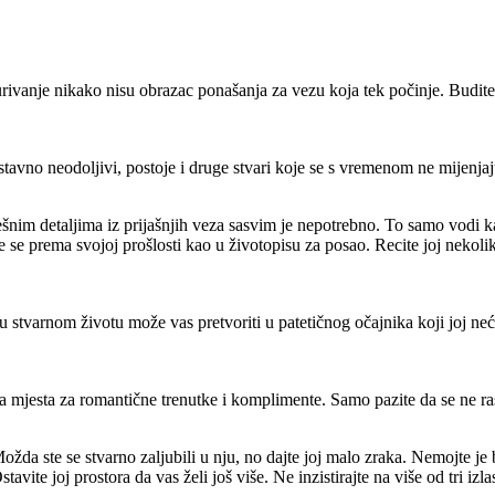
požurivanje nikako nisu obrazac ponašanja za vezu koja tek počinje. Budi
tavno neodoljivi, postoje i druge stvari koje se s vremenom ne mijenjaju
spješnim detaljima iz prijašnjih veza sasvim je nepotrebno. To samo vod
e se prema svojoj prošlosti kao u životopisu za posao. Recite joj nekoli
u stvarnom životu može vas pretvoriti u patetičnog očajnika koji joj neće
a mjesta za romantične trenutke i komplimente. Samo pazite da se ne r
žda ste se stvarno zaljubili u nju, no dajte joj malo zraka. Nemojte je 
tavite joj prostora da vas želi još više. Ne inzistirajte na više od tri iz