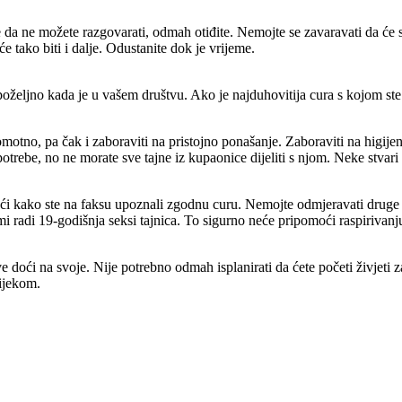
e da ne možete razgovarati, odmah otiđite. Nemojte se zavaravati da će se 
će tako biti i dalje. Odustanite dok je vrijeme.
 poželjno kada je u vašem društvu. Ako je najduhovitija cura s kojom ste h
motno, pa čak i zaboraviti na pristojno ponašanje. Zaboraviti na higijen
trebe, no ne morate sve tajne iz kupaonice dijeliti s njom. Neke stvari 
eći kako ste na faksu upoznali zgodnu curu. Nemojte odmjeravati druge 
mi radi 19-godišnja seksi tajnica. To sigurno neće pripomoći raspirivanju 
ve doći na svoje. Nije potrebno odmah isplanirati da ćete početi živjeti za
tijekom.