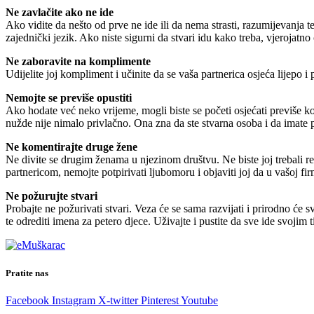
Ne zavlačite ako ne ide
Ako vidite da nešto od prve ne ide ili da nema strasti, razumijevanja t
zajednički jezik. Ako niste sigurni da stvari idu kako treba, vjerojatno 
Ne zaboravite na komplimente
Udijelite joj kompliment i učinite da se vaša partnerica osjeća lijepo i
Nemojte se previše opustiti
Ako hodate već neko vrijeme, mogli biste se početi osjećati previše ko
nužde nije nimalo privlačno. Ona zna da ste stvarna osoba i da imate po
Ne komentirajte druge žene
Ne divite se drugim ženama u njezinom društvu. Ne biste joj trebali r
partnericom, nemojte potpirivati ljubomoru i objaviti joj da u vašoj fir
Ne požurujte stvari
Probajte ne požurivati stvari. Veza će se sama razvijati i prirodno će s
te odrediti imena za petero djece. Uživajte i pustite da sve ide svojim 
Pratite nas
Facebook
Instagram
X-twitter
Pinterest
Youtube