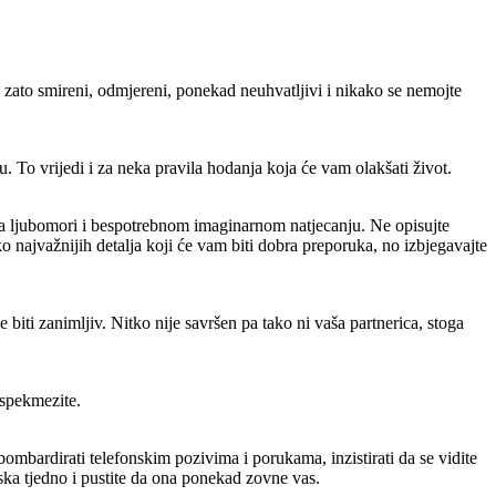
te zato smireni, odmjereni, ponekad neuhvatljivi i nikako se nemojte
. To vrijedi i za neka pravila hodanja koja će vam olakšati život.
i ka ljubomori i bespotrebnom imaginarnom natjecanju. Ne opisujte
ko najvažnijih detalja koji će vam biti dobra preporuka, no izbjegavajte
 biti zanimljiv. Nitko nije savršen pa tako ni vaša partnerica, stoga
aspekmezite.
bombardirati telefonskim pozivima i porukama, inzistirati da se vidite
laska tjedno i pustite da ona ponekad zovne vas.