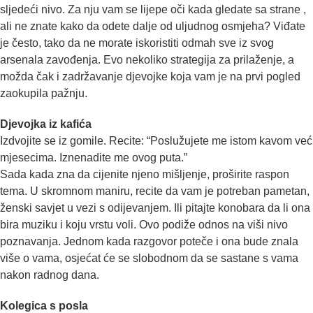
sljedeći nivo. Za nju vam se lijepe oči kada gledate sa strane ,
ali ne znate kako da odete dalje od uljudnog osmjeha? Viđate
je često, tako da ne morate iskoristiti odmah sve iz svog
arsenala zavođenja. Evo nekoliko strategija za prilaženje, a
možda čak i zadržavanje djevojke koja vam je na prvi pogled
zaokupila pažnju.
Djevojka iz kafića
Izdvojite se iz gomile. Re­ci­­te: “Poslužujete me istom ka­vom već
mjese­ci­­ma. Iz­ne­nadite me ovog puta.”
Sada kada zna da cijenite njeno mišljenje, proširite ras­pon
tema. U skromnom maniru, recite da vam je potreban pametan,
ženski savjet u vezi s odijevanjem. Ili pitajte konobara da li ona
bira muziku i koju vrstu voli. Ovo podiže odnos na viši nivo
poznavanja. Jednom kada razgovor poteče i ona bude znala
više o vama, osjećat će se slobodnom da se sastane s vama
nakon radnog dana.
Kolegica s posla