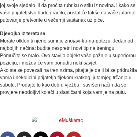
joj svoje sjedalo ili da pročita rubriku o stilu iz novina. I kako se
vaše prijateljstvo bude gradilo, postat će lakše da vaše jutarnje
putovanje pretvorite u večernji sastanak uz piće.
Djevojka iz teretane
Morate otkloniti njene sumnje znojavi-tip-na-potezu. Jedan od
najboljih načina: budite nespretni novi tip na treningu.
Pomučite se malo. Ovo stavlja objekt vaše pažnje u superiornu
poziciju, i možda će vam ponuditi neki savjet.
Ako ste se povezali na treninzima, pitajte je da li bi se pridružila
vama i nekolicini prijatelja tijekom kratkog, jutarnjeg trčanja u
subotu. Prodajte to kao dobru vježbu i savršen način da se
provjere neo­do­ljivi kolači u slastičarni koja vam je na putu.