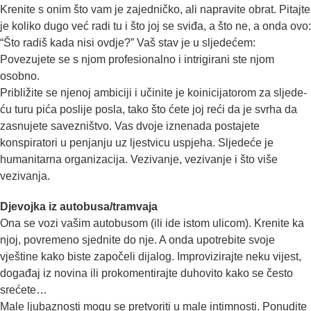
Krenite s onim što vam je zajedničko, ali napravite obrat. Pitajte
je koliko dugo već radi tu i što joj se sviđa, a što ne, a onda ovo:
“Što radiš kada nisi ovdje?” Vaš stav je u sljedećem:
Povezujete se s njom profesionalno i intrigirani ste njom
osobno.
Približite se njenoj ambiciji i učinite je koinicijatorom za slje­de­
ću turu pića poslije posla, tako što ćete joj reći da je svrha da
zasnujete savezništvo. Vas dvoje izne­nada postajete
konspiratori u penjanju uz ljestvicu uspjeha. Sljedeće je
humanitarna organiza­cija. Vezivanje, vezivanje i što više
vezivanja.
Djevojka iz autobusa/tramvaja
Ona se vozi vašim autobusom (ili ide istom ulicom). Krenite ka
njoj, po­vremeno sjednite do nje. A onda upotrebite svoje
vještine kako biste započeli dijalog. Impro­vi­zirajte neku vijest,
događaj iz novina ili prokomentirajte duhovito kako se često
srećete…
Male ljubaznosti mogu se pretvoriti u male intimnosti. Ponudite