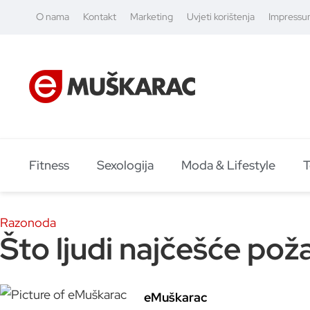
O nama
Kontakt
Marketing
Uvjeti korištenja
Impress
Fitness
Sexologija
Moda & Lifestyle
T
Razonoda
Što ljudi najčešće poža
eMuškarac