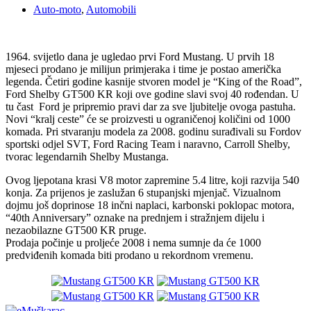
Auto-moto
,
Automobili
1964. svijetlo dana je ugledao prvi Ford Mustang. U prvih 18
mjeseci prodano je milijun primjeraka i time je postao američka
legenda. Četiri godine kasnije stvoren model je “King of the Road”,
Ford Shelby GT500 KR koji ove godine slavi svoj 40 rođendan. U
tu čast Ford je pripremio pravi dar za sve ljubitelje ovoga pastuha.
Novi “kralj ceste” će se proizvesti u ograničenoj količini od 1000
komada. Pri stvaranju modela za 2008. godinu surađivali su Fordov
sportski odjel SVT, Ford Racing Team i naravno, Carroll Shelby,
tvorac legendarnih Shelby Mustanga.
Ovog ljepotana krasi V8 motor zapremine 5.4 litre, koji razvija 540
konja. Za prijenos je zaslužan 6 stupanjski mjenjač. Vizualnom
dojmu još doprinose 18 inčni naplaci, karbonski poklopac motora,
“40th Anniversary” oznake na prednjem i stražnjem dijelu i
nezaobilazne GT500 KR pruge.
Prodaja počinje u proljeće 2008 i nema sumnje da će 1000
predviđenih komada biti prodano u rekordnom vremenu.