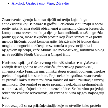
Alkohol
,
Gastro i eno
,
Vino
,
Zdravlje
Znanstvenici vjeruju kako su riješili misteriju koju ulogu
antioksidansi koji se nalaze u grožđu i crvenom vinu imaju u borbi
protiv raka. Prema studiji objavljenoj u magazinu Cancer Research,
komponenta resveratrol, koja djeluje kao antibiotik u zaštiti grožđa
protiv gljivica, može isključiti protein koji čuva stanice raka protiv
metoda liječenja poput kemoterapije. Istraživanje bi jednog dana
moglo i omogućiti korištenje resveratrola u prevenciji raka i
njegovom liječenju, kaže Minnie Holmes-McNary, nutritivni biolog
na Sveučilištu North Carolina u Chapel Hillu.
Korisnost ispijanja čaše crvenog vina višestruko se naglašava u
zadnjih deset godina nakon otkrića „francuskog paradoksa“,
činjenice kako Francuzi imaju nisku stopu srčanih oboljenja usprkos
prehrani bogatoj kolesterolom. Prije nekoliko godina, znanstvenici
su pronašli kako resveratrol čuva stanice od raka i zaustavlja razvoj
malignosti. Resveratrol se može pronaći u nekolicini prehrambenih
namirnica, uključujući kikiriki i razne bobice. Svako vino posjeduje
određene količine resveratrola, ali crvena su vina njegov najbogatiji
izvor.
Nadovezujući se na prijašnje studije koje su utvrdile kako protein