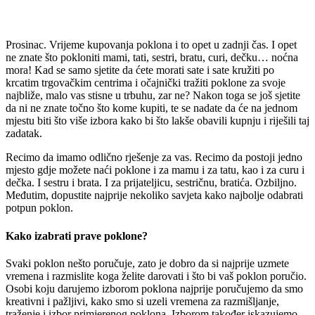
Prosinac. Vrijeme kupovanja poklona i to opet u zadnji čas. I opet
ne znate što pokloniti mami, tati, sestri, bratu, curi, dečku… noćna
mora! Kad se samo sjetite da ćete morati sate i sate kružiti po
krcatim trgovačkim centrima i očajnički tražiti poklone za svoje
najbliže, malo vas stisne u trbuhu, zar ne? Nakon toga se još sjetite
da ni ne znate točno što kome kupiti, te se nadate da će na jednom
mjestu biti što više izbora kako bi što lakše obavili kupnju i riješili taj
zadatak.
Recimo da imamo odlično rješenje za vas. Recimo da postoji jedno
mjesto gdje možete naći poklone i za mamu i za tatu, kao i za curu i
dečka. I sestru i brata. I za prijateljicu, sestričnu, bratića. Ozbiljno.
Međutim, dopustite najprije nekoliko savjeta kako najbolje odabrati
potpun poklon.
Kako izabrati prave poklone?
Svaki poklon nešto poručuje, zato je dobro da si najprije uzmete
vremena i razmislite koga želite darovati i što bi vaš poklon poručio.
Osobi koju darujemo izborom poklona najprije poručujemo da smo
kreativni i pažljivi, kako smo si uzeli vremena za razmišljanje,
traženje i izbor primjerenog poklona. Izborom također iskazujemo