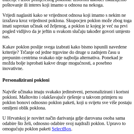
poštovanje ili interes koji imamo u odnosu na nekoga.
Vrijedi naglasiti kako se vrijednost odnosa koji imamo s nekim ne
izražava kroz vrijednost poklona. Skupocjen poklon može zbog toga
imati suprotan učinak od željenog, a poklon iz kojeg je već na prvi
pogled vidljivo da je jeftin u svakom slučaju također govori umjesto
nas.
Kakav poklon poslije svega izabrati kako bismo ispunili navedene
kriterije? Trčanje od jedne trgovine do druge u zadnjem času u
prepunim centrima svakako nije najbolja alternativa. Ponekad je
možda bolje isprobati kakve druge mogućnosti, a posebno
inovativne.
Personalizirani pokloni
Najviše učinaka imaju svakako jedinstveni, personalizirani i korisni
pokloni. Maštovito i olakšavajuće rješenje u takvom primjeru su
poklon bonovi odnosno poklon paketi, koji u svijetu sve više postaju
omiljeni oblik poklona.
U Hrvatskoj je novitet način darivanja gdje darovana osoba sama
odabire što želi, odnosno odabire svoj najdraži poklon. Upravo to
omogućuju poklon paketi
SelectBox
.