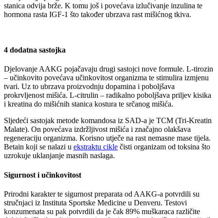
stanica odvija brže. K tomu još i povećava izlučivanje inzulina te
hormona rasta IGF-1 što također ubrzava rast mišićnog tkiva.
4 dodatna sastojka
Djelovanje AAKG pojačavaju drugi sastojci nove formule. L-tirozin
– učinkovito povećava učinkovitost organizma te stimulira izmjenu
tvari. Uz to ubrzava proizvodnju dopamina i poboljšava
prokrvljenost mišića. L-citrulin – radikalno poboljšava priljev kisika
i kreatina do mišićnih stanica kostura te srčanog mišića.
Sljedeći sastojak metode komandosa iz SAD-a je TCM (Tri-Kreatin
Malate). On povećava izdržljivost mišića i značajno olakšava
regeneraciju organizma. Korisno utječe na rast nemasne mase tijela.
Betain koji se nalazi u
ekstraktu cikle
čisti organizam od toksina što
uzrokuje uklanjanje masnih naslaga.
Sigurnost i učinkovitost
Prirodni karakter te sigurnost preparata od AAKG-a potvrdili su
stručnjaci iz Instituta Sportske Medicine u Denveru. Testovi
konzumenata su pak potvrdili da je čak 89% muškaraca različite