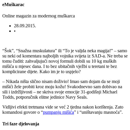
eMuškarac
Online magazin za modernog muškarca
28.09.2015.
•
“Šok”, “Snažna muskulatura” ili “To je valjda neka magija!” – samo
su neki od komentara najboljih vojnika svijeta iz SAD-a. Ne treba se
tomu čuditi: zahvaljujući novoj formuli dobili su 10 kg muških
mišića u mjesec dana. I to bez ubitačnih vježbi u teretani te bez
komplicirane dijete. Kako im je to uspjelo?
– Nikada ništa slično nisam doživio! Imao sam dojam da se moji
mišići žele probiti kroz moju kožu! Svakodnevno sam dobivao na
sili i izdržljivosti – ne skriva svoje emocije 31-godišnji Michael
Todds, potporučnik elitne jedinice Navy Seals.
Vidljivi efekti tretmana vide se već 2 tjedna nakon korištenja. Zato
komandosi govore o “
pumpanju mišića
” i “uništavanju masnoća”.
Tri faze djelovanja