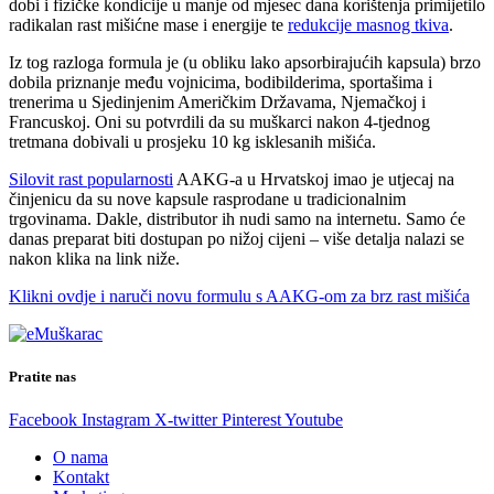
dobi i fizičke kondicije u manje od mjesec dana korištenja primijetilo
radikalan rast mišićne mase i energije te
redukcije masnog tkiva
.
Iz tog razloga formula je (u obliku lako apsorbirajućih kapsula) brzo
dobila priznanje među vojnicima, bodibilderima, sportašima i
trenerima u Sjedinjenim Američkim Državama, Njemačkoj i
Francuskoj. Oni su potvrdili da su muškarci nakon 4-tjednog
tretmana dobivali u prosjeku 10 kg isklesanih mišića.
Silovit rast popularnosti
AAKG-a u Hrvatskoj imao je utjecaj na
činjenicu da su nove kapsule rasprodane u tradicionalnim
trgovinama. Dakle, distributor ih nudi samo na internetu. Samo će
danas preparat biti dostupan po nižoj cijeni – više detalja nalazi se
nakon klika na link niže.
Klikni ovdje i naruči novu formulu s AAKG-om za brz rast mišića
Pratite nas
Facebook
Instagram
X-twitter
Pinterest
Youtube
O nama
Kontakt