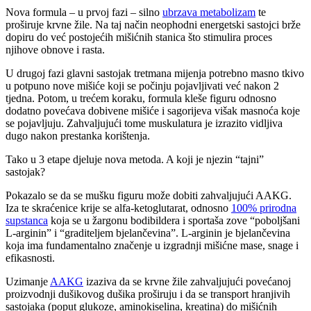
Nova formula – u prvoj fazi – silno
ubrzava metabolizam
te
proširuje krvne žile. Na taj način neophodni energetski sastojci brže
dopiru do već postojećih mišićnih stanica što stimulira proces
njihove obnove i rasta.
U drugoj fazi glavni sastojak tretmana mijenja potrebno masno tkivo
u potpuno nove mišiće koji se počinju pojavljivati već nakon 2
tjedna. Potom, u trećem koraku, formula kleše figuru odnosno
dodatno povećava dobivene mišiće i sagorijeva višak masnoća koje
se pojavljuju. Zahvaljujući tome muskulatura je izrazito vidljiva
dugo nakon prestanka korištenja.
Tako u 3 etape djeluje nova metoda. A koji je njezin “tajni”
sastojak?
Pokazalo se da se mušku figuru može dobiti zahvaljujući AAKG.
Iza te skraćenice krije se alfa-ketoglutarat, odnosno
100% prirodna
supstanca
koja se u žargonu bodibildera i sportaša zove “poboljšani
L-arginin” i “graditeljem bjelančevina”. L-arginin je bjelančevina
koja ima fundamentalno značenje u izgradnji mišićne mase, snage i
efikasnosti.
Uzimanje
AAKG
izaziva da se krvne žile zahvaljujući povećanoj
proizvodnji dušikovog dušika proširuju i da se transport hranjivih
sastojaka (poput glukoze, aminokiselina, kreatina) do mišićnih