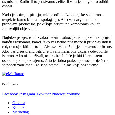
razmislite. Radite li to jer stvarno želite ili vam je neugodno odbiti
osobu.
Kada je obitelj u pitanju, teže je odbiti. Iz obiteljske solidarnosti
uvijek trebamo biti na raspolaganju. Ako vaši argumenti ne
pronalaze plodno tlo, pokušajte pristati na kompromis koji će
zadovoljiti obje strane.
Najlakše je vježbati u svakodnevnim situacijama – tijekom kupnje, u
kafiću i restoranu, banci. Ako vas netko pita može li prije vas stati u
red, nemojte biti pristojni. Ako se i vama žuri, jednostavno recite ne.
Ako vas u restoranu pitaju je li vam hrana bila ukusna odgovorite
iskreno. Ako niste uživali, to i recite. Lakše je biti iskren prema
osoba koje ne poznajemo. A to je dobra praksa pomoću koje ćemo
se početi zauzimati i za sebe prema ljudima koje poznajemo.
Pratite nas
Facebook
Instagram
X-twitter
Pinterest
Youtube
O nama
Kontakt
Marketing