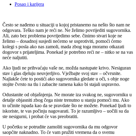
Posao i karijera
Često se nađemo u situaciji u kojoj pristanemo na nešto što nam ne
odgovara. Teško nam je reći ne. Ne želimo povrijediti sugovornika.
Ali, zato bez problema povrijedimo sebe. činimo stvari koje ne
želimo – dosadnoj susjedi nećemo se usprotiviti, pomoći ćemo
kolegi s posla ako nas zamoli, mada zbog toga moramo otkazati
dogovor s prijateljima. Ponekad je potrebno reći ne – nitko se na vas
neće naljutiti.
Ako ljudi ne prihvaćaju vaše ne, možda nastupate krivo. Nesiguran
stav i glas djeluju neuvjerljivo. Vježbajte svoj stav – očvrsnite.
Najlakše ćete to postići ako sugovornika gledate u oči, s obje noge
stojite čvrsto na tlu i zabacite ramena kako bi stajali uspravno.
Odustanite od objašnjenja. Ne morate iza svakog ne, sugovorniku u
detalje objasniti zbog čega niste trenutno u stanju pomoći mu. Ako
to učinite ispada kao da se pravdate što ne možete. Ponekad ljudi to
iskoriste, te vas počinju nagovarati. To je razumljivo – uočili su da
ste nesigurni, i probat će vas preobratiti.
U početku se potrudite zamoliti sugovornika da mu odgovor
saopćite naknadno. To će vam pružiti vremena da o svemu