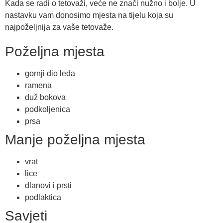
Kada se radi o tetovaži, veće ne znači nužno i bolje. U
nastavku vam donosimo mjesta na tijelu koja su
najpoželjnija za vaše tetovaže.
Poželjna mjesta
gornji dio leđa
ramena
duž bokova
podkoljenica
prsa
Manje poželjna mjesta
vrat
lice
dlanovi i prsti
podlaktica
Savjeti