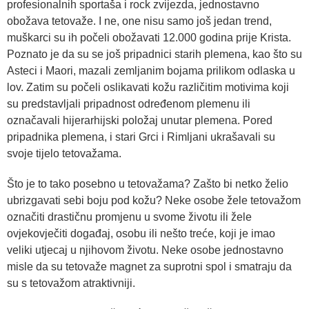
profesionalnih sportaša i rock zvijezda, jednostavno
obožava tetovaže. I ne, one nisu samo još jedan trend,
muškarci su ih počeli obožavati 12.000 godina prije Krista.
Poznato je da su se još pripadnici starih plemena, kao što su
Asteci i Maori, mazali zemljanim bojama prilikom odlaska u
lov. Zatim su počeli oslikavati kožu različitim motivima koji
su predstavljali pripadnost određenom plemenu ili
označavali hijerarhijski položaj unutar plemena. Pored
pripadnika plemena, i stari Grci i Rimljani ukrašavali su
svoje tijelo tetovažama.
Što je to tako posebno u tetovažama? Zašto bi netko želio
ubrizgavati sebi boju pod kožu? Neke osobe žele tetovažom
označiti drastičnu promjenu u svome životu ili žele
ovjekovječiti događaj, osobu ili nešto treće, koji je imao
veliki utjecaj u njihovom životu. Neke osobe jednostavno
misle da su tetovaže magnet za suprotni spol i smatraju da
su s tetovažom atraktivniji.