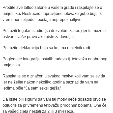
Prođite sve tattoo salone u vašem gradu i raspitajte se o
umjetniku. Nestručno napravljene tetovaže gube boju, s
vremenom blijede i postaju neprepoznatljive.
Potražiti legalan studio (sa dozvolom za rad) jer tu možete
ostvariti vaše pravo ako niste zadovoljni.
Potrazite deklaraciju boja sa kojima umjetnik radi.
Pogledajte fotografije ostalih radova tj. tetovaža odabranog
umjetnika.
Raspitajte se o značenju svakog motiva koji vam se sviđa,
jer ne želite nakon nekoliko godina saznati da vam na
leđima piše “Ja sam seksi gejša”
Da biste bili sigurni da vam taj motiv neće dosaditi prvo se
odlučite za privremenu tetovažu prirodnim bojama. One će
sa vašeg tijela nestati za 2 ili 3 mjeseca.